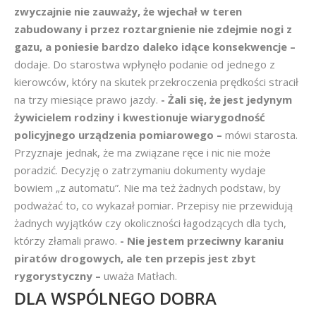
zwyczajnie nie zauważy, że wjechał w teren
zabudowany i przez roztargnienie nie zdejmie nogi z
gazu, a poniesie bardzo daleko idące konsekwencje –
dodaje. Do starostwa wpłynęło podanie od jednego z
kierowców, który na skutek przekroczenia prędkości stracił
na trzy miesiące prawo jazdy.
- Żali się, że jest jedynym
żywicielem rodziny i kwestionuje wiarygodność
policyjnego urządzenia pomiarowego –
mówi starosta.
Przyznaje jednak, że ma związane ręce i nic nie może
poradzić. Decyzję o zatrzymaniu dokumenty wydaje
bowiem „z automatu”. Nie ma też żadnych podstaw, by
podważać to, co wykazał pomiar. Przepisy nie przewidują
żadnych wyjątków czy okoliczności łagodzących dla tych,
którzy złamali prawo.
- Nie jestem przeciwny karaniu
piratów drogowych, ale ten przepis jest zbyt
rygorystyczny –
uważa Matłach.
DLA WSPÓLNEGO DOBRA