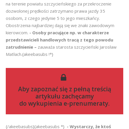
na terenie powiatu szczycieńskiego za przekroczenie
dozwolonej prędkości zatrzymano prawa jazdy 35
osobom, z czego jedynie 5 to jego mieszkańcy.
Obostrzenia najbardziej dają się we znaki zawodowym
kierowcom.
- Osoby pracujące np. w charakterze
przedstawicieli handlowych tracą z tego powodu
zatrudnienie –
zauważa starosta szczycieński Jarosław
Matłach.{akeebasubs !*}
Aby zapoznać się z pełną treścią
artykułu zachęcamy
do
wykupienia e-prenumeraty
.
{/akeebasubs}{akeebasubs *}
- Wystarczy, że ktoś