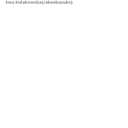
Ewa Kułakowska{/akeebasubs}