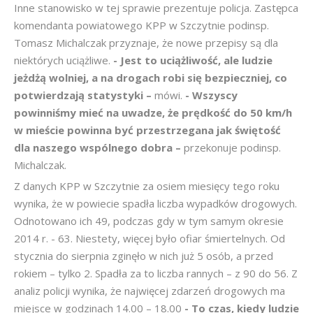
Inne stanowisko w tej sprawie prezentuje policja. Zastępca
komendanta powiatowego KPP w Szczytnie podinsp.
Tomasz Michalczak przyznaje, że nowe przepisy są dla
niektórych uciążliwe.
- Jest to uciążliwość, ale ludzie
jeżdżą wolniej, a na drogach robi się bezpieczniej, co
potwierdzają statystyki –
mówi.
- Wszyscy
powinniśmy mieć na uwadze, że prędkość do 50 km/h
w mieście powinna być przestrzegana jak świętość
dla naszego wspólnego dobra –
przekonuje podinsp.
Michalczak.
Z danych KPP w Szczytnie za osiem miesięcy tego roku
wynika, że w powiecie spadła liczba wypadków drogowych.
Odnotowano ich 49, podczas gdy w tym samym okresie
2014 r. - 63. Niestety, więcej było ofiar śmiertelnych. Od
stycznia do sierpnia zginęło w nich już 5 osób, a przed
rokiem – tylko 2. Spadła za to liczba rannych – z 90 do 56. Z
analiz policji wynika, że najwięcej zdarzeń drogowych ma
miejsce w godzinach 14.00 – 18.00
- To czas, kiedy ludzie