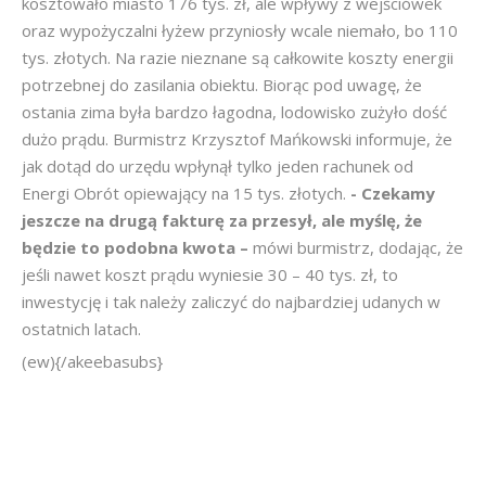
kosztowało miasto 176 tys. zł, ale wpływy z wejściówek
oraz wypożyczalni łyżew przyniosły wcale niemało, bo 110
tys. złotych. Na razie nieznane są całkowite koszty energii
potrzebnej do zasilania obiektu. Biorąc pod uwagę, że
ostania zima była bardzo łagodna, lodowisko zużyło dość
dużo prądu. Burmistrz Krzysztof Mańkowski informuje, że
jak dotąd do urzędu wpłynął tylko jeden rachunek od
Energi Obrót opiewający na 15 tys. złotych.
- Czekamy
jeszcze na drugą fakturę za przesył, ale myślę, że
będzie to podobna kwota –
mówi burmistrz, dodając, że
jeśli nawet koszt prądu wyniesie 30 – 40 tys. zł, to
inwestycję i tak należy zaliczyć do najbardziej udanych w
ostatnich latach.
(ew){/akeebasubs}