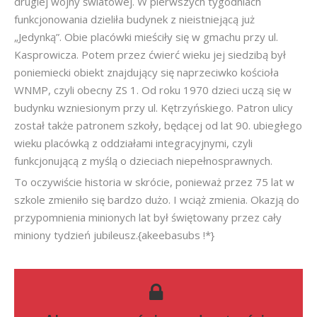
drugiej wojny światowej. W pierwszych tygodniach
funkcjonowania dzieliła budynek z nieistniejącą już
„Jedynką”. Obie placówki mieściły się w gmachu przy ul.
Kasprowicza. Potem przez ćwierć wieku jej siedzibą był
poniemiecki obiekt znajdujący się naprzeciwko kościoła
WNMP, czyli obecny ZS 1. Od roku 1970 dzieci uczą się w
budynku wzniesionym przy ul. Kętrzyńskiego. Patron ulicy
został także patronem szkoły, będącej od lat 90. ubiegłego
wieku placówką z oddziałami integracyjnymi, czyli
funkcjonującą z myślą o dzieciach niepełnosprawnych.
To oczywiście historia w skrócie, ponieważ przez 75 lat w
szkole zmieniło się bardzo dużo. I wciąż zmienia. Okazją do
przypomnienia minionych lat był świętowany przez cały
miniony tydzień jubileusz.{akeebasubs !*}