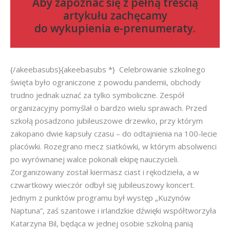
Aby zapoznać się z pełną treścią
artykułu zachęcamy
do
wykupienia e-prenumeraty
.
{/akeebasubs}{akeebasubs *} Celebrowanie szkolnego
święta było ograniczone z powodu pandemii, obchody
trudno jednak uznać za tylko symboliczne. Zespół
organizacyjny pomyślał o bardzo wielu sprawach. Przed
szkołą posadzono jubileuszowe drzewko, przy którym
zakopano dwie kapsuły czasu – do odtajnienia na 100-lecie
placówki. Rozegrano mecz siatkówki, w którym absolwenci
po wyrównanej walce pokonali ekipę nauczycieli.
Zorganizowany został kiermasz ciast i rękodzieła, a w
czwartkowy wieczór odbył się jubileuszowy koncert.
Jednym z punktów programu był występ „Kuzynów
Naptuna”, zaś szantowe i irlandzkie dźwięki współtworzyła
Katarzyna Bil, będąca w jednej osobie szkolną panią