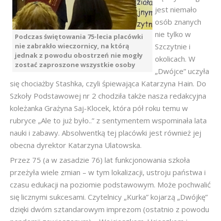
jest niemało
osób znanych
nie tylko w
Podczas świętowania 75-lecia placówki
nie zabrakło wieczornicy, na którą
Szczytnie i
jednak z powodu obostrzeń nie mogły
okolicach. W
zostać zaproszone wszystkie osoby
„Dwójce” uczyła
się chociażby Stashka, czyli śpiewająca Katarzyna Hain. Do
Szkoły Podstawowej nr 2 chodziła także nasza redakcyjna
koleżanka Grażyna Saj-Klocek, która pół roku temu w
rubryce „Ale to już było..” z sentymentem wspominała lata
nauki i zabawy. Absolwentką tej placówki jest również jej
obecna dyrektor Katarzyna Ulatowska.
Przez 75 (a w zasadzie 76) lat funkcjonowania szkoła
przeżyła wiele zmian – w tym lokalizacji, ustroju państwa i
czasu edukacji na poziomie podstawowym. Może pochwalić
się licznymi sukcesami. Czytelnicy „Kurka” kojarzą „Dwójkę”
dzięki dwóm sztandarowym imprezom (ostatnio z powodu