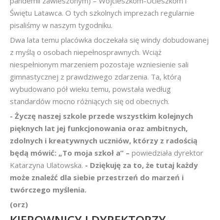
pandemii zawieszonym) – Wojcieszkom-Ucieszkom i
Świętu Latawca. O tych szkolnych imprezach regularnie
pisaliśmy w naszym tygodniku.
Dwa lata temu placówka doczekała się windy dobudowanej
z myślą o osobach niepełnosprawnych. Wciąż
niespełnionym marzeniem pozostaje wzniesienie sali
gimnastycznej z prawdziwego zdarzenia. Ta, którą
wybudowano pół wieku temu, powstała według
standardów mocno różniących się od obecnych.
- Życzę naszej szkole przede wszystkim kolejnych
pięknych lat jej funkcjonowania oraz ambitnych,
zdolnych i kreatywnych uczniów, którzy z radością
będą mówić: „To moja szkoł
a” –
powiedziała dyrektor
Katarzyna Ulatowska.
- Dziękuję za to, że tutaj każdy
może znaleźć dla siebie przestrzeń do marzeń i
twórczego myślenia.
(orz)
KIEROWNICY I DYREKTORZY