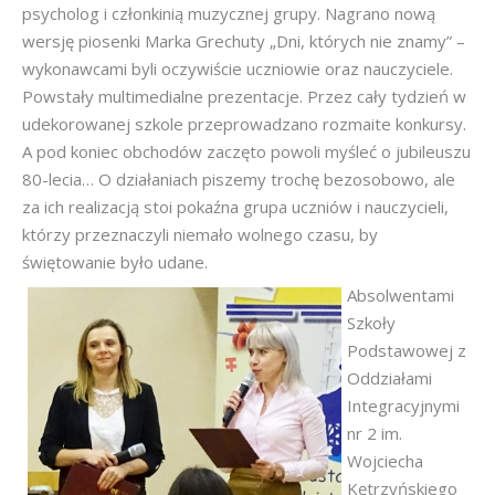
psycholog i członkinią muzycznej grupy. Nagrano nową
wersję piosenki Marka Grechuty „Dni, których nie znamy” –
wykonawcami byli oczywiście uczniowie oraz nauczyciele.
Powstały multimedialne prezentacje. Przez cały tydzień w
udekorowanej szkole przeprowadzano rozmaite konkursy.
A pod koniec obchodów zaczęto powoli myśleć o jubileuszu
80-lecia… O działaniach piszemy trochę bezosobowo, ale
za ich realizacją stoi pokaźna grupa uczniów i nauczycieli,
którzy przeznaczyli niemało wolnego czasu, by
świętowanie było udane.
Absolwentami
Szkoły
Podstawowej z
Oddziałami
Integracyjnymi
nr 2 im.
Wojciecha
Kętrzyńskiego