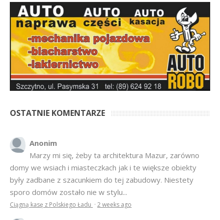
OSTATNIE KOMENTARZE
Anonim
Marzy mi się, żeby ta architektura Mazur, zarówno
domy we wsiach i miasteczkach jak i te większe obiekty
były zadbane z szacunkiem do tej zabudowy. Niestety
sporo domów zostało nie w stylu...
Ciągną kasę z Polskiego Ładu
·
2 weeks ago