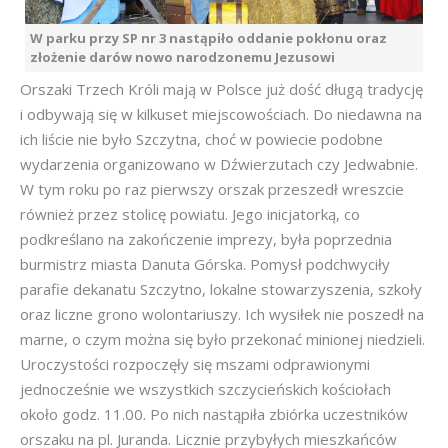
W parku przy SP nr 3 nastąpiło oddanie pokłonu oraz
złożenie darów nowo narodzonemu Jezusowi
Orszaki Trzech Króli mają w Polsce już dość długą tradycję
i odbywają się w kilkuset miejscowościach. Do niedawna na
ich liście nie było Szczytna, choć w powiecie podobne
wydarzenia organizowano w Dźwierzutach czy Jedwabnie.
W tym roku po raz pierwszy orszak przeszedł wreszcie
również przez stolicę powiatu. Jego inicjatorką, co
podkreślano na zakończenie imprezy, była poprzednia
burmistrz miasta Danuta Górska. Pomysł podchwyciły
parafie dekanatu Szczytno, lokalne stowarzyszenia, szkoły
oraz liczne grono wolontariuszy. Ich wysiłek nie poszedł na
marne, o czym można się było przekonać minionej niedzieli.
Uroczystości rozpoczęły się mszami odprawionymi
jednocześnie we wszystkich szczycieńskich kościołach
około godz. 11.00. Po nich nastąpiła zbiórka uczestników
orszaku na pl. Juranda. Licznie przybyłych mieszkańców