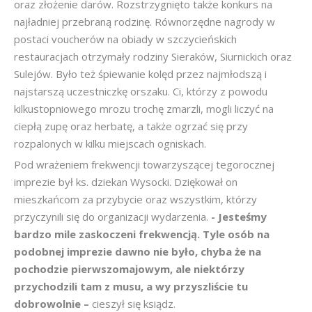
oraz złożenie darów. Rozstrzygnięto także konkurs na
najładniej przebraną rodzinę. Równorzędne nagrody w
postaci voucherów na obiady w szczycieńskich
restauracjach otrzymały rodziny Sieraków, Siurnickich oraz
Sulejów. Było też śpiewanie kolęd przez najmłodszą i
najstarszą uczestniczkę orszaku. Ci, którzy z powodu
kilkustopniowego mrozu trochę zmarzli, mogli liczyć na
ciepłą zupę oraz herbatę, a także ogrzać się przy
rozpalonych w kilku miejscach ogniskach.
Pod wrażeniem frekwencji towarzyszącej tegorocznej
imprezie był ks. dziekan Wysocki. Dziękował on
mieszkańcom za przybycie oraz wszystkim, którzy
przyczynili się do organizacji wydarzenia.
- Jesteśmy
bardzo mile zaskoczeni frekwencją. Tyle osób na
podobnej imprezie dawno nie było, chyba że na
pochodzie pierwszomajowym, ale niektórzy
przychodzili tam z musu, a wy przyszliście tu
dobrowolnie –
cieszył się ksiądz.