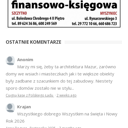
OSTATNIE KOMENTARZE
Anonim
Marzy mi się, żeby ta architektura Mazur, zarówno
domy we wsiach i miasteczkach jak i te większe obiekty
były zadbane z szacunkiem do tej zabudowy. Niestety
sporo domów zostało nie w stylu...
Ciągną kasę z Polskiego Ładu
·
2 weeks ago
Krajan
Wszystkiego dobrego Wszystkim na święta i Nowy
Rok 2026