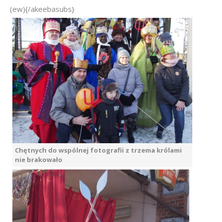
(ew){/akeebasubs}
Chętnych do wspólnej fotografii z trzema królami
nie brakowało