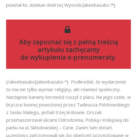
powitał ks. dziekan Andrzej Wysocki.{akeebasubs !*}
Aby zapoznać się z pełną treścią
artykułu zachęcamy
do
wykupienia e-prenumeraty
.
{/akeebasubs}{akeebasubs *} Podkreślał, że wydarzenie
to ma nie tylko wymiar religijny, ale również społeczny.
Następnie barwny korowód ruszył z placu. Na jego czele, w
bryczce konnej powożonej przez Tadeusza Piórkowskiego
z Sasku Małego, jechali trzej królowie. Orszak
przemaszerował ulicami Odrodzenia, Polską i Kolejową do
parku na ul. Skłodowskiej – Curie. Zanim tam dotarł,
uczestnicy zatrzymywali się, by obejrzeć przygotowane w