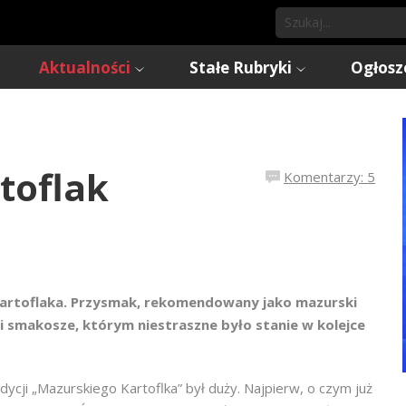
Aktualności
Stałe Rubryki
Ogłosz
toflak
Komentarzy: 5
Kartoflaka. Przysmak, rekomendowany jako mazurski
si smakosze, którym niestraszne było stanie w kolejce
ycji „Mazurskiego Kartoflka” był duży. Najpierw, o czym już