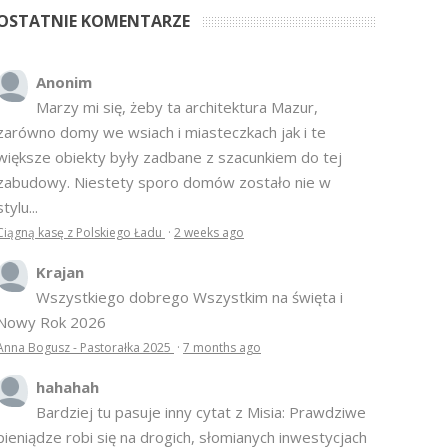
OSTATNIE KOMENTARZE
Anonim
Marzy mi się, żeby ta architektura Mazur,
zarówno domy we wsiach i miasteczkach jak i te
większe obiekty były zadbane z szacunkiem do tej
zabudowy. Niestety sporo domów zostało nie w
stylu...
Ciągną kasę z Polskiego Ładu
·
2 weeks ago
Krajan
Wszystkiego dobrego Wszystkim na święta i
Nowy Rok 2026
Anna Bogusz - Pastorałka 2025
·
7 months ago
hahahah
Bardziej tu pasuje inny cytat z Misia: Prawdziwe
pieniądze robi się na drogich, słomianych inwestycjach