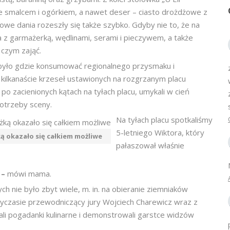
 ze smalcem i ogórkiem, a nawet deser – ciasto drożdżowe z
owe dania rozeszły się także szybko. Gdyby nie to, że na
ska z garmażerką, wędlinami, serami i pieczywem, a także
 czym zająć.
e było gdzie konsumować regionalnego przysmaku i
 kilkanaście krzeseł ustawionych na rozgrzanym placu
po zacienionych kątach na tyłach placu, umykali w cień
potrzeby sceny.
Na tyłach placu spotkaliśmy
5-letniego Wiktora, który
ą okazało się całkiem możliwe
pałaszował właśnie
 –
mówi mama.
ch nie było zbyt wiele, m. in. na obieranie ziemniaków
dzyczasie przewodniczący jury Wojciech Charewicz wraz z
li pogadanki kulinarne i demonstrowali garstce widzów