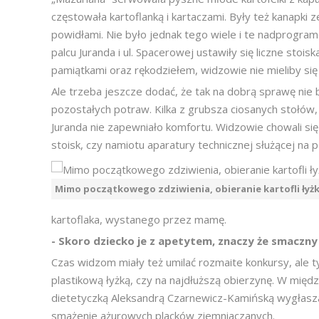
częstowała kartoflanką i kartaczami. Były też kanapki
powidłami. Nie było jednak tego wiele i te nadprogram
palcu Juranda i ul. Spacerowej ustawiły się liczne stoi
pamiątkami oraz rękodziełem, widzowie nie mieliby się
Ale trzeba jeszcze dodać, że tak na dobrą sprawę ni
pozostałych potraw. Kilka z grubsza ciosanych stołów,
Juranda nie zapewniało komfortu. Widzowie chowali się 
stoisk, czy namiotu aparatury technicznej służącej na 
Mimo początkowego zdziwienia, obieranie kartofli łyżk
kartoflaka, wystanego przez mamę.
- Skoro dziecko je z apetytem, znaczy że smaczny
Czas widzom miały też umilać rozmaite konkursy, ale ty
plastikową łyżką, czy na najdłuższą obierzynę. W mię
dietetyczką Aleksandrą Czarnewicz-Kamińską wygłasza
smażenie ażurowych placków ziemniaczanych.