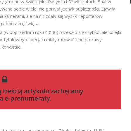
zy gminne w Świętajnie, Pasymiu i Dźwierzutach. Finał w
wano sobie wiele, nie porwał jednak publiczności. Zjawiła
ma kamerami, ale na nic zdały się wysiłki reporterów
ą atmosferę święta.
aka (w poprzednim roku 4 000) rozeszło się szybko, ale kolejki
bór tytułowego specjału miały ratować inne potrawy
 konkursie.
ą treścią artykułu zachęcamy
a e-prenumeraty
.
tą, baraniną oraz grzybami. Z kolei stołówka „U Eli”