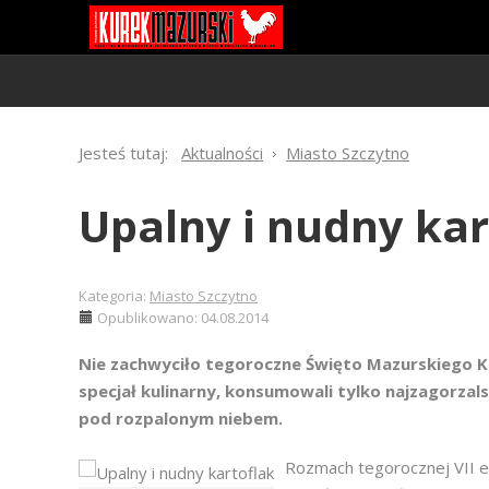
Jesteś tutaj:
Aktualności
Miasto Szczytno
Upalny i nudny kar
Kategoria:
Miasto Szczytno
Opublikowano: 04.08.2014
Nie zachwyciło tegoroczne Święto Mazurskiego 
specjał kulinarny, konsumowali tylko najzagorzal
pod rozpalonym niebem.
Rozmach tegorocznej VII ed