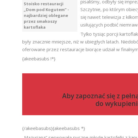
pisaliśmy, odbyły się impre
Stoisko restauracji
Szczytnie, po którym obiecy
„Dom pod Kogutem” -
najbardziej oblegane
się nawet telewizja z kilko
przez smakoszy
usiłujących podbić niemraw
kartoflaka
Tylko tysiąc porcji kartofl
były znacznie mniejsze, niż w ubiegłych latach. Niedo
oferowane przez restauracje biorące udział w finalnym
{akeebasubs !*}
Aby zapoznać się z pełn
do
wykupieni
{/akeebasubs}{akeebasubs *}
„Mazuriana” serwowała pyszne młode kartofelki z kapus