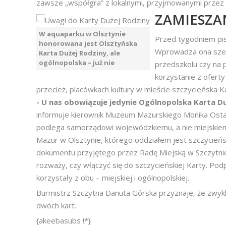
zawsze „współgra” z lokalnymi, przyjmowanymi przez
ZAMIESZA
W aquaparku w Olsztynie
Przed tygodniem pis
honorowana jest Olsztyńska
Wprowadza ona szere
Karta Dużej Rodziny, ale
ogólnopolska – już nie
przedszkolu czy na p
korzystanie z oferty
przecież, placówkach kultury w mieście szczycieńska 
- U nas obowiązuje jedynie Ogólnopolska Karta Du
informuje kierownik Muzeum Mazurskiego Monika Ost
podlega samorządowi wojewódzkiemu, a nie miejskiem
Mazur w Olsztynie, którego oddziałem jest szczycieńs
dokumentu przyjętego przez Radę Miejską w Szczytnie
rozważy, czy włączyć się do szczycieńskiej Karty. Pod
korzystały z obu – miejskiej i ogólnopolskiej.
Burmistrz Szczytna Danuta Górska przyznaje, że zwyk
dwóch kart.
{akeebasubs !*}