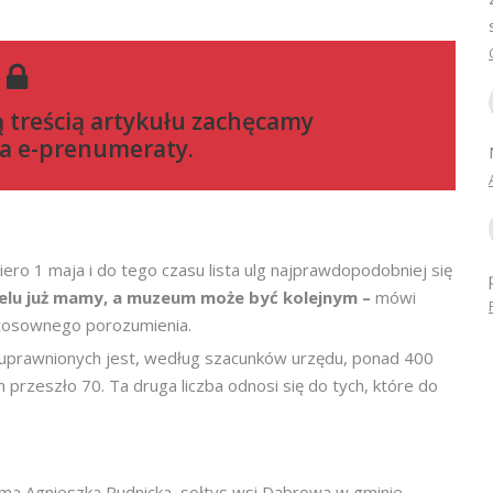
ą treścią artykułu zachęcamy
a e-prenumeraty
.
ero 1 maja i do tego czasu lista ulg najprawdopodobniej się
ielu już mamy, a muzeum może być kolejnym –
mówi
 stosownego porozumienia.
y uprawnionych jest, według szacunków urzędu, ponad 400
 przeszło 70. Ta druga liczba odnosi się do tych, które do
ma Agnieszka Rudnicka, sołtys wsi Dąbrowa w gminie