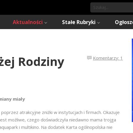
Aktualności
Stałe Rubryki
Ogłosz
żej Rodziny
Komentarzy: 1
miany miały
rzez atrakcyjne zniżki w instytucjach i firmach. Okazuje
ie jest możliwe, czego doświadczyła niedawno mama trojga
aquapark i multikino. Na dodatek Karta ogólnopolska nie