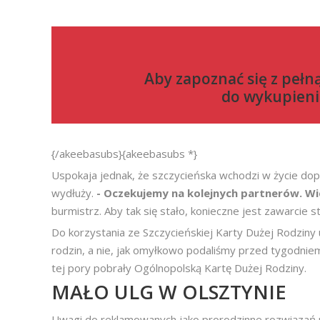
Aby zapoznać się z pełn
do
wykupieni
{/akeebasubs}{akeebasubs *}
Uspokaja jednak, że szczycieńska wchodzi w życie dopi
wydłuży.
- Oczekujemy na kolejnych partnerów. W
burmistrz. Aby tak się stało, konieczne jest zawarcie
Do korzystania ze Szczycieńskiej Karty Dużej Rodzin
rodzin, a nie, jak omyłkowo podaliśmy przed tygodniem
tej pory pobrały Ogólnopolską Kartę Dużej Rodziny.
MAŁO ULG W OLSZTYNIE
Uwagi do reklamowanych jako prorodzinne rozwiązań 