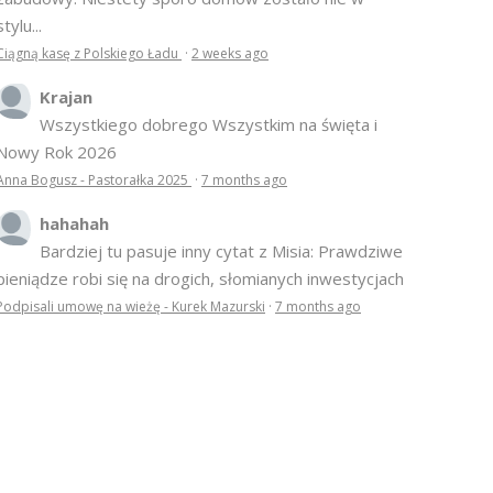
większe obiekty były zadbane z szacunkiem do tej
zabudowy. Niestety sporo domów zostało nie w
stylu...
Ciągną kasę z Polskiego Ładu
·
2 weeks ago
Krajan
Wszystkiego dobrego Wszystkim na święta i
Nowy Rok 2026
Anna Bogusz - Pastorałka 2025
·
7 months ago
hahahah
Bardziej tu pasuje inny cytat z Misia: Prawdziwe
pieniądze robi się na drogich, słomianych inwestycjach
Podpisali umowę na wieżę - Kurek Mazurski
·
7 months ago