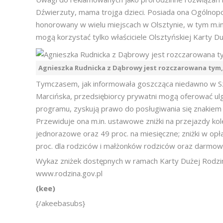
Dźwierzuty, mama trojga dzieci. Posiada ona Ogólnopo
honorowany w wielu miejscach w Olsztynie, w tym m.in
mogą korzystać tylko właściciele Olsztyńskiej Karty Du
Agnieszka Rudnicka z Dąbrowy jest rozczarowana tym, ż
Tymczasem, jak informowała goszcząca niedawno w Szcz
Marcińska, przedsiębiorcy prywatni mogą oferować ulg
programu, zyskują prawo do posługiwania się znakiem
Przewiduje ona m.in. ustawowe zniżki na przejazdy kol
jednorazowe oraz 49 proc. na miesięczne; zniżki w opł
proc. dla rodziców i małżonków rodziców oraz darmo
Wykaz zniżek dostępnych w ramach Karty Dużej Rodzin
www.rodzina.gov.pl
(kee)
{/akeebasubs}