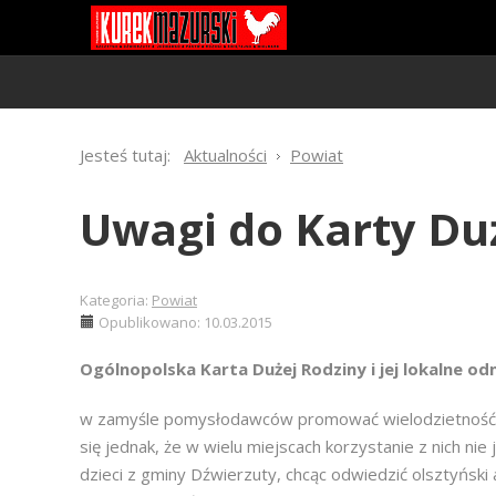
Jesteś tutaj:
Aktualności
Powiat
Uwagi do Karty Du
Kategoria:
Powiat
Opublikowano: 10.03.2015
Ogólnopolska Karta Dużej Rodziny i jej lokalne od
w zamyśle pomysłodawców promować wielodzietność pop
się jednak, że w wielu miejscach korzystanie z nich n
dzieci z gminy Dźwierzuty, chcąc odwiedzić olsztyński 