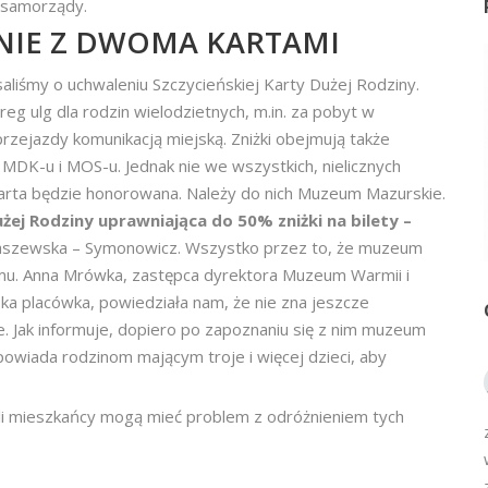
 samorządy.
NIE Z DWOMA KARTAMI
aliśmy o uchwaleniu Szczycieńskiej Karty Dużej Rodziny.
g ulg dla rodzin wielodzietnych, m.in. za pobyt w
rzejazdy komunikacją miejską. Zniżki obejmują także
 MDK-u i MOS-u. Jednak nie we wszystkich, nielicznych
Karta będzie honorowana. Należy do nich Muzeum Mazurskie.
żej Rodziny uprawniająca do 50% zniżki na bilety –
aszewska – Symonowicz. Wszystko przez to, że muzeum
u. Anna Mrówka, zastępca dyrektora Muzeum Warmii i
ka placówka, powiedziała nam, że nie zna jeszcze
. Jak informuje, dopiero po zapoznaniu się z nim muzeum
powiada rodzinom mającym troje i więcej dzieci, aby
li mieszkańcy mogą mieć problem z odróżnieniem tych