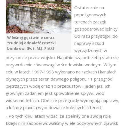
Ostatecznie na
popoligonowych
terenach zaczęli
gospodarować leśnicy.
Od razu przystąpili do
W leśnej gęstwinie coraz
trudniej odnaleźć resztki
naprawy szkód
bunkrów. (Fot. M.J. Plitt)
wyrządzonych w
przyrodzie przez wojsko. Najpilniejszą potrzebą stało się
przywrócenie równowagi w środowisku wodnym. W tym
celu w latach 1997-1998 wykonano na rzekach i kanałach
płynących przez teren dawnego poligonu 11 przegród
piętrzących wodę oraz 10 przepustów i jeden jaz. Ich
głównym zadaniem jest spowolnienie spływu wód
wiosenno-letnich. Obecnie przegrody wymagają naprawy,
a leśnicy planują wybudowanie kolejnych czterech.
- Po tych kilku latach widać, że spełniły one swoją rolę.
Dzięki nim zaobserwowaliśmy wiele pozytywnych zjawisk