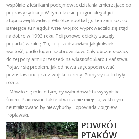
wspólnie z leśnikami podejmować działania zmierzające do
poprawy sytuacji. W tym okresie poligon ulegał już
stopniowej likwidacji. Wkrótce spotkał go ten sam los, co
istniejące tu niegdyś wsie. Wojsko wyprowadziło się stąd
na dobre w 1993 roku. Poligonowe obiekty zaczęły
popadać w ruinę. To, co przedstawiało jakąkolwiek
wartość, padło łupem szabrowników. Cały obszar służący
do tej pory armii przeszedł na własność Skarbu Państwa.
Pojawił się problem, jak od nowa zagospodarować
pozostawione przez wojsko tereny. Pomysły na to były
różne.
- Mówiło się m.in. o tym, by wybudować tu wysypisko
śmieci. Planowano także utworzenie miejsca, w którym
neutralizowano by niewybuchy - opowiada Zbigniew
Popławski.
POWRÓT
PTAKÓW