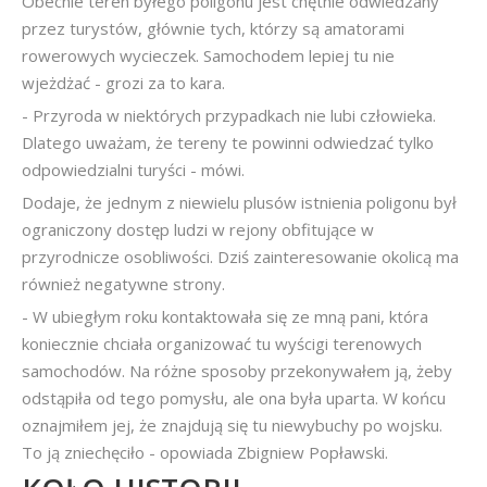
Obecnie teren byłego poligonu jest chętnie odwiedzany
przez turystów, głównie tych, którzy są amatorami
rowerowych wycieczek. Samochodem lepiej tu nie
wjeżdżać - grozi za to kara.
- Przyroda w niektórych przypadkach nie lubi człowieka.
Dlatego uważam, że tereny te powinni odwiedzać tylko
odpowiedzialni turyści - mówi.
Dodaje, że jednym z niewielu plusów istnienia poligonu był
ograniczony dostęp ludzi w rejony obfitujące w
przyrodnicze osobliwości. Dziś zainteresowanie okolicą ma
również negatywne strony.
- W ubiegłym roku kontaktowała się ze mną pani, która
koniecznie chciała organizować tu wyścigi terenowych
samochodów. Na różne sposoby przekonywałem ją, żeby
odstąpiła od tego pomysłu, ale ona była uparta. W końcu
oznajmiłem jej, że znajdują się tu niewybuchy po wojsku.
To ją zniechęciło - opowiada Zbigniew Popławski.