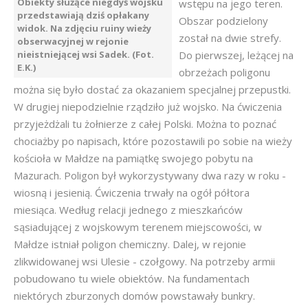
Obiekty służące niegdyś wojsku
wstępu na jego teren.
przedstawiają dziś opłakany
Obszar podzielony
widok. Na zdjęciu ruiny wieży
został na dwie strefy.
obserwacyjnej w rejonie
nieistniejącej wsi Sadek. (Fot.
Do pierwszej, leżącej na
E.K.)
obrzeżach poligonu
można się było dostać za okazaniem specjalnej przepustki.
W drugiej niepodzielnie rządziło już wojsko. Na ćwiczenia
przyjeżdżali tu żołnierze z całej Polski. Można to poznać
chociażby po napisach, które pozostawili po sobie na wieży
kościoła w Małdze na pamiątkę swojego pobytu na
Mazurach. Poligon był wykorzystywany dwa razy w roku -
wiosną i jesienią. Ćwiczenia trwały na ogół półtora
miesiąca. Według relacji jednego z mieszkańców
sąsiadującej z wojskowym terenem miejscowości, w
Małdze istniał poligon chemiczny. Dalej, w rejonie
zlikwidowanej wsi Ulesie - czołgowy. Na potrzeby armii
pobudowano tu wiele obiektów. Na fundamentach
niektórych zburzonych domów powstawały bunkry.