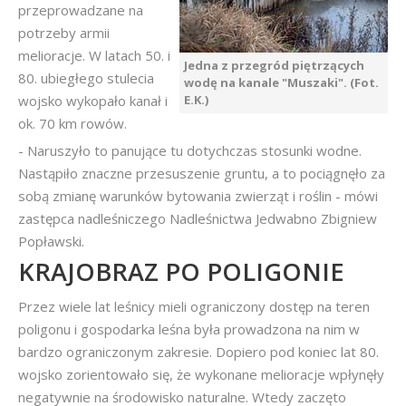
przeprowadzane na
potrzeby armii
melioracje. W latach 50. i
Jedna z przegród piętrzących
80. ubiegłego stulecia
wodę na kanale "Muszaki". (Fot.
wojsko wykopało kanał i
E.K.)
ok. 70 km rowów.
- Naruszyło to panujące tu dotychczas stosunki wodne.
Nastąpiło znaczne przesuszenie gruntu, a to pociągnęło za
sobą zmianę warunków bytowania zwierząt i roślin - mówi
zastępca nadleśniczego Nadleśnictwa Jedwabno Zbigniew
Popławski.
KRAJOBRAZ PO POLIGONIE
Przez wiele lat leśnicy mieli ograniczony dostęp na teren
poligonu i gospodarka leśna była prowadzona na nim w
bardzo ograniczonym zakresie. Dopiero pod koniec lat 80.
wojsko zorientowało się, że wykonane melioracje wpłynęły
negatywnie na środowisko naturalne. Wtedy zaczęto