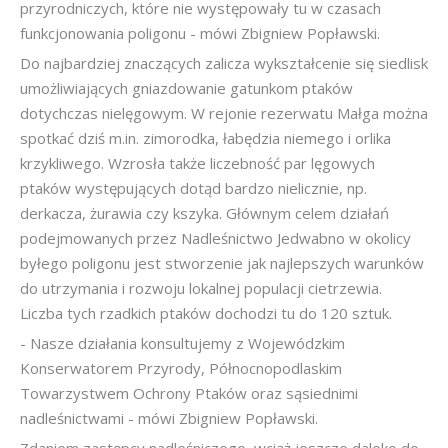
przyrodniczych, które nie występowały tu w czasach
funkcjonowania poligonu - mówi Zbigniew Popławski.
Do najbardziej znaczących zalicza wykształcenie się siedlisk
umożliwiających gniazdowanie gatunkom ptaków
dotychczas nielęgowym. W rejonie rezerwatu Małga można
spotkać dziś m.in. zimorodka, łabędzia niemego i orlika
krzykliwego. Wzrosła także liczebność par lęgowych
ptaków występujących dotąd bardzo nielicznie, np.
derkacza, żurawia czy kszyka. Głównym celem działań
podejmowanych przez Nadleśnictwo Jedwabno w okolicy
byłego poligonu jest stworzenie jak najlepszych warunków
do utrzymania i rozwoju lokalnej populacji cietrzewia.
Liczba tych rzadkich ptaków dochodzi tu do 120 sztuk.
- Nasze działania konsultujemy z Wojewódzkim
Konserwatorem Przyrody, Północnopodlaskim
Towarzystwem Ochrony Ptaków oraz sąsiednimi
nadleśnictwami - mówi Zbigniew Popławski.