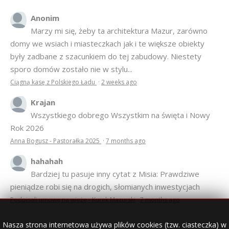
Anonim
Marzy mi się, żeby ta architektura Mazur, zarówno
domy we wsiach i miasteczkach jak i te większe obiekty
były zadbane z szacunkiem do tej zabudowy. Niestety
sporo domów zostało nie w stylu...
Ciągną kasę z Polskiego Ładu
·
2 weeks ago
Krajan
Wszystkiego dobrego Wszystkim na święta i Nowy
Rok 2026
Anna Bogusz - Pastorałka 2025
·
7 months ago
hahahah
Bardziej tu pasuje inny cytat z Misia: Prawdziwe
pieniądze robi się na drogich, słomianych inwestycjach
Podpisali umowę na wieżę - Kurek Mazurski
·
7 months ago
Nasza strona internetowa używa plików cookies (tzw. ciasteczka) w