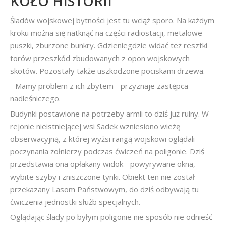
KOŁO HISTORII
Śladów wojskowej bytności jest tu wciąż sporo. Na każdym
kroku można się natknąć na części radiostacji, metalowe
puszki, zburzone bunkry. Gdzieniegdzie widać też resztki
torów przeszkód zbudowanych z opon wojskowych
skotów. Pozostały także uszkodzone pociskami drzewa.
- Mamy problem z ich zbytem - przyznaje zastępca
nadleśniczego.
Budynki postawione na potrzeby armii to dziś już ruiny. W
rejonie nieistniejącej wsi Sadek wzniesiono wieżę
obserwacyjną, z której wyżsi rangą wojskowi oglądali
poczynania żołnierzy podczas ćwiczeń na poligonie. Dziś
przedstawia ona opłakany widok - powyrywane okna,
wybite szyby i zniszczone tynki. Obiekt ten nie został
przekazany Lasom Państwowym, do dziś odbywają tu
ćwiczenia jednostki służb specjalnych.
Oglądając ślady po byłym poligonie nie sposób nie odnieść