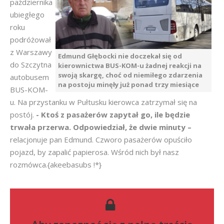
października
ubiegłego
roku
podróżował
z Warszawy
Edmund Głębocki nie doczekał się od
do Szczytna
kierownictwa BUS-KOM-u żadnej reakcji na
swoją skargę, choć od niemiłego zdarzenia
autobusem
na postoju minęły już ponad trzy miesiące
BUS-KOM-
u. Na przystanku w Pułtusku kierowca zatrzymał się na
postój.
- Ktoś z pasażerów zapytał go, ile będzie
trwała przerwa. Odpowiedział, że dwie minuty –
relacjonuje pan Edmund. Czworo pasażerów opuściło
pojazd, by zapalić papierosa. Wśród nich był nasz
rozmówca.{akeebasubs !*}