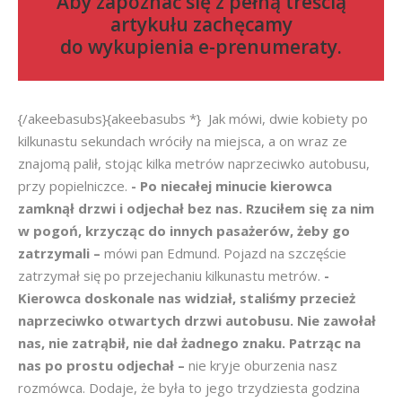
Aby zapoznać się z pełną treścią
artykułu zachęcamy
do
wykupienia e-prenumeraty
.
{/akeebasubs}{akeebasubs *} Jak mówi, dwie kobiety po
kilkunastu sekundach wróciły na miejsca, a on wraz ze
znajomą palił, stojąc kilka metrów naprzeciwko autobusu,
przy popielniczce.
- Po niecałej minucie kierowca
zamknął drzwi i odjechał bez nas. Rzuciłem się za nim
w pogoń, krzycząc do innych pasażerów, żeby go
zatrzymali –
mówi pan Edmund. Pojazd na szczęście
zatrzymał się po przejechaniu kilkunastu metrów.
-
Kierowca doskonale nas widział, staliśmy przecież
naprzeciwko otwartych drzwi autobusu.
Nie zawołał
nas, nie zatrąbił, nie dał żadnego znaku. Patrząc na
nas po prostu odjechał –
nie kryje oburzenia nasz
rozmówca. Dodaje, że była to jego trzydziesta godzina