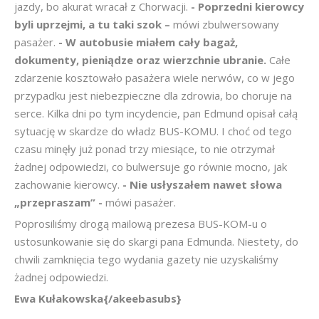
jazdy, bo akurat wracał z Chorwacji.
- Poprzedni kierowcy
byli uprzejmi, a tu taki szok –
mówi zbulwersowany
pasażer.
- W autobusie miałem cały bagaż,
dokumenty, pieniądze oraz wierzchnie ubranie.
Całe
zdarzenie kosztowało pasażera wiele nerwów, co w jego
przypadku jest niebezpieczne dla zdrowia, bo choruje na
serce. Kilka dni po tym incydencie, pan Edmund opisał całą
sytuację w skardze do władz BUS-KOMU. I choć od tego
czasu minęły już ponad trzy miesiące, to nie otrzymał
żadnej odpowiedzi, co bulwersuje go równie mocno, jak
zachowanie kierowcy.
- Nie usłyszałem nawet słowa
„przepraszam” -
mówi pasażer.
Poprosiliśmy drogą mailową prezesa BUS-KOM-u o
ustosunkowanie się do skargi pana Edmunda. Niestety, do
chwili zamknięcia tego wydania gazety nie uzyskaliśmy
żadnej odpowiedzi.
Ewa Kułakowska{/akeebasubs}