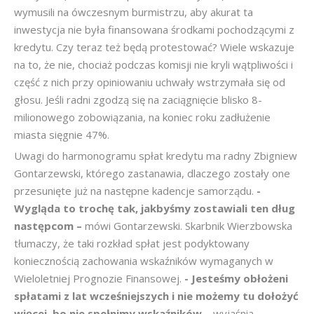
wymusili na ówczesnym burmistrzu, aby akurat ta
inwestycja nie była finansowana środkami pochodzącymi z
kredytu. Czy teraz też będą protestować? Wiele wskazuje
na to, że nie, chociaż podczas komisji nie kryli wątpliwości i
część z nich przy opiniowaniu uchwały wstrzymała się od
głosu. Jeśli radni zgodzą się na zaciągnięcie blisko 8-
milionowego zobowiązania, na koniec roku zadłużenie
miasta sięgnie 47%.
Uwagi do harmonogramu spłat kredytu ma radny Zbigniew
Gontarzewski, którego zastanawia, dlaczego zostały one
przesunięte już na następne kadencje samorządu.
-
Wygląda to trochę tak, jakbyśmy zostawiali ten dług
następcom –
mówi Gontarzewski. Skarbnik Wierzbowska
tłumaczy, że taki rozkład spłat jest podyktowany
koniecznością zachowania wskaźników wymaganych w
Wieloletniej Prognozie Finansowej.
- Jesteśmy obłożeni
spłatami z lat wcześniejszych i nie możemy tu dołożyć
więcej, bo nie spełnimy wskaźników –
wyjaśnia.