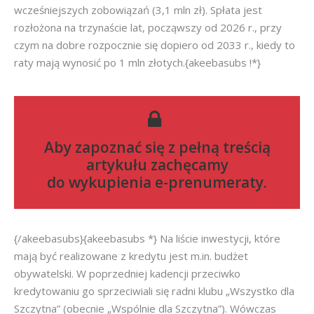
wcześniejszych zobowiązań (3,1 mln zł). Spłata jest
rozłożona na trzynaście lat, począwszy od 2026 r., przy
czym na dobre rozpocznie się dopiero od 2033 r., kiedy to
raty mają wynosić po 1 mln złotych.{akeebasubs !*}
Aby zapoznać się z pełną treścią
artykułu zachęcamy
do
wykupienia e-prenumeraty
.
{/akeebasubs}{akeebasubs *} Na liście inwestycji, które
mają być realizowane z kredytu jest m.in. budżet
obywatelski. W poprzedniej kadencji przeciwko
kredytowaniu go sprzeciwiali się radni klubu „Wszystko dla
Szczytna” (obecnie „Wspólnie dla Szczytna”). Wówczas