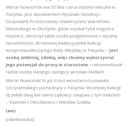
Marcin Nowociński ma 33 lata i od urodzenia mieszka w
Pasymiu. Jest absolwentem Wydziału Geodezji i
Gospodarki Przestrzennej Uniwersytetu Warmińsko –
Mazurskiego w Olsztynie, gdzie uzyskał tytuł magistra
inżyniera. Ukończył także studia podyplomowe z wyceny
nieruchomości. W minionej kadencji pełnił funkcję
wiceprzewodniczącego Rady Miejskiej w Pasymiu.
- Jest
osobą ambitną, zdolną, więc chcemy wykorzystać
jego potencjał do pracy w starostwie –
rekomendował
radzie osobę swojego zastępcy Jarosław Matłach.
Marcin Nowiciński to już trzeci wicestarosta powiatu
szczycieńskiego pochodzący z Pasymia. Wcześniej funkcję
tę pełnili dwaj inni samorządowcy związani z tym miastem
– Kazimierz Oleszkiewicz i Wiesław Szubka.
(ew)
{/akeebasubs}