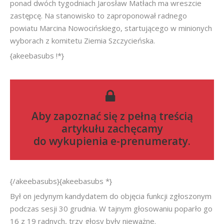
ponad dwóch tygodniach Jarosław Matłach ma wreszcie
zastępcę. Na stanowisko to zaproponował radnego
powiatu Marcina Nowocińskiego, startującego w minionych
wyborach z komitetu Ziemia Szczycieńska.
{akeebasubs !*}
Aby zapoznać się z pełną treścią
artykułu zachęcamy
do
wykupienia e-prenumeraty
.
{/akeebasubs}{akeebasubs *}
Był on jedynym kandydatem do objęcia funkcji zgłoszonym
podczas sesji 30 grudnia. W tajnym głosowaniu poparło go
16 z 19 radnych, trzy głosy były nieważne.