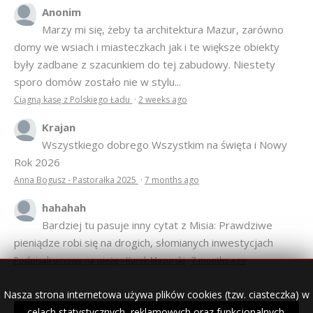
Anonim
Marzy mi się, żeby ta architektura Mazur, zarówno
domy we wsiach i miasteczkach jak i te większe obiekty
były zadbane z szacunkiem do tej zabudowy. Niestety
sporo domów zostało nie w stylu...
Ciągną kasę z Polskiego Ładu
·
2 weeks ago
Krajan
Wszystkiego dobrego Wszystkim na święta i Nowy
Rok 2026
Anna Bogusz - Pastorałka 2025
·
7 months ago
hahahah
Bardziej tu pasuje inny cytat z Misia: Prawdziwe
pieniądze robi się na drogich, słomianych inwestycjach
Podpisali umowę na wieżę - Kurek Mazurski
·
7 months ago
Nasza strona internetowa używa plików cookies (tzw. ciasteczka) w
celach statystycznych, reklamowych oraz funkcjonalnych.