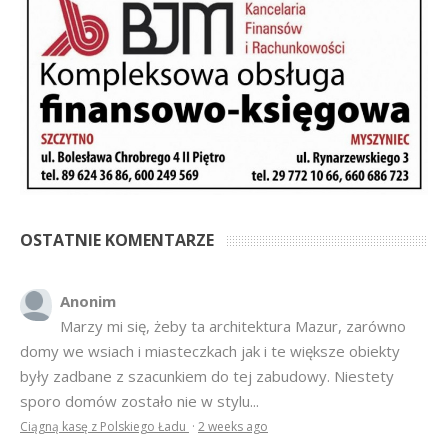
OSTATNIE KOMENTARZE
Anonim
Marzy mi się, żeby ta architektura Mazur, zarówno
domy we wsiach i miasteczkach jak i te większe obiekty
były zadbane z szacunkiem do tej zabudowy. Niestety
sporo domów zostało nie w stylu...
Ciągną kasę z Polskiego Ładu
·
2 weeks ago