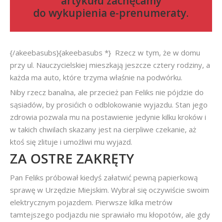
artykułu zachęcamy
do
wykupienia e-prenumeraty
.
{/akeebasubs}{akeebasubs *} Rzecz w tym, że w domu
przy ul. Nauczycielskiej mieszkają jeszcze cztery rodziny, a
każda ma auto, które trzyma właśnie na podwórku.
Niby rzecz banalna, ale przecież pan Feliks nie pójdzie do
sąsiadów, by prosićich o odblokowanie wyjazdu. Stan jego
zdrowia pozwala mu na postawienie jedynie kilku kroków i
w takich chwilach skazany jest na cierpliwe czekanie, aż
ktoś się zlituje i umożliwi mu wyjazd.
ZA OSTRE ZAKRĘTY
Pan Feliks próbował kiedyś załatwić pewną papierkową
sprawę w Urzędzie Miejskim. Wybrał się oczywiście swoim
elektrycznym pojazdem. Pierwsze kilka metrów
tamtejszego podjazdu nie sprawiało mu kłopotów, ale gdy