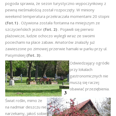
pogoda sprawia, że sezon turystyczno-wypoczynkowy z
pewną nieśmiałością został rozpoczęty. W miniony
weekend temperatura przekraczała momentami 20 stopni
(fot.1)
. Ożywiona została fontanna na mniejszym ze
szczycieńskich jezior
(fot. 2)
. Pojawili się pierwsi
plażowicze, ludzie ochoczo wylegli wraz ze swoimi
pociechami na place zabaw. Amatorów znalazły już
zawieszone po zimowej przerwie hamaki w parku przy ul.
Pasymskiej
(fot. 3)
.
Odwiedzający ogródki
przy lokalach
gastronomicznych nie
muszą się raczej
obawiać przeziębienia.
Świat roślin, mimo że
na nadmiar deszczu nie
narzekamy, jakoś sobie