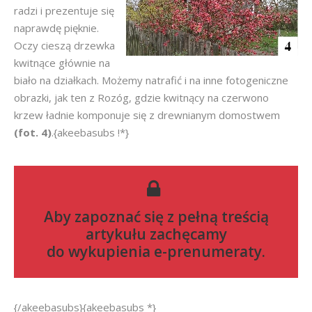
radzi i prezentuje się
naprawdę pięknie.
Oczy cieszą drzewka
kwitnące głównie na
biało na działkach. Możemy natrafić i na inne fotogeniczne
obrazki, jak ten z Rozóg, gdzie kwitnący na czerwono
krzew ładnie komponuje się z drewnianym domostwem
(fot. 4)
.{akeebasubs !*}
Aby zapoznać się z pełną treścią
artykułu zachęcamy
do
wykupienia e-prenumeraty
.
{/akeebasubs}{akeebasubs *}