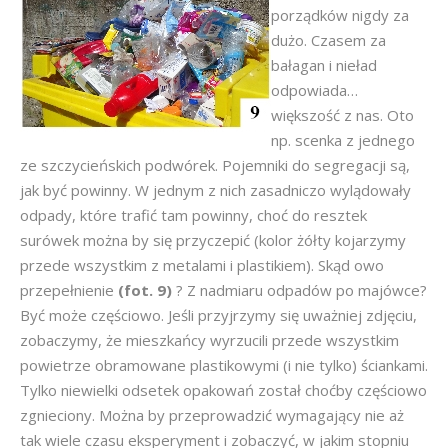
porządków nigdy za
dużo. Czasem za
bałagan i nieład
odpowiada…
większość z nas. Oto
np. scenka z jednego
ze szczycieńskich podwórek. Pojemniki do segregacji są,
jak być powinny. W jednym z nich zasadniczo wylądowały
odpady, które trafić tam powinny, choć do resztek
surówek można by się przyczepić (kolor żółty kojarzymy
przede wszystkim z metalami i plastikiem). Skąd owo
przepełnienie
(fot. 9)
? Z nadmiaru odpadów po majówce?
Być może częściowo. Jeśli przyjrzymy się uważniej zdjęciu,
zobaczymy, że mieszkańcy wyrzucili przede wszystkim
powietrze obramowane plastikowymi (i nie tylko) ściankami.
Tylko niewielki odsetek opakowań został choćby częściowo
zgnieciony. Można by przeprowadzić wymagający nie aż
tak wiele czasu eksperyment i zobaczyć, w jakim stopniu