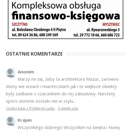
OSTATNIE KOMENTARZE
Anonim
Marzy mi się, żeby ta architektura Mazur, zarówno
domy we wsiach i miasteczkach jak i te większe obiekty
były zadbane z szacunkiem do tej zabudowy. Niestety
sporo domów zostało nie w stylu...
Ciągną kasę z Polskiego Ładu
·
2 weeks ago
Krajan
Wszystkiego dobrego Wszystkim na święta i Nowy