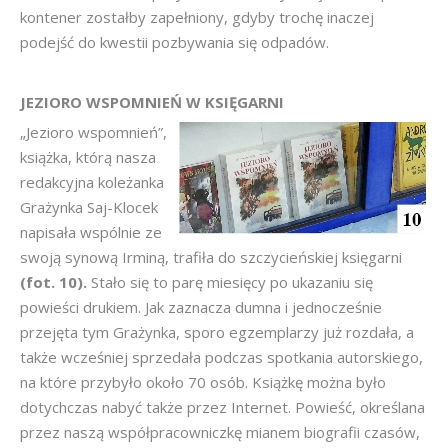
kontener zostałby zapełniony, gdyby trochę inaczej
podejść do kwestii pozbywania się odpadów.
JEZIORO WSPOMNIEŃ W KSIĘGARNI
„Jezioro wspomnień”,
książka, którą nasza
redakcyjna koleżanka
Grażynka Saj-Klocek
napisała wspólnie ze
swoją synową Irminą, trafiła do szczycieńskiej księgarni
(fot. 10).
Stało się to parę miesięcy po ukazaniu się
powieści drukiem. Jak zaznacza dumna i jednocześnie
przejęta tym Grażynka, sporo egzemplarzy już rozdała, a
także wcześniej sprzedała podczas spotkania autorskiego,
na które przybyło około 70 osób. Książkę można było
dotychczas nabyć także przez Internet. Powieść, określana
przez naszą współpracowniczkę mianem biografii czasów,