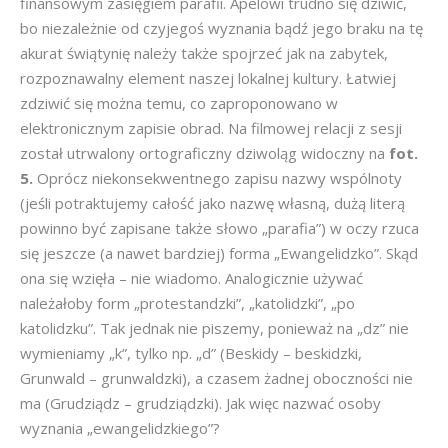
finansowym zasięgiem parafii. Apelowi trudno się dziwić,
bo niezależnie od czyjegoś wyznania bądź jego braku na tę
akurat świątynię należy także spojrzeć jak na zabytek,
rozpoznawalny element naszej lokalnej kultury. Łatwiej
zdziwić się można temu, co zaproponowano w
elektronicznym zapisie obrad. Na filmowej relacji z sesji
został utrwalony ortograficzny dziwoląg widoczny na
fot.
5.
Oprócz niekonsekwentnego zapisu nazwy wspólnoty
(jeśli potraktujemy całość jako nazwę własną, dużą literą
powinno być zapisane także słowo „parafia”) w oczy rzuca
się jeszcze (a nawet bardziej) forma „Ewangelidzko”. Skąd
ona się wzięła – nie wiadomo. Analogicznie używać
należałoby form „protestandzki”, „katolidzki”, „po
katolidzku”. Tak jednak nie piszemy, ponieważ na „dz” nie
wymieniamy „k”, tylko np. „d” (Beskidy – beskidzki,
Grunwald – grunwaldzki), a czasem żadnej oboczności nie
ma (Grudziądz – grudziądzki). Jak więc nazwać osoby
wyznania „ewangelidzkiego”?