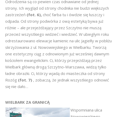
Odrodzenia są co pewien czas odnawiane od jednej
strony. Ich wygląd od strony chodnika nie budzi większych
zastrzeżeń
(fot. 6),
choć farba tu i ówdzie się łuszczy i
odpada. Od strony podwórka z ową estetyką bywa już
różnie – ale przejeżdżający przez Szczytno nie muszą
przecież wszystkiego widzieć i wiedzieć. W ubiegłym roku
odrestaurowano elewacje kamienic na ulic Jagiełły w pobliżu
skrzyżowania z ul. Nowowiejskiego w Wielbarku. Tworzą
one estetyczny ciąg z odnowionym już wcześniej dawnym
kościołem ewangelickim. Ci, którzy przejeżdżają przez
Wielbark główną drogą Szczytno-Warszawa, widzą tylko
ładne obrazki. Ci, którzy wjadą do miasteczka od strony
Rozóg
(fot. 7)
, zobaczą, że jednak wszystkiego odnowić
się nie dało…
WIELBARK ZA GRANICĄ
Wspomniana ulica
Nowowiejskiego,