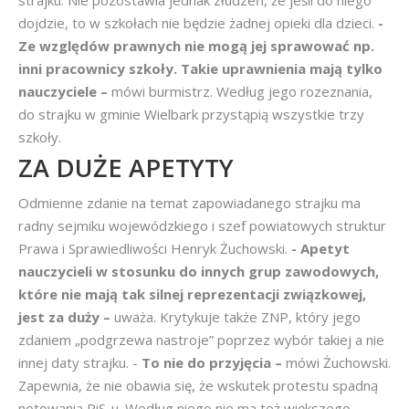
strajku. Nie pozostawia jednak złudzeń, że jeśli do niego
dojdzie, to w szkołach nie będzie żadnej opieki dla dzieci.
-
Ze względów prawnych nie mogą jej sprawować np.
inni pracownicy szkoły. Takie uprawnienia mają tylko
nauczyciele –
mówi burmistrz. Według jego rozeznania,
do strajku w gminie Wielbark przystąpią wszystkie trzy
szkoły.
ZA DUŻE APETYTY
Odmienne zdanie na temat zapowiadanego strajku ma
radny sejmiku wojewódzkiego i szef powiatowych struktur
Prawa i Sprawiedliwości Henryk Żuchowski.
- Apetyt
nauczycieli w stosunku do innych grup zawodowych,
które nie mają tak silnej reprezentacji związkowej,
jest za duży –
uważa. Krytykuje także ZNP, który jego
zdaniem „podgrzewa nastroje” poprzez wybór takiej a nie
innej daty strajku. -
To nie do przyjęcia –
mówi Żuchowski.
Zapewnia, że nie obawia się, że wskutek protestu spadną
notowania PiS-u. Według niego nie ma też większego