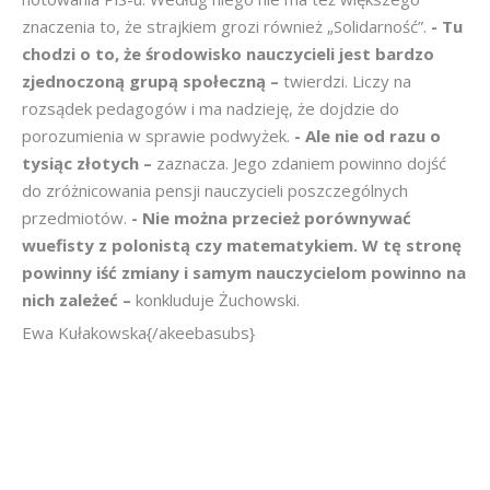
znaczenia to, że strajkiem grozi również „Solidarność”.
- Tu
chodzi o to, że środowisko nauczycieli jest bardzo
zjednoczoną grupą społeczną –
twierdzi. Liczy na
rozsądek pedagogów i ma nadzieję, że dojdzie do
porozumienia w sprawie podwyżek.
- Ale nie od razu o
tysiąc złotych –
zaznacza. Jego zdaniem powinno dojść
do zróżnicowania pensji nauczycieli poszczególnych
przedmiotów.
- Nie można przecież porównywać
wuefisty z polonistą czy matematykiem. W tę stronę
powinny iść zmiany i samym nauczycielom powinno na
nich zależeć –
konkluduje Żuchowski.
Ewa Kułakowska{/akeebasubs}