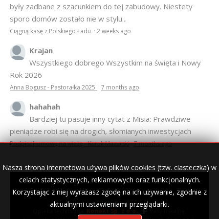
były zadbane z szacunkiem do tej zabudowy. Niestety
sporo domów zostało nie w stylu...
Ciągną kasę z Polskiego Ładu
·
2 weeks ago
Krajan
Wszystkiego dobrego Wszystkim na święta i Nowy
Rok 2026
Anna Bogusz - Pastorałka 2025
·
7 months ago
hahahah
Bardziej tu pasuje inny cytat z Misia: Prawdziwe
pieniądze robi się na drogich, słomianych inwestycjach
Podpisali umowę na wieżę - Kurek Mazurski
·
7 months ago
Nasza strona internetowa używa plików cookies (tzw. ciasteczka) w
celach statystycznych, reklamowych oraz funkcjonalnych.
Korzystając z niej wyrażasz zgodę na ich używanie, zgodnie z
© 2007–2018 Kurek Mazurski — archiwalne wydania lokalnej
gazety.
aktualnymi ustawieniami przeglądarki.
Opieka techniczna:
Konekt Sp. z o.o.
- kasy fiskalne,