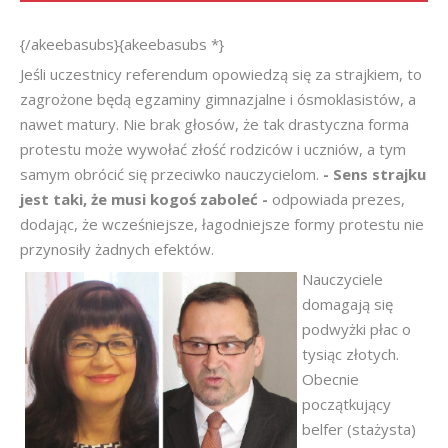
{/akeebasubs}{akeebasubs *}
Jeśli uczestnicy referendum opowiedzą się za strajkiem, to
zagrożone będą egzaminy gimnazjalne i ósmoklasistów, a
nawet matury. Nie brak głosów, że tak drastyczna forma
protestu może wywołać złość rodziców i uczniów, a tym
samym obrócić się przeciwko nauczycielom.
- Sens strajku
jest taki, że musi kogoś zaboleć -
odpowiada prezes,
dodając, że wcześniejsze, łagodniejsze formy protestu nie
przynosiły żadnych efektów.
Nauczyciele
domagają się
podwyżki płac o
tysiąc złotych.
Obecnie
początkujący
belfer (stażysta)