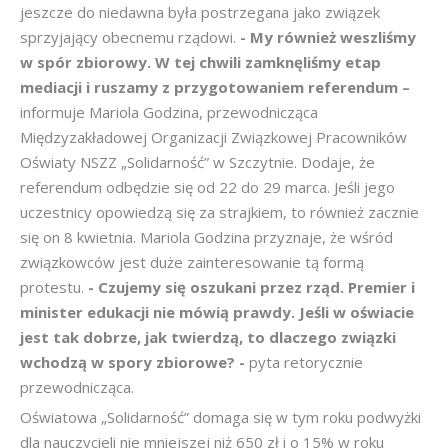
jeszcze do niedawna była postrzegana jako związek
sprzyjający obecnemu rządowi.
- My również weszliśmy
w spór zbiorowy. W tej chwili zamknęliśmy etap
mediacji i ruszamy z przygotowaniem referendum –
informuje Mariola Godzina, przewodnicząca
Międzyzakładowej Organizacji Związkowej Pracowników
Oświaty NSZZ „Solidarność” w Szczytnie. Dodaje, że
referendum odbędzie się od 22 do 29 marca. Jeśli jego
uczestnicy opowiedzą się za strajkiem, to również zacznie
się on 8 kwietnia. Mariola Godzina przyznaje, że wśród
związkowców jest duże zainteresowanie tą formą
protestu.
- Czujemy się oszukani przez rząd. Premier i
minister edukacji nie mówią prawdy. Jeśli w oświacie
jest tak dobrze, jak twierdzą, to dlaczego związki
wchodzą w spory zbiorowe? -
pyta retorycznie
przewodnicząca.
Oświatowa „Solidarność” domaga się w tym roku podwyżki
dla nauczycieli nie mniejszej niż 650 zł i o 15% w roku