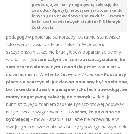
powodują, że mamy negatywną selekcję do
zawodu. - Apetyty nauczycieli w stosunku do
innych grup zawodowych są za duże – uważa z
kolei szef powiatowych struktur PiS Henryk
Żuchowski
pedagogów popierają samorządy. Ostatnio stanowisko
takie wyraził Związek Miast Polskich. W powiecie
szczycieńskim także nie brak głosów poparcia ze strony
włodarzy.
- Jestem całym sercem za nauczycielami, bo
sam pracowałem w tym zawodzie przez wiele lat –
mówi burmistrz Wielbarka Grzegorz Zapadka.
- Postulaty
płacowe nauczycieli już dawno powinny być spełnione,
bo takie dziadowskie pensje w szkołach powodują, że
mamy negatywną selekcję do zawodu –
dodaje
burmistrz. Jego zdaniem żądanie tysiączłotowej podwyżki
nie jest wcale wygórowane.
- Uważam, że powinno to
być więcej –
mówi Zapadka. Na razie nie przewiduje w
swojej gminie tworzenia sztabu kryzysowego na wypadek