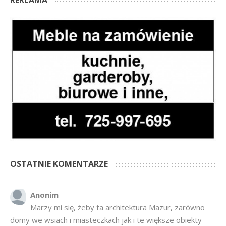
OSTATNIE KOMENTARZE
Anonim
Marzy mi się, żeby ta architektura Mazur, zarówno
domy we wsiach i miasteczkach jak i te większe obiekty