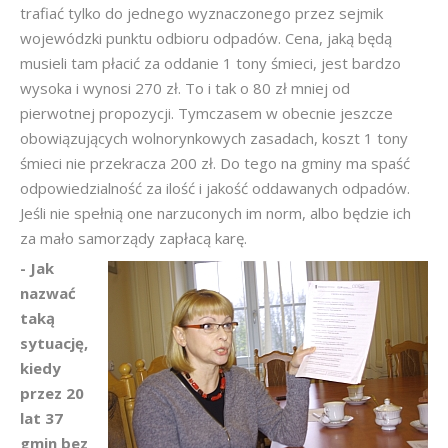
trafiać tylko do jednego wyznaczonego przez sejmik
wojewódzki punktu odbioru odpadów. Cena, jaką będą
musieli tam płacić za oddanie 1 tony śmieci, jest bardzo
wysoka i wynosi 270 zł. To i tak o 80 zł mniej od
pierwotnej propozycji. Tymczasem w obecnie jeszcze
obowiązujących wolnorynkowych zasadach, koszt 1 tony
śmieci nie przekracza 200 zł. Do tego na gminy ma spaść
odpowiedzialność za ilość i jakość oddawanych odpadów.
Jeśli nie spełnią one narzuconych im norm, albo będzie ich
za mało samorządy zapłacą karę.
- Jak
nazwać
taką
sytuację,
kiedy
przez 20
lat 37
gmin bez