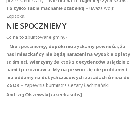
przez samorządy.
- Nie ma na to najmniejszych szans.
To tylko takie machanie szabelką –
uważa wójt
Zapadka.
NIE SPOCZNIEMY
Co na to zbuntowane gminy?
- Nie spoczniemy, dopóki nie zyskamy pewności, że
nasi mieszkańcy nie będą narażeni na wysokie opłaty
za śmieci. Wierzymy że ktoś z decydentów usiądzie z
nami i porozmawia. My na pe
wno się nie poddamy i
nie oddamy na dotychczasowych zasadach śmieci do
ZGOK –
zapewnia burmistrz Cezary Łachmański.
Andrzej Olszewski{/akeebasubs}