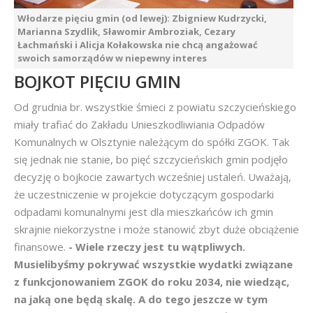
Włodarze pięciu gmin (od lewej): Zbigniew Kudrzycki,
Marianna Szydlik, Sławomir Ambroziak, Cezary
Łachmański i Alicja Kołakowska nie chcą angażować
swoich samorządów w niepewny interes
BOJKOT PIĘCIU GMIN
Od grudnia br. wszystkie śmieci z powiatu szczycieńskiego
miały trafiać do Zakładu Unieszkodliwiania Odpadów
Komunalnych w Olsztynie należącym do spółki ZGOK. Tak
się jednak nie stanie, bo pięć szczycieńskich gmin podjęło
decyzję o bojkocie zawartych wcześniej ustaleń. Uważają,
że uczestniczenie w projekcie dotyczącym gospodarki
odpadami komunalnymi jest dla mieszkańców ich gmin
skrajnie niekorzystne i może stanowić zbyt duże obciążenie
finansowe.
- Wiele rzeczy jest tu wątpliwych.
Musielibyśmy pokrywać wszystkie wydatki związane
z funkcjonowaniem ZGOK do roku 2034, nie wiedząc,
na jaką one będą skalę. A do tego jeszcze w tym