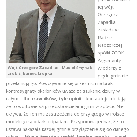
Jej wójt
Grzegorz
Zapadka
zasiada w
Radzie
Nadzorczej
spółki ZGOK.
Argumenty
Wójt Grzegorz Zapadka: - Musieliśmy tak
włodarzy z
zrobić, koniec kropka
pięciu gmin nie
przekonują go. Powoływanie się przez nich na brak
kontrasygnaty skarbników uważa za szukanie dziury w
całym.
- Ilu prawników, tyle opinii –
konstatuje, dodając,
że to wójtowie są przedstawicielami gmin w spółce. Nie
ukrywa, że i on ma zastrzeżenia do przyjętego w Polsce
modelu gospodarki odpadami. Przypomina jednak, że to
ustawa nakazała każdej gminie przyłączenie się do danego
rejonu.
- Musieliśmy tak zrobić, koniec kropka –
mówi