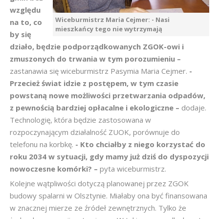
względu
Wiceburmistrz Maria Cejmer: - Nasi
na to, co
mieszkańcy tego nie wytrzymają
by się
działo, będzie podporządkowanych ZGOK-owi i
zmuszonych do trwania w tym porozumieniu –
zastanawia się wiceburmistrz Pasymia Maria Cejmer.
-
Przecież świat idzie z postępem, w tym czasie
powstaną nowe możliwości przetwarzania odpadów,
z pewnością bardziej opłacalne i ekologiczne –
dodaje.
Technologię, która będzie zastosowana w
rozpoczynającym działalność ZUOK, porównuje do
telefonu na korbkę.
- Kto chciałby z niego korzystać do
roku 2034 w sytuacji, gdy mamy już dziś do dyspozycji
nowoczesne komórki? –
pyta wiceburmistrz.
Kolejne wątpliwości dotyczą planowanej przez ZGOK
budowy spalarni w Olsztynie. Miałaby ona być finansowana
w znacznej mierze ze źródeł zewnętrznych. Tylko że