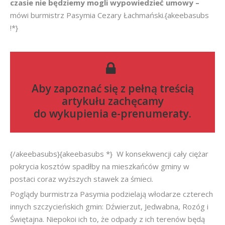
czasie nie będziemy mogli wypowiedzieć umowy –
mówi burmistrz Pasymia Cezary Łachmański.{akeebasubs
!*}
Aby zapoznać się z pełną treścią
artykułu zachęcamy
do
wykupienia e-prenumeraty
.
{/akeebasubs}{akeebasubs *} W konsekwencji cały ciężar
pokrycia kosztów spadłby na mieszkańców gminy w
postaci coraz wyższych stawek za śmieci.
Poglądy burmistrza Pasymia podzielają włodarze czterech
innych szczycieńskich gmin: Dźwierzut, Jedwabna, Rozóg i
Świętajna. Niepokoi ich to, że odpady z ich terenów będą