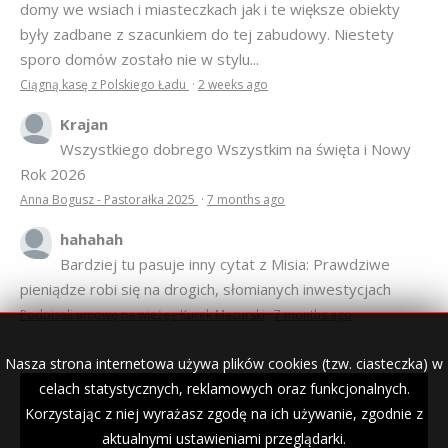
domy we wsiach i miasteczkach jak i te większe obiekty
były zadbane z szacunkiem do tej zabudowy. Niestety
sporo domów zostało nie w stylu...
Ciągną kasę z Polskiego Ładu
·
2 weeks ago
Krajan
Wszystkiego dobrego Wszystkim na święta i Nowy
Rok 2026
Anna Bogusz - Pastorałka 2025
·
7 months ago
hahahah
Bardziej tu pasuje inny cytat z Misia: Prawdziwe
pieniądze robi się na drogich, słomianych inwestycjach
Podpisali umowę na wieżę - Kurek Mazurski
·
7 months ago
Nasza strona internetowa używa plików cookies (tzw. ciasteczka) w
celach statystycznych, reklamowych oraz funkcjonalnych.
Korzystając z niej wyrażasz zgodę na ich używanie, zgodnie z
© 2007–2018 Kurek Mazurski — archiwalne wydania lokalnej
gazety.
aktualnymi ustawieniami przeglądarki.