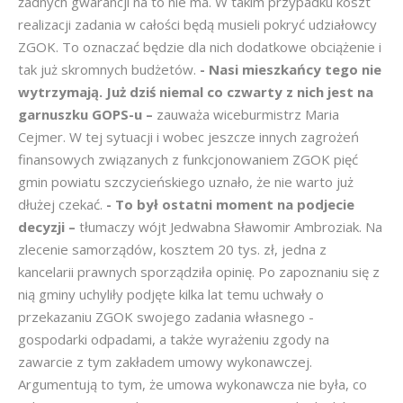
żadnych gwarancji na to nie ma. W takim przypadku koszt
realizacji zadania w całości będą musieli pokryć udziałowcy
ZGOK. To oznaczać będzie dla nich dodatkowe obciążenie i
tak już skromnych budżetów.
- Nasi mieszkańcy tego nie
wytrzymają. Już dziś niemal co czwarty z nich jest na
garnuszku GOPS-u –
zauważa wiceburmistrz Maria
Cejmer. W tej sytuacji i wobec jeszcze innych zagrożeń
finansowych związanych z funkcjonowaniem ZGOK pięć
gmin powiatu szczycieńskiego uznało, że nie warto już
dłużej czekać.
- To był ostatni moment na podjecie
decyzji –
tłumaczy wójt Jedwabna Sławomir Ambroziak. Na
zlecenie samorządów, kosztem 20 tys. zł, jedna z
kancelarii prawnych sporządziła opinię. Po zapoznaniu się z
nią gminy uchyliły podjęte kilka lat temu uchwały o
przekazaniu ZGOK swojego zadania własnego -
gospodarki odpadami, a także wyrażeniu zgody na
zawarcie z tym zakładem umowy wykonawczej.
Argumentują to tym, że umowa wykonawcza nie była, co