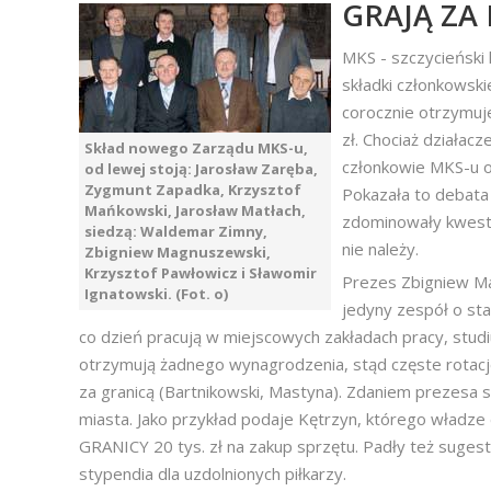
GRAJĄ ZA 
MKS - szczycieński k
składki członkowski
corocznie otrzymuj
zł. Chociaż działac
Skład nowego Zarządu MKS-u,
członkowie MKS-u o
od lewej stoją: Jarosław Zaręba,
Zygmunt Zapadka, Krzysztof
Pokazała to debata 
Mańkowski, Jarosław Matłach,
zdominowały kwesti
siedzą: Waldemar Zimny,
nie należy.
Zbigniew Magnuszewski,
Krzysztof Pawłowicz i Sławomir
Prezes Zbigniew Ma
Ignatowski. (Fot. o)
jedyny zespół o sta
co dzień pracują w miejscowych zakładach pracy, studiu
otrzymują żadnego wynagrodzenia, stąd częste rotacje
za granicą (Bartnikowski, Mastyna). Zdaniem prezesa 
miasta. Jako przykład podaje Kętrzyn, którego władz
GRANICY 20 tys. zł na zakup sprzętu. Padły też sugest
stypendia dla uzdolnionych piłkarzy.