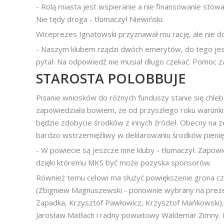
- Rolą miasta jest wspieranie a nie finansowanie stowar
Nie tędy droga - tłumaczył Niewiński.
Wiceprezes Ignatowski przyznawał mu rację, ale nie d
- Naszym klubem rządzi dwóch emerytów, do tego jeszc
pytał. Na odpowiedź nie musiał długo czekać. Pomoc 
STAROSTA POLOBBUJE
Pisanie wniosków do różnych funduszy stanie się chl
zapowiedziała bowiem, że od przyszłego roku warunk
będzie zdobycie środków z innych źródeł. Obecny na ze
bardzo wstrzemięźliwy w deklarowaniu środków pienię
- W powiecie są jeszcze inne kluby - tłumaczył. Zapowie
dzięki któremu MKS być może pozyska sponsorów.
Również temu celowi ma służyć powiększenie grona c
(Zbigniew Magnuszewski - ponownie wybrany na preze
Zapadka, Krzysztof Pawłowicz, Krzysztof Mańkowski), 
Jarosław Matłach i radny powiatowy Waldemar Zimny.