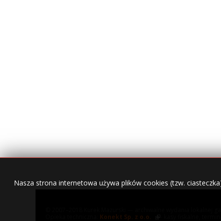
Nasza strona internetowa używa plików cookies (tzw. ciasteczka
© 2007–2018 Kurek Mazurski — archiwalne wydania lokalnej ga
Opieka techniczna:
Konekt Sp. z o.o.
- kasy fiskalne, termi