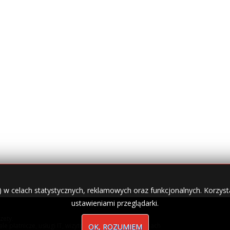
) w celach statystycznych, reklamowych oraz funkcjonalnych. Korzysta
ustawieniami przeglądarki.
zety.
nale płatnicze, usługi IT, wizytówki w lokalnych domenach
OK, ROZUMIEM