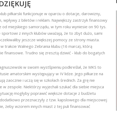
DZIĘKUJĘ
lub piłkarski funkcjonuje w oparciu o dotacje, darowizny,
e, wpływy z biletów i reklam. Największy zastrzyk finansowy
e od miejskiego samorządu, w tym roku wyniesie on 90 tys.
ze sportowi z innych klubów uważają, że to zbyt dużo, sami
czekiwaliby jeszcze większej pomocy ze strony miasta.
w trakcie Walnego Zebrania klubu (16 marca), którą
e finansowe. Trudno się zresztą dziwić - klub do bogatych
gnuszewski w swoim wystšpieniu podkreślał, że MKS to
tusie amatorskim występujący w IV lidze. Jego piłkarze na
ją zaocznie i uczą się w szkołach średnich. Za grę nie
 w zespole. Niektórzy wyjechali szukać dla siebie miejsca
sytuację mogłyby poprawić większe dotacje z budżetu
e dodatkowo przeznaczyły z tzw. kapslowego dla miejscowej
ie, żeby wzorem innych miast z tej puli finansować