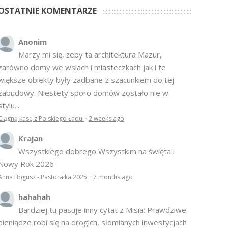
OSTATNIE KOMENTARZE
Anonim
Marzy mi się, żeby ta architektura Mazur,
zarówno domy we wsiach i miasteczkach jak i te
większe obiekty były zadbane z szacunkiem do tej
zabudowy. Niestety sporo domów zostało nie w
stylu...
Ciągną kasę z Polskiego Ładu
·
2 weeks ago
Krajan
Wszystkiego dobrego Wszystkim na święta i
Nowy Rok 2026
Anna Bogusz - Pastorałka 2025
·
7 months ago
hahahah
Bardziej tu pasuje inny cytat z Misia: Prawdziwe
pieniądze robi się na drogich, słomianych inwestycjach