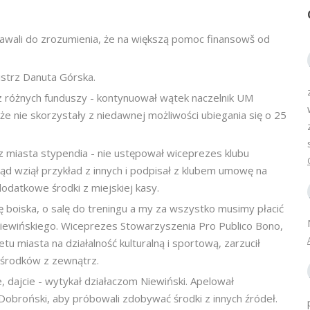
dawali do zrozumienia, że na większą pomoc finansowš od
istrz Danuta Górska.
z różnych funduszy - kontynuował wątek naczelnik UM
 nie skorzystały z niedawnej możliwości ubiegania się o 25
 z miasta stypendia - nie ustępował wiceprezes klubu
ąd wziął przykład z innych i podpisał z klubem umowę na
odatkowe środki z miejskiej kasy.
ę boiska, o salę do treningu a my za wszystko musimy płacić
a Niewińskiego. Wiceprezes Stowarzyszenia Pro Publico Bono,
u miasta na działalność kulturalną i sportową, zarzucił
środków z zewnątrz.
e, dajcie - wytykał działaczom Niewiński. Apelował
 Dobroński, aby próbowali zdobywać środki z innych źródeł.