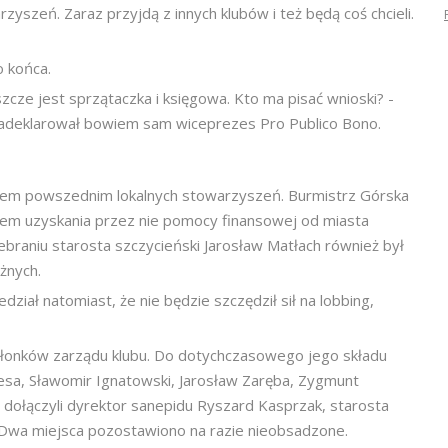
zyszeń. Zaraz przyjdą z innych klubów i też będą coś chcieli.
o końca.
ze jest sprzątaczka i księgowa. Kto ma pisać wnioski? -
zadeklarował bowiem sam wiceprezes Pro Publico Bono.
ebem powszednim lokalnych stowarzyszeń. Burmistrz Górska
iem uzyskania przez nie pomocy finansowej od miasta
braniu starosta szczycieński Jarosław Matłach również był
żnych.
dział natomiast, że nie będzie szczędził sił na lobbing,
złonków zarządu klubu. Do dotychczasowego jego składu
sa, Sławomir Ignatowski, Jarosław Zaręba, Zygmunt
dołączyli dyrektor sanepidu Ryszard Kasprzak, starosta
 Dwa miejsca pozostawiono na razie nieobsadzone.