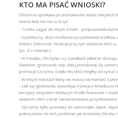
KTO MA PISAĆ WNIOSKI?
Obecni na spotkaniu przedstawiciele władz miejskich 
miasta klub nie ma co liczyć.
- Trzeba sięgać do innych źródeł - podpowiadała burm
- Są konkursy, duże możliwości pozyskiwania środków 
Robert Dobroński. Wytknął przy tym władzom MKS-u, że
tys. zł z zewnątrz.
- W Pasłęku, Olsztynie czy Suwałkach piłkarze dostają
Sławomir Ignatowski. Idąc dalej postulował, by samorz
promocję Szczytna. Dzięki niej MKS mógłby otrzymać d
- W innych miastach kluby nie muszą się martwić o płyt
- żalił się Ignatowski, wywołując irytację u Arkadiusz
kierujący zespołem dzielącym środki finansowe z budżet
władzom MKS-u brak zainteresowania pozyskiwaniem 
- Słyszymy tylko postulaty do samorządu: dajcie, dajci
jednocześnie do nich, podobnie jak wcześniej Górska i