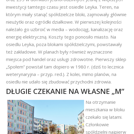
inwestycji tamtego czasu jest osiedle Leyka. Teren, na
którym miały stanąć spółdzielcze bloki, zajmowały głównie
nieużytki oraz ogródki działkowe. W pierwszej kolejności
należało go uzbroić w media – wodociąg, kanalizację oraz
energię elektryczną. Koszty tego ponosiło miasto. Na
osiedlu Leyka, poza blokami spółdzielczymi, powstawały
też zakładowe. W planach były również wyznaczone
miejsca pod handel oraz usługi zdrowotne. Pierwszy sklep
„Społem” powstał tam dopiero w 1980 r. (dziś to lecznica
weterynaryjna – przyp. red.). Z kolei, mimo planów, na
osiedlu nie udało się zbudować przychodni zdrowia.
DŁUGIE CZEKANIE NA WŁASNE „M”
Na otrzymanie
mieszkania w bloku
czekało się latami.
Członkowie
spółdzielni najpierw