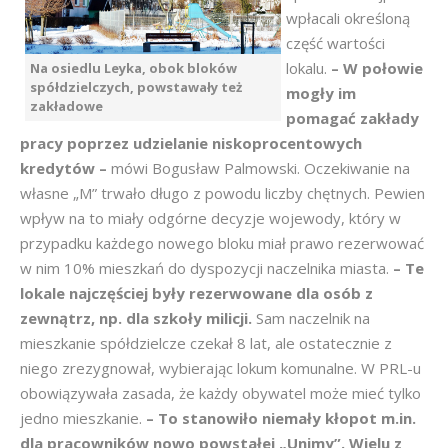
wpłacali określoną
część wartości
lokalu.
– W połowie
Na osiedlu Leyka, obok bloków
spółdzielczych, powstawały też
mogły im
zakładowe
pomagać zakłady
pracy poprzez udzielanie niskoprocentowych
kredytów –
mówi Bogusław Palmowski. Oczekiwanie na
własne „M” trwało długo z powodu liczby chętnych. Pewien
wpływ na to miały odgórne decyzje wojewody, który w
przypadku każdego nowego bloku miał prawo rezerwować
w nim 10% mieszkań do dyspozycji naczelnika miasta.
– Te
lokale najczęściej były rezerwowane dla osób z
zewnątrz, np. dla szkoły milicji.
Sam naczelnik na
mieszkanie spółdzielcze czekał 8 lat, ale ostatecznie z
niego zrezygnował, wybierając lokum komunalne. W PRL-u
obowiązywała zasada, że każdy obywatel może mieć tylko
jedno mieszkanie.
– To stanowiło niemały kłopot m.in.
dla pracowników nowo powstałej „Unimy”. Wielu z