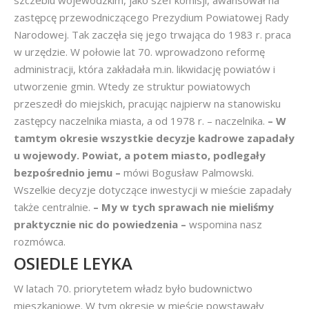
szczeblu wojewódzkim, jako szef komisji, awansował na
zastępcę przewodniczącego Prezydium Powiatowej Rady
Narodowej. Tak zaczęła się jego trwająca do 1983 r. praca
w urzędzie. W połowie lat 70. wprowadzono reformę
administracji, która zakładała m.in. likwidację powiatów i
utworzenie gmin. Wtedy ze struktur powiatowych
przeszedł do miejskich, pracując najpierw na stanowisku
zastępcy naczelnika miasta, a od 1978 r. – naczelnika.
– W
tamtym okresie wszystkie decyzje kadrowe zapadały
u wojewody. Powiat, a potem miasto, podlegały
bezpośrednio jemu –
mówi Bogusław Palmowski.
Wszelkie decyzje dotyczące inwestycji w mieście zapadały
także centralnie.
– My w tych sprawach nie mieliśmy
praktycznie nic do powiedzenia –
wspomina nasz
rozmówca.
OSIEDLE LEYKA
W latach 70. priorytetem władz było budownictwo
mieszkaniowe. W tym okresie w mieście powstawały