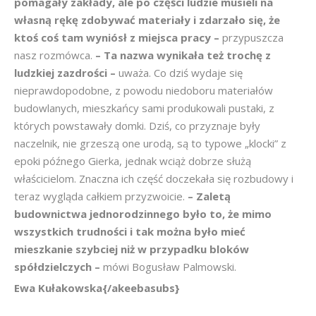
pomagały zakłady, ale po części ludzie musieli na
własną rękę zdobywać materiały i zdarzało się, że
ktoś coś tam wyniósł z miejsca pracy –
przypuszcza
nasz rozmówca.
– Ta nazwa wynikała też trochę z
ludzkiej zazdrości –
uważa. Co dziś wydaje się
nieprawdopodobne, z powodu niedoboru materiałów
budowlanych, mieszkańcy sami produkowali pustaki, z
których powstawały domki. Dziś, co przyznaje były
naczelnik, nie grzeszą one urodą, są to typowe „klocki” z
epoki późnego Gierka, jednak wciąż dobrze służą
właścicielom. Znaczna ich część doczekała się rozbudowy i
teraz wygląda całkiem przyzwoicie.
– Zaletą
budownictwa jednorodzinnego było to, że mimo
wszystkich trudności i tak można było mieć
mieszkanie szybciej niż w przypadku bloków
spółdzielczych –
mówi Bogusław Palmowski.
Ewa Kułakowska{/akeebasubs}