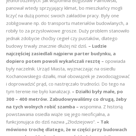
jednorodzinnych. Jak wspomina Bogusław Palmowski,
panował wtedy sprzyjający klimat, bo mieszkańcy mogli
liczyć na dużą pomoc swoich zakładów pracy. Były one
zobligowane np. do transportu materiałów budowlanych, a
robiły to za przysłowiowe grosze. Duży problem stanowiło
jednak zdobycie choćby cegieł czy pustaków, dlatego
budowy trwały znacznie dłużej niż dziś.
– Ludzie
najczęściej zasiedlali najpierw parter budynku, a
dopiero potem powoli wykańczali resztę –
opowiada
były naczelnik. Urząd Miasta, wyznaczając na osiedlu
Kochanowskiego działki, miał obowiązek je zwodociągować
i doprowadzić prąd, co nastręczało trudności. Do tego na
tym terenie nie było kanalizacji.
– Działki były małe, po
300 – 400 metrów. Zabudowywaliśmy co drugą, żeby
na tych wolnych robić szamba –
wspomina. Z historią
powstawania osiedla wiąże się jego nieoficjalna, a
funkcjonująca do dziś nazwa „Złodziejowo”.
– Tak
mówiono trochę dlatego, że w części przy budowach