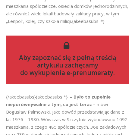
mieszkania spółdzielcze, osiedla domków jednorodzinnych,
ale również wiele lokali budowały zakłady pracy, w tym
„Lenpol”, kolej, czy szkoła milicji.{akeebasubs !*}
Aby zapoznać się z pełną treścią
artykułu zachęcamy
do
wykupienia e-prenumeraty
.
{/akeebasubs}{akeebasubs *}
– Było to zupełnie
nieporównywalne z tym, co jest teraz –
mówi
Bogusław Palmowski, jako dowód przedstawiając dane z
lat 1976 – 1980. Wówczas w Szczytnie wybudowano 1092
mieszkania, z czego 485 spółdzielczych, 368 zakładowych
oraz 239 w domkach jednorodzinnych. Jedną z większych