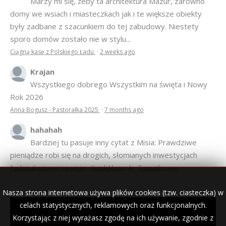
Anonim
Marzy mi się, żeby ta architektura Mazur, zarówno
domy we wsiach i miasteczkach jak i te większe obiekty
były zadbane z szacunkiem do tej zabudowy. Niestety
sporo domów zostało nie w stylu...
Ciągną kasę z Polskiego Ładu
·
2 weeks ago
Krajan
Wszystkiego dobrego Wszystkim na święta i Nowy
Rok 2026
Anna Bogusz - Pastorałka 2025
·
7 months ago
hahahah
Bardziej tu pasuje inny cytat z Misia: Prawdziwe
pieniądze robi się na drogich, słomianych inwestycjach
Podpisali umowę na wieżę - Kurek Mazurski
·
7 months ago
Nasza strona internetowa używa plików cookies (tzw. ciasteczka) w
celach statystycznych, reklamowych oraz funkcjonalnych.
Korzystając z niej wyrażasz zgodę na ich używanie, zgodnie z