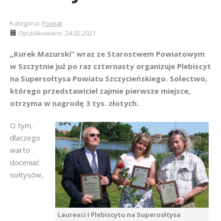
Kategoria:
Powiat
Opublikowano: 24.02.2021
„Kurek Mazurski” wraz ze Starostwem Powiatowym
w Szczytnie już po raz czternasty organizuje Plebiscyt
na Supersołtysa Powiatu Szczycieńskiego. Sołectwo,
którego przedstawiciel zajmie pierwsze miejsce,
otrzyma w nagrodę 3 tys. złotych.
O tym,
dlaczego
warto
doceniać
sołtysów,
Laureaci I Plebiscytu na Superosłtysa