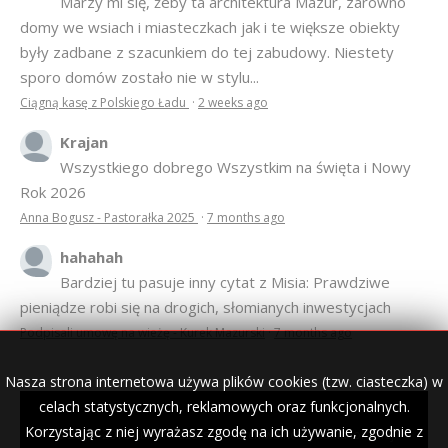
Marzy mi się, żeby ta architektura Mazur, zarówno
domy we wsiach i miasteczkach jak i te większe obiekty
były zadbane z szacunkiem do tej zabudowy. Niestety
sporo domów zostało nie w stylu...
Ciągną kasę z Polskiego Ładu
·
2 weeks ago
Krajan
Wszystkiego dobrego Wszystkim na święta i Nowy
Rok 2026
Anna Bogusz - Pastorałka 2025
·
7 months ago
hahahah
Bardziej tu pasuje inny cytat z Misia: Prawdziwe
pieniądze robi się na drogich, słomianych inwestycjach
Podpisali umowę na wieżę - Kurek Mazurski
·
7 months ago
Nasza strona internetowa używa plików cookies (tzw. ciasteczka) w
celach statystycznych, reklamowych oraz funkcjonalnych.
Korzystając z niej wyrażasz zgodę na ich używanie, zgodnie z
© 2007–2018 Kurek Mazurski — archiwalne wydania lokalnej