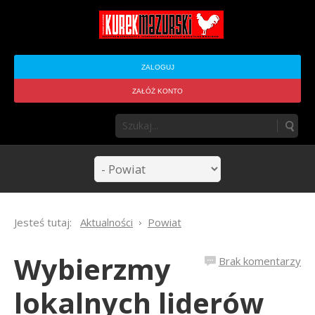
ZALOGUJ
ZAŁÓŻ KONTO
Jesteś tutaj:
Aktualności
Powiat
Wybierzmy
Brak komentarzy
lokalnych liderów