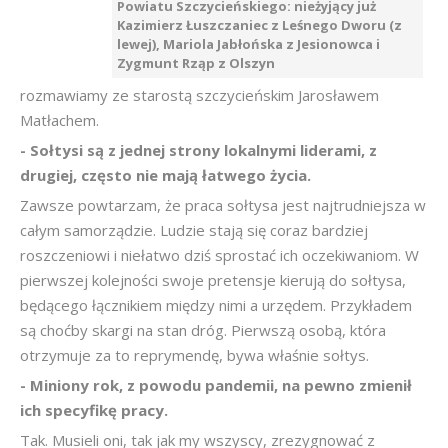
Powiatu Szczycieńskiego: nieżyjący już
Kazimierz Łuszczaniec z Leśnego Dworu (z
lewej), Mariola Jabłońska z Jesionowca i
Zygmunt Rząp z Olszyn
rozmawiamy ze starostą szczycieńskim Jarosławem
Matłachem.
- Sołtysi są z jednej strony lokalnymi liderami, z
drugiej, często nie mają łatwego życia.
Zawsze powtarzam, że praca sołtysa jest najtrudniejsza w
całym samorządzie. Ludzie stają się coraz bardziej
roszczeniowi i niełatwo dziś sprostać ich oczekiwaniom. W
pierwszej kolejności swoje pretensje kierują do sołtysa,
będącego łącznikiem między nimi a urzędem. Przykładem
są choćby skargi na stan dróg. Pierwszą osobą, która
otrzymuje za to reprymendę, bywa właśnie sołtys.
- Miniony rok, z powodu pandemii, na pewno zmienił
ich specyfikę pracy.
Tak. Musieli oni, tak jak my wszyscy, zrezygnować z