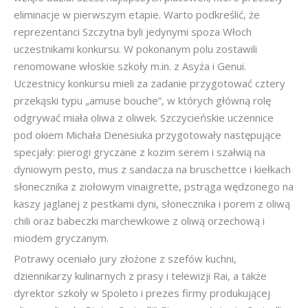
eliminacje w pierwszym etapie. Warto podkreślić, że
reprezentanci Szczytna byli jedynymi spoza Włoch
uczestnikami konkursu. W pokonanym polu zostawili
renomowane włoskie szkoły m.in. z Asyża i Genui.
Uczestnicy konkursu mieli za zadanie przygotować cztery
przekąski typu „amuse bouche”, w których główną rolę
odgrywać miała oliwa z oliwek. Szczycieńskie uczennice
pod okiem Michała Denesiuka przygotowały następujące
specjały: pierogi gryczane z kozim serem i szałwią na
dyniowym pesto, mus z sandacza na bruschettce i kiełkach
słonecznika z ziołowym vinaigrette, pstrąga wędzonego na
kaszy jaglanej z pestkami dyni, słonecznika i porem z oliwą
chili oraz babeczki marchewkowe z oliwą orzechową i
miodem gryczanym.
Potrawy oceniało jury złożone z szefów kuchni,
dziennikarzy kulinarnych z prasy i telewizji Rai, a także
dyrektor szkoły w Spoleto i prezes firmy produkującej