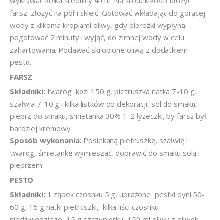
wykrawać kółka średnicy 4 cm. Na środek kółek ułożyć
farsz, złożyć na pół i skleić. Gotować wkładając do gorącej
wody z kilkoma kroplami oliwy, gdy pierożki wypłyną
pogotować 2 minuty i wyjąć, do zimnej wody w celu
zahartowania. Podawać skropione oliwą z dodatkiem
pesto.
FARSZ
Składniki:
twaróg kozi 150 g, pietruszka natka 7-10 g,
szałwia 7-10 g i kilka listków do dekoracji, sól do smaku,
pieprz do smaku, śmietanka 30% 1-2 łyżeczki, by farsz był
bardziej kremowy
Sposób wykonania:
Posiekaną pietruszkę, szałwię i
twaróg, śmietankę wymieszać, doprawić do smaku solą i
pieprzem.
PESTO
Składniki:
1 ząbek czosnku 5 g, uprażone pestki dyni 50-
60 g, 15 g natki pietruszki, kilka liści czosnku
niedźwiedziego, 15 g szczypiorku, 150 ml oliwy z oliwek,