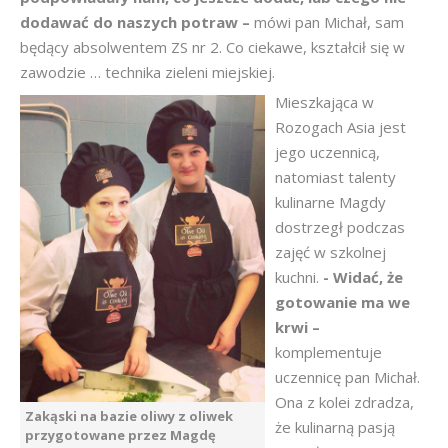
dodawać do naszych potraw –
mówi pan Michał, sam
będący absolwentem ZS nr 2. Co ciekawe, kształcił się w
zawodzie … technika zieleni miejskiej.
Mieszkająca w
Rozogach Asia jest
jego uczennicą,
natomiast talenty
kulinarne Magdy
dostrzegł podczas
zajęć w szkolnej
kuchni.
- Widać, że
gotowanie ma we
krwi –
komplementuje
uczennicę pan Michał.
Ona z kolei zdradza,
Zakąski na bazie oliwy z oliwek
że kulinarną pasją
przygotowane przez Magdę