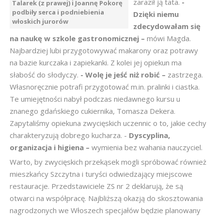
zaraził ją tata.
-
Talarek (z prawej) i Joannę Pokorę
podbiły serca i podniebienia
Dzięki niemu
włoskich jurorów
zdecydowałam się
na naukę w szkole gastronomicznej –
mówi Magda.
Najbardziej lubi przygotowywać makarony oraz potrawy
na bazie kurczaka i zapiekanki. Z kolei jej opiekun ma
słabość do słodyczy.
- Wolę je jeść niż robić –
zastrzega.
Własnoręcznie potrafi przygotować m.in. pralinki i ciastka.
Te umiejętności nabył podczas niedawnego kursu u
znanego gdańskiego cukiernika, Tomasza Dekera.
Zapytaliśmy opiekuna zwycięskich uczennic o to, jakie cechy
charakteryzują dobrego kucharza. -
Dyscyplina,
organizacja i higiena –
wymienia bez wahania nauczyciel.
Warto, by zwycięskich przekąsek mogli spróbować również
mieszkańcy Szczytna i turyści odwiedzający miejscowe
restauracje. Przedstawiciele ZS nr 2 deklarują, że są
otwarci na współpracę. Najbliższą okazją do skosztowania
nagrodzonych we Włoszech specjałów będzie planowany