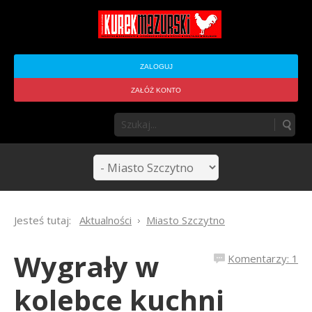
ZALOGUJ
ZAŁÓŻ KONTO
Jesteś tutaj:
Aktualności
Miasto Szczytno
Wygrały w
Komentarzy: 1
kolebce kuchni