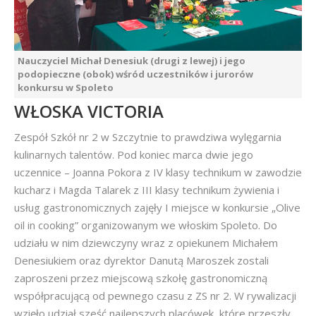
Nauczyciel Michał Denesiuk (drugi z lewej) i jego
podopieczne (obok) wśród uczestników i jurorów
konkursu w Spoleto
WŁOSKA VICTORIA
Zespół Szkół nr 2 w Szczytnie to prawdziwa wylęgarnia
kulinarnych talentów. Pod koniec marca dwie jego
uczennice – Joanna Pokora z IV klasy technikum w zawodzie
kucharz i Magda Talarek z III klasy technikum żywienia i
usług gastronomicznych zajęły I miejsce w konkursie „Olive
oil in cooking” organizowanym we włoskim Spoleto. Do
udziału w nim dziewczyny wraz z opiekunem Michałem
Denesiukiem oraz dyrektor Danutą Maroszek zostali
zaproszeni przez miejscową szkołę gastronomiczną
współpracującą od pewnego czasu z ZS nr 2. W rywalizacji
wzięło udział sześć najlepszych placówek, które przeszły