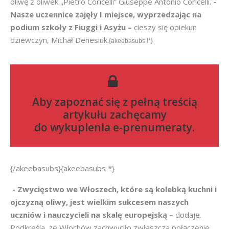
oliwę z oliwek „Pietro Coricelli” Giuseppe Antonio Coricelli.
-
Nasze uczennice zajęły I miejsce, wyprzedzając na
podium szkoły z Fiuggi i Asyżu –
cieszy się opiekun
dziewczyn, Michał Denesiuk.
{akeebasubs !*}
Aby zapoznać się z pełną treścią
artykułu zachęcamy
do
wykupienia e-prenumeraty
.
{/akeebasubs}{akeebasubs *}
- Zwycięstwo we Włoszech, które są kolebką kuchni i
ojczyzną oliwy, jest wielkim sukcesem naszych
uczniów i nauczycieli na skalę europejską –
dodaje.
Podkreśla, że Włochów zachwyciło zwłaszcza połączenie