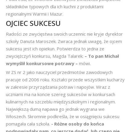
składników typowych dla ich kuchni z produktami
regionalnymi Warmii i Mazur.
OJCIEC SUKCESU
Radości ze zwycięstwa swoich uczennic nie kryje dyrektor
szkoły Danuta Maroszek. Zwraca jednak uwagę, że ojcem
sukcesu jest ich opiekun. Potwierdza to jedna ze
zwyciężczyń konkursu, Magda Talarek:
– To pan Michał
wymyślił konkursowe potrawy –
mówi.
W ZS nr 2 jako nauczyciel przedmiotów zawodowych
pracuje od 2006 roku. Kształci przede wszystkim kucharzy
w zakresie przyrządzania potraw i napojów. Wraz z
uczniami ma na koncie szereg sukcesów w konkursach
kulinarnych na szczeblu międzyszkolnym i regionalnym.
Największą dumą napawa go jednak wygrana we
Włoszech. Skromnie podkreśla, że w osiągnięciu sukcesu
pomagała cała szkoła.
- Różne osoby do końca
podpowiadały nam, co jeszcze dodać, lub czego nie