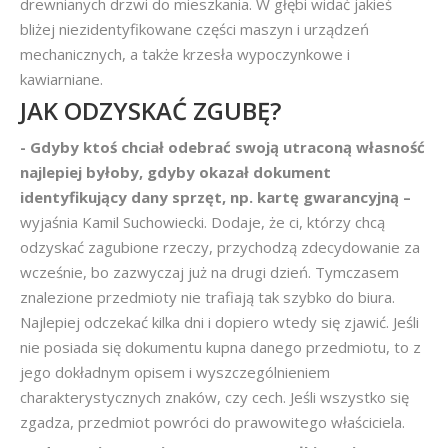
drewnianych drzwi do mieszkania. W głębi widać jakieś
bliżej niezidentyfikowane części maszyn i urządzeń
mechanicznych, a także krzesła wypoczynkowe i
kawiarniane.
JAK ODZYSKAĆ ZGUBĘ?
- Gdyby ktoś chciał odebrać swoją utraconą własność
najlepiej byłoby, gdyby okazał dokument
identyfikujący dany sprzęt, np. kartę gwarancyjną –
wyjaśnia Kamil Suchowiecki. Dodaje, że ci, którzy chcą
odzyskać zagubione rzeczy, przychodzą zdecydowanie za
wcześnie, bo zazwyczaj już na drugi dzień. Tymczasem
znalezione przedmioty nie trafiają tak szybko do biura.
Najlepiej odczekać kilka dni i dopiero wtedy się zjawić. Jeśli
nie posiada się dokumentu kupna danego przedmiotu, to z
jego dokładnym opisem i wyszczególnieniem
charakterystycznych znaków, czy cech. Jeśli wszystko się
zgadza, przedmiot powróci do prawowitego właściciela.