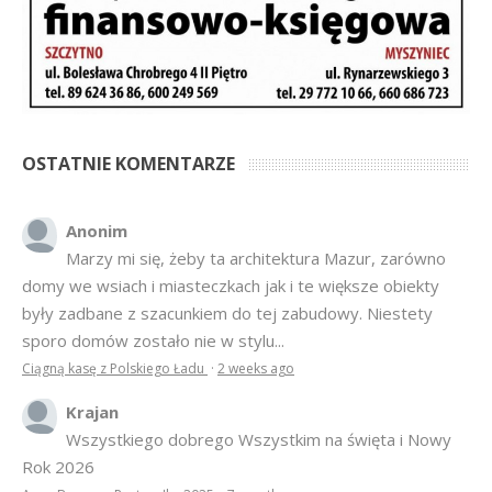
OSTATNIE KOMENTARZE
Anonim
Marzy mi się, żeby ta architektura Mazur, zarówno
domy we wsiach i miasteczkach jak i te większe obiekty
były zadbane z szacunkiem do tej zabudowy. Niestety
sporo domów zostało nie w stylu...
Ciągną kasę z Polskiego Ładu
·
2 weeks ago
Krajan
Wszystkiego dobrego Wszystkim na święta i Nowy
Rok 2026