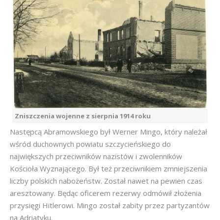
Zniszczenia wojenne z sierpnia 1914 roku
Następcą Abramowskiego był Werner Mingo, który należał
wśród duchownych powiatu szczycieńskiego do
największych przeciwników nazistów i zwolenników
Kościoła Wyznającego. Był też przeciwnikiem zmniejszenia
liczby polskich nabożeństw. Został nawet na pewien czas
aresztowany. Będąc oficerem rezerwy odmówił złożenia
przysięgi Hitlerowi. Mingo został zabity przez partyzantów
na Adriatyku.