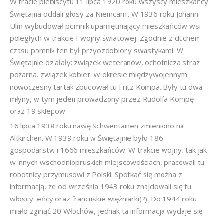
W tracie plebiscytu 11 lipca 1920 roku wszyscy mieszkańcy
Świętajna oddali głosy za Niemcami. W 1936 roku Johann
Ulm wybudował pomnik upamiętniający mieszkańców wsi
poległych w trakcie I wojny światowej. Zgodnie z duchem
czasu pomnik ten był przyozdobiony swastykami. W
Świętajnie działały: związek weteranów, ochotnicza straż
pożarna, związek kobiet. W okresie międzywojennym
nowoczesny tartak zbudował tu Fritz Kompa. Były tu dwa
młyny, w tym jeden prowadzony przez Rudolfa Kompę
oraz 19 sklepów.
16 lipca 1938 roku nawę Schwentainen zmieniono na
Altkirchen. W 1939 roku w Świętajnie było 186
gospodarstw i 1666 mieszkańców. W trakcie wojny, tak jak
w innych wschodniopruskich miejscowościach, pracowali tu
robotnicy przymusowi z Polski. Spotkać się można z
informacją, że od września 1943 roku znajdowali się tu
włoscy jeńcy oraz francuskie więźniarki(?). Do 1944 roku
miało zginąć 20 Włochów, jednak ta informacja wydaje się