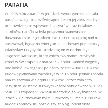
PARAFIA
W 1908 roku z parafii w Jerutkach wyodrębniona została
parafia ewangelicka w Świętajnie. Celem jej założenia było
przeciwdziałanie wpływom baptystów oraz Polaków i
katolików. Parafia ta była połączona stanowiskiem
duszpasterskim z Jerutkami. Od 1909 roku opiekę nad nią
sprawował, będąc na emeryturze, duchowny pomocniczy
Władysław Przybylski. Urodził się on w Bochni i był
księdzem katolickim, który zmienił wyznanie. Przybylski
zmarł w Świętajnie 12 marca 1920 roku. Kamień węgielny
pod kościół ewangelicki położony został w lipcu 1914 roku.
Budowę planowano zakończyć w 1915 roku, jednak została
ona zniszczona w sierpniu 1914 roku przez żołnierzy
rosyjskich. W stanie surowym kościół odbudowano w 1923
roku. 11 listopada 1924 roku uroczyście go wyświęcono. W
latach 20. duchownym był tu urodzony 15 maja 1900 roku
Rudolf Abramowski, późniejszy teolog i orientalista.