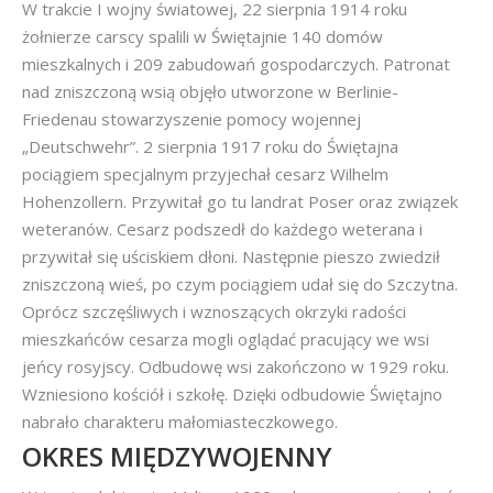
W trakcie I wojny światowej, 22 sierpnia 1914 roku
żołnierze carscy spalili w Świętajnie 140 domów
mieszkalnych i 209 zabudowań gospodarczych. Patronat
nad zniszczoną wsią objęło utworzone w Berlinie-
Friedenau stowarzyszenie pomocy wojennej
„Deutschwehr”. 2 sierpnia 1917 roku do Świętajna
pociągiem specjalnym przyjechał cesarz Wilhelm
Hohenzollern. Przywitał go tu landrat Poser oraz związek
weteranów. Cesarz podszedł do każdego weterana i
przywitał się uściskiem dłoni. Następnie pieszo zwiedził
zniszczoną wieś, po czym pociągiem udał się do Szczytna.
Oprócz szczęśliwych i wznoszących okrzyki radości
mieszkańców cesarza mogli oglądać pracujący we wsi
jeńcy rosyjscy. Odbudowę wsi zakończono w 1929 roku.
Wzniesiono kościół i szkołę. Dzięki odbudowie Świętajno
nabrało charakteru małomiasteczkowego.
OKRES MIĘDZYWOJENNY