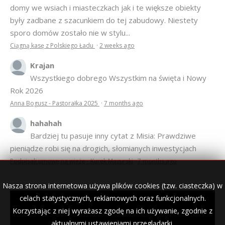
domy we wsiach i miasteczkach jak i te większe obiekty
były zadbane z szacunkiem do tej zabudowy. Niestety
sporo domów zostało nie w stylu...
Ciągną kasę z Polskiego Ładu
·
2 weeks ago
Krajan
Wszystkiego dobrego Wszystkim na święta i Nowy
Rok 2026
Anna Bogusz - Pastorałka 2025
·
7 months ago
hahahah
Bardziej tu pasuje inny cytat z Misia: Prawdziwe
pieniądze robi się na drogich, słomianych inwestycjach
Podpisali umowę na wieżę - Kurek Mazurski
·
7 months ago
Nasza strona internetowa używa plików cookies (tzw. ciasteczka) w
celach statystycznych, reklamowych oraz funkcjonalnych.
Korzystając z niej wyrażasz zgodę na ich używanie, zgodnie z
© 2007–2018 Kurek Mazurski — archiwalne wydania lokalnej
gazety.
aktualnymi ustawieniami przeglądarki.