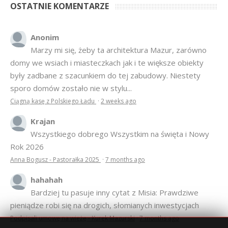
OSTATNIE KOMENTARZE
Anonim
Marzy mi się, żeby ta architektura Mazur, zarówno
domy we wsiach i miasteczkach jak i te większe obiekty
były zadbane z szacunkiem do tej zabudowy. Niestety
sporo domów zostało nie w stylu...
Ciągną kasę z Polskiego Ładu
·
2 weeks ago
Krajan
Wszystkiego dobrego Wszystkim na święta i Nowy
Rok 2026
Anna Bogusz - Pastorałka 2025
·
7 months ago
hahahah
Bardziej tu pasuje inny cytat z Misia: Prawdziwe
pieniądze robi się na drogich, słomianych inwestycjach
Podpisali umowę na wieżę - Kurek Mazurski
·
7 months ago