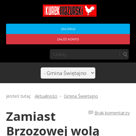
ZALOGUJ
ZAŁÓŻ KONTO
Jesteś tutaj:
Aktualności
Gmina Świętajno
Zamiast
Brak komentarzy
Brzozowej wolą