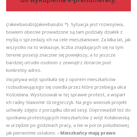
{/akeebasubs}{akeebasubs *} Sytuacja jest rozwojowa,
bowiem obecnie prowadzone są tam podziały działek z
myślą o sprzedaży ich na cele mieszkaniowe. Za kilka lat, jak
wszystko na to wskazuje, liczba znajdujących się na tym
terenie posesji znacznie się powiększy, a to jeszcze
bardziej utrudni osobom z zewnątrz dotarcie pod
konkretny adres.
Inicjatywa wójt spotkała się z oporem mieszkańców
rozbudowującego się osiedla przez które przebiega ulica
Kościelana. Wystosowali w tej sprawie protest, a wsparł
ich radny Sławomir Grzegorczyk. Na jego wniosek projekt
uchwały zdjęto z porządku obrad sesji. Doprowadził też do
spotkania protestujących mieszkańców z wójt Kołakowską
w urzędzie po godzinach pracy, a nie w porze południowej
jak pierwotnie ustalono.
- Mieszkańcy mają prawo