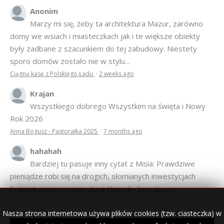
Anonim
Marzy mi się, żeby ta architektura Mazur, zarówno
domy we wsiach i miasteczkach jak i te większe obiekty
były zadbane z szacunkiem do tej zabudowy. Niestety
sporo domów zostało nie w stylu...
Ciągną kasę z Polskiego Ładu
·
2 weeks ago
Krajan
Wszystkiego dobrego Wszystkim na święta i Nowy
Rok 2026
Anna Bogusz - Pastorałka 2025
·
7 months ago
hahahah
Bardziej tu pasuje inny cytat z Misia: Prawdziwe
pieniądze robi się na drogich, słomianych inwestycjach
Podpisali umowę na wieżę - Kurek Mazurski
·
7 months ago
Nasza strona internetowa używa plików cookies (tzw. ciasteczka) w