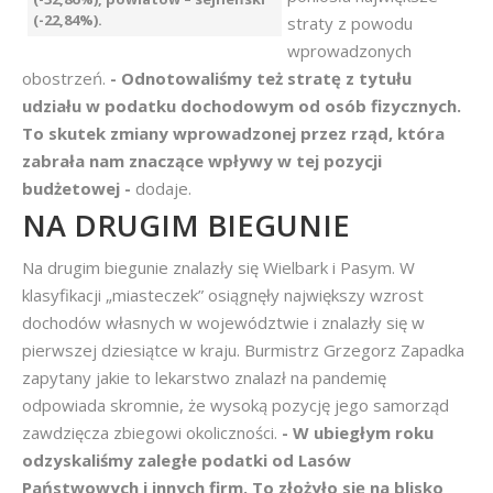
(-22,84%).
straty z powodu
wprowadzonych
obostrzeń.
- Odnotowaliśmy też stratę z tytułu
udziału w podatku dochodowym od osób fizycznych.
To skutek zmiany wprowadzonej przez rząd, która
zabrała nam znaczące wpływy w tej pozycji
budżetowej -
dodaje.
NA DRUGIM BIEGUNIE
Na drugim biegunie znalazły się Wielbark i Pasym. W
klasyfikacji „miasteczek” osiągnęły największy wzrost
dochodów własnych w województwie i znalazły się w
pierwszej dziesiątce w kraju. Burmistrz Grzegorz Zapadka
zapytany jakie to lekarstwo znalazł na pandemię
odpowiada skromnie, że wysoką pozycję jego samorząd
zawdzięcza zbiegowi okoliczności.
- W ubiegłym roku
odzyskaliśmy zaległe podatki od Lasów
Państwowych i innych firm. To złożyło się na blisko