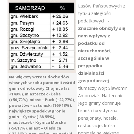
Lasów Państwowych z
tytułu zaległości
podatkowych.
-
Znacznie obniżyły się
nam wpływy z
podatku od
nieruchomości,
szczególnie w
przypadku
działalności
Największy wzrost dochodów
gospodarczej –
własnych w roku pandemii wśród
tłumaczy wójt Sławomir
gmin odnotowały Chojnice (aż
+149%), miasteczek - Łeba
Ambroziak. Na terenie
(+50,70%), miast – Puck (+22,77%),
jego gminy dominuje
powiatów – sztumski (169,13%);
branża turystyczna -
największy spadek w gronie
gmin – Cyców (-38,55%),
pensjonaty, hotele,
miasteczek - Krynica Morska
restauracje, która
(-54,17%), miast – Oleśnica
poniosła największe
(-32,86%), powiatów – sejneński