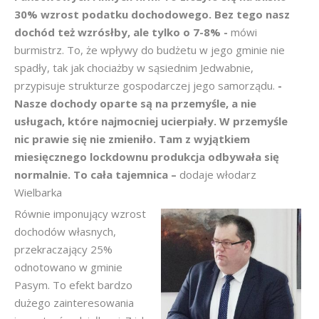
30% wzrost podatku dochodowego. Bez tego nasz
dochód też wzrósłby, ale tylko o 7-8% -
mówi
burmistrz. To, że wpływy do budżetu w jego gminie nie
spadły, tak jak chociażby w sąsiednim Jedwabnie,
przypisuje strukturze gospodarczej jego samorządu.
-
Nasze dochody oparte są na przemyśle, a nie
usługach, które najmocniej ucierpiały. W przemyśle
nic prawie się nie zmieniło. Tam z wyjątkiem
miesięcznego lockdownu produkcja odbywała się
normalnie. To cała tajemnica –
dodaje włodarz
Wielbarka
Równie imponujący wzrost
dochodów własnych,
przekraczający 25%
odnotowano w gminie
Pasym. To efekt bardzo
dużego zainteresowania