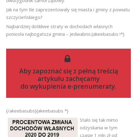
dwutygodnik samorządowy.
Jak na tym tle zaprezentowały się miasta i gminy z powiatu
szczycieńskiego?
Najbardziej dotkliwe straty w dochodach własnych
poniosła najbogatsza gmina – Jedwabno.{akeebasubs !*}
Aby zapoznać się z pełną treścią
artykułu zachęcamy
do
wykupienia e-prenumeraty
.
{/akeebasubs}{akeebasubs *}
Stało się tak mimo
odzyskania w tym
czasie 1 mln zł od