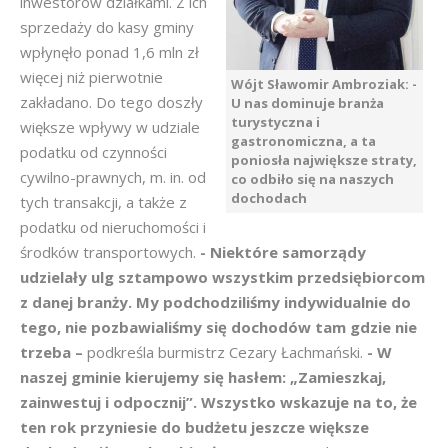
inwestorów działkami. Z ich
sprzedaży do kasy gminy
wpłynęło ponad 1,6 mln zł
więcej niż pierwotnie
Wójt Sławomir Ambroziak: -
zakładano. Do tego doszły
U nas dominuje branża
turystyczna i
większe wpływy w udziale
gastronomiczna, a ta
podatku od czynności
poniosła największe straty,
cywilno-prawnych, m. in. od
co odbiło się na naszych
dochodach
tych transakcji, a także z
podatku od nieruchomości i
środków transportowych.
- Niektóre samorządy
udzielały ulg sztampowo wszystkim przedsiębiorcom
z danej branży. My podchodziliśmy indywidualnie do
tego, nie pozbawialiśmy się dochodów tam gdzie nie
trzeba –
podkreśla burmistrz Cezary Łachmański.
- W
naszej gminie kierujemy się hasłem: „Zamieszkaj,
zainwestuj i odpocznij”. Wszystko wskazuje na to, że
ten rok przyniesie do budżetu jeszcze większe