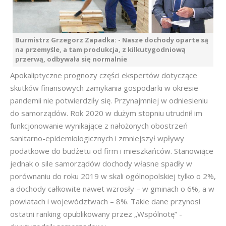
Burmistrz Grzegorz Zapadka: - Nasze dochody oparte są
na przemyśle, a tam produkcja, z kilkutygodniową
przerwą, odbywała się normalnie
Apokaliptyczne prognozy części ekspertów dotyczące
skutków finansowych zamykania gospodarki w okresie
pandemii nie potwierdziły się. Przynajmniej w odniesieniu
do samorządów. Rok 2020 w dużym stopniu utrudnił im
funkcjonowanie wynikające z nałożonych obostrzeń
sanitarno-epidemiologicznych i zmniejszył wpływy
podatkowe do budżetu od firm i mieszkańców. Stanowiące
jednak o sile samorządów dochody własne spadły w
porównaniu do roku 2019 w skali ogólnopolskiej tylko o 2%,
a dochody całkowite nawet wzrosły – w gminach o 6%, a w
powiatach i województwach – 8%. Takie dane przynosi
ostatni ranking opublikowany przez „Wspólnotę” -