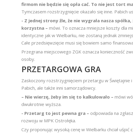
firmom nie będzie się opła
cać. To nie jest tort 
Tymczasem rozstrzygnięcie okazało się inne. Pabich 
- Z jednej strony źle, że nie wygrała nasza spółka,
korzystna –
mówi. To oznacza mniejsze koszty dla m
identyczne jak w Wielbarku, nie zostaną jednak zmniej
Całe przedsięwzięcie musi się bowiem samo finansowa
Przegrana miejscowego ZGK oznacza konieczność zwolni
osoby.
PRZETARGOWA GRA
Zaskoczony rozstrzygnięciem przetargu w Świętajnie i b
Pabich, ale także inni samorządowcy.
– Nie wierzę, żeby im się to
kalkulowało –
mówi wój
dwukrotnie wyższa.
- Przetarg to jest pewna gra –
odpowiada na zgłasza
rozwoju w MPK Ostrołęka.
Czy proponując wysoką cenę w Wielbarku chciał uśpić 