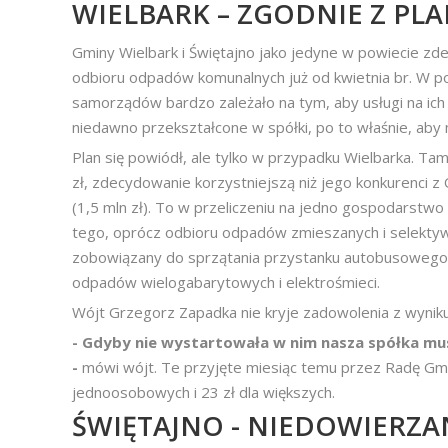
WIELBARK – ZGODNIE Z PL
Gminy Wielbark i Świętajno jako jedyne w powiecie 
odbioru odpadów komunalnych już od kwietnia br. W p
samorządów bardzo zależało na tym, aby usługi na ich
niedawno przekształcone w spółki, po to właśnie, aby
Plan się powiódł, ale tylko w przypadku Wielbarka. Ta
zł, zdecydowanie korzystniejszą niż jego konkurenci z Ol
(1,5 mln zł). To w przeliczeniu na jedno gospodarstw
tego, oprócz odbioru odpadów zmieszanych i selekty
zobowiązany do sprzątania przystanku autobusowego, o
odpadów wielogabarytowych i elektrośmieci.
Wójt Grzegorz Zapadka nie kryje zadowolenia z wyniku
- Gdyby nie wystartowała w nim nasza spółka mu
-
mówi wójt. Te przyjęte miesiąc temu przez Radę Gm
jednoosobowych i 23 zł dla większych.
ŚWIĘTAJNO - NIEDOWIERZA