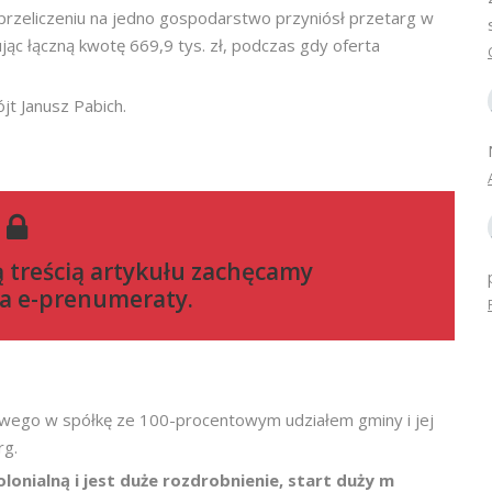
 przeliczeniu na jedno gospodarstwo przyniósł przetarg w
jąc łączną kwotę 669,9 tys. zł, podczas gdy oferta
jt Janusz Pabich.
ą treścią artykułu zachęcamy
a e-prenumeraty
.
owego w spółkę ze 100-procentowym udziałem gminy i jej
rg.
onialną i jest duże rozdrobnienie, start duży
m