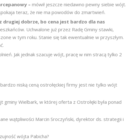
marcepanowy –
mówił jeszcze niedawno pewny siebie wójt.
uspokaja teraz, że nie ma powodów do zmartwień.
 z drugiej dobrze, bo cena jest bardzo dla nas
ieszkańców. Uchwalone już przez Radę Gminy stawki,
szone w tym roku. Stanie się tak ewentualnie w przyszłym.
ć.
eń. Jak jednak szacuje wójt, pracę w nim stracą tylko 2
ardzo niską ceną ostrołęckiej firmy jest nie tylko wójt
t gminy Wielbark, w której oferta z Ostrołęki była ponad
ne wątpliwości Marcin Sroczyński, dyrektor ds. strategii i
czujność wójta Pabicha?