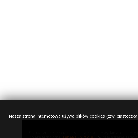
Nasza strona internetowa używa plików cookies (tzw. ciasteczka
© 2007–2018 Kurek Mazurski — archiwalne wydania lokalnej ga
Opieka techniczna:
Konekt Sp. z o.o.
- kasy fiskalne, termi