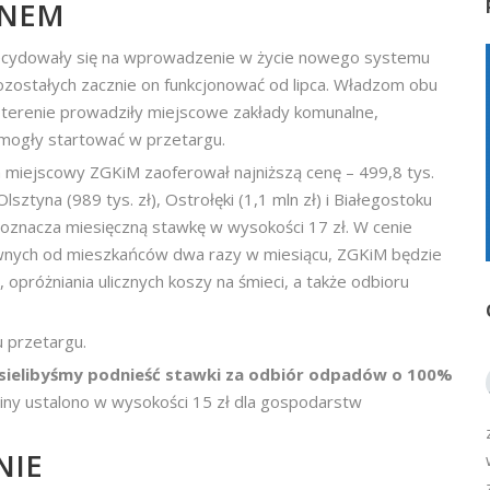
ANEM
zdecydowały się na wprowadzenie w życie nowego systemu
ozostałych zacznie on funkcjonować od lipca. Władzom obu
 terenie prowadziły miejscowe zakłady komunalne,
 mogły startować w przetargu.
m miejscowy ZGKiM zaoferował najniższą cenę – 499,8 tys.
sztyna (989 tys. zł), Ostrołęki (1,1 mln zł) i Białegostoku
o oznacza miesięczną stawkę w wysokości 17 zł. W cenie
wnych od mieszkańców dwa razy w miesiącu, ZGKiM będzie
próżniania ulicznych koszy na śmieci, a także odbioru
 przetargu.
sielibyśmy podnieść stawki za odbiór odpadów o 100%
iny ustalono w wysokości 15 zł dla gospodarstw
NIE