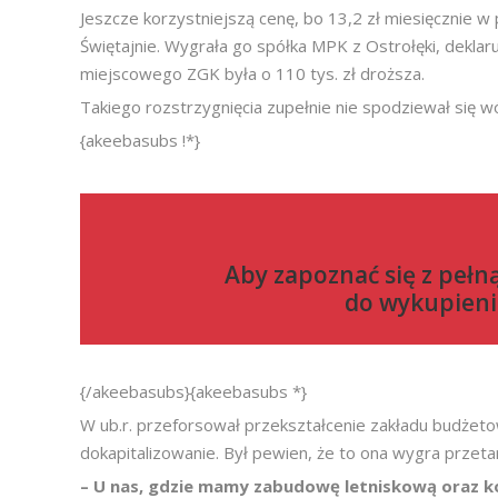
Jeszcze korzystniejszą cenę, bo 13,2 zł miesięcznie w
Świętajnie. Wygrała go spółka MPK z Ostrołęki, deklaru
miejscowego ZGK była o 110 tys. zł droższa.
Takiego rozstrzygnięcia zupełnie nie spodziewał się wó
{akeebasubs !*}
Aby zapoznać się z pełn
do
wykupieni
{/akeebasubs}{akeebasubs *}
W ub.r. przeforsował przekształcenie zakładu budżet
dokapitalizowanie. Był pewien, że to ona wygra przeta
– U nas, gdzie mamy zabudowę letniskową oraz kol