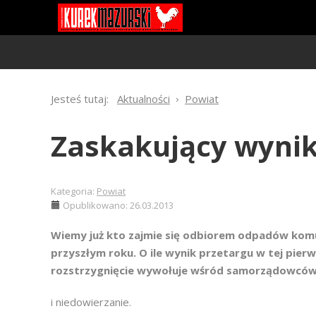
Jesteś tutaj:
Aktualności
Powiat
Zaskakujący wynik
Kategoria:
Powiat
Opublikowano: 26.03.2013
Wiemy już kto zajmie się odbiorem odpadów komun
przyszłym roku. O ile wynik przetargu w tej pierw
rozstrzygnięcie wywołuje wśród samorządowców
i niedowierzanie.