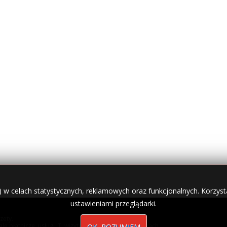
) w celach statystycznych, reklamowych oraz funkcjonalnych. Korzysta
ustawieniami przeglądarki.
zety.
nale płatnicze, usługi IT, wizytówki w lokalnych domenach
OK, ROZUMIEM