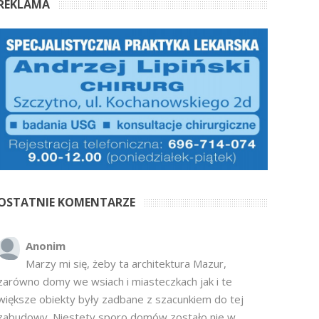
REKLAMA
OSTATNIE KOMENTARZE
Anonim
Marzy mi się, żeby ta architektura Mazur,
zarówno domy we wsiach i miasteczkach jak i te
większe obiekty były zadbane z szacunkiem do tej
zabudowy. Niestety sporo domów zostało nie w