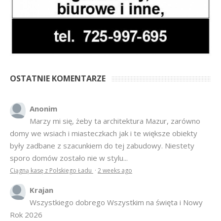
OSTATNIE KOMENTARZE
Anonim
Marzy mi się, żeby ta architektura Mazur, zarówno
domy we wsiach i miasteczkach jak i te większe obiekty
były zadbane z szacunkiem do tej zabudowy. Niestety
sporo domów zostało nie w stylu...
Ciągną kasę z Polskiego Ładu
·
2 weeks ago
Krajan
Wszystkiego dobrego Wszystkim na święta i Nowy
Rok 2026