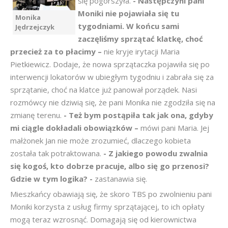
się pogorszyła.
- Następczyni pani
Moniki nie pojawiała się tu
Monika
tygodniami. W końcu sami
Jędrzejczyk
zaczęliśmy sprzątać klatkę, choć
przecież za to płacimy –
nie kryje irytacji Maria
Pietkiewicz. Dodaje, że nowa sprzątaczka pojawiła się po
interwencji lokatorów w ubiegłym tygodniu i zabrała się za
sprzątanie, choć na klatce już panował porządek. Nasi
rozmówcy nie dziwią się, że pani Monika nie zgodziła się na
zmianę terenu.
- Też bym postąpiła tak jak ona, gdyby
mi ciągle dokładali obowiązków –
mówi pani Maria. Jej
małżonek Jan nie może zrozumieć, dlaczego kobieta
została tak potraktowana.
- Z jakiego powodu zwalnia
się kogoś, kto dobrze pracuje, albo się go przenosi?
Gdzie w tym logika? -
zastanawia się.
Mieszkańcy obawiają się, że skoro TBS po zwolnieniu pani
Moniki korzysta z usług firmy sprzątającej, to ich opłaty
mogą teraz wzrosnąć. Domagają się od kierownictwa