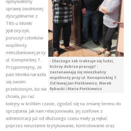
opisywaliśmy
sprawę zwolnionej
dyscyplinarnie z
TBS-u Moniki
Jędrzejczyk,
poruszył członków
wspólnoty
mieszkaniowej przy
ul. Konopnickiej 7.
- Dlaczego tak traktuje się ludzi,
którzy dobrze pracują? -
Przypomnijmy, że
zastanawiają się mieszkańcy
pani Monika naraziła
wspólnoty przy ul. Konopnickiej 7.
się swoim
Od lewej Jan Pietkiewicz, Marek
przełożonym, bo nie
Rybacki i Maria Pietkiewicz
chciała, po raz
kolejny w krótkim czasie, zgodzić się na zmianę terenu do
sprzątania. Jak nam relacjonowała, jej szefowe z
administracji już od dłuższego czasu miały ją nękać
poprzez nieustanne krytykowanie, kontrolowanie oraz