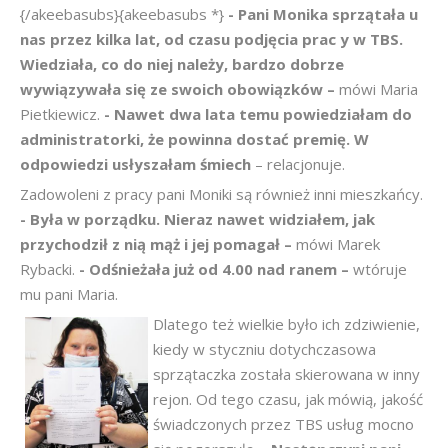
{/akeebasubs}{akeebasubs *}
- Pani Monika sprzątała u
nas przez kilka lat, od czasu podjęcia prac
y w TBS.
Wiedziała, co do niej należy, bardzo dobrze
wywiązywała się ze swoich obowiązków –
mówi Maria
Pietkiewicz.
- Nawet dwa lata temu powiedziałam do
administratorki, że powinna dostać premię. W
odpowiedzi usłyszałam śmiech
– relacjonuje.
Zadowoleni z pracy pani Moniki są również inni mieszkańcy.
- Była w porządku. Nieraz nawet widziałem, jak
przychodził z nią mąż i jej pomagał –
mówi Marek
Rybacki.
- Odśnieżała już od 4.00 nad ranem –
wtóruje
mu pani Maria.
Dlatego też wielkie było ich zdziwienie,
kiedy w styczniu dotychczasowa
sprzątaczka została skierowana w inny
rejon. Od tego czasu, jak mówią, jakość
świadczonych przez TBS usług mocno