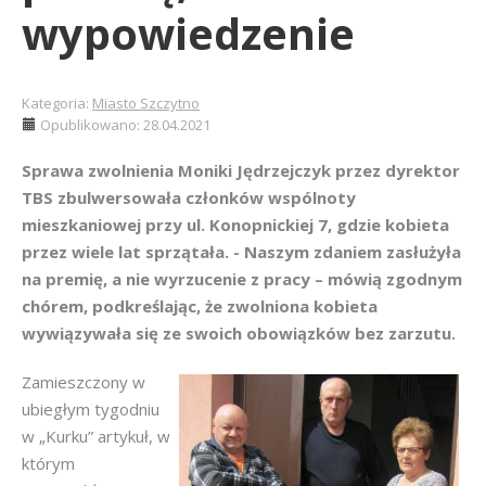
wypowiedzenie
Kategoria:
Miasto Szczytno
Opublikowano: 28.04.2021
Sprawa zwolnienia Moniki Jędrzejczyk przez dyrektor
TBS zbulwersowała członków wspólnoty
mieszkaniowej przy ul. Konopnickiej 7, gdzie kobieta
przez wiele lat sprzątała. - Naszym zdaniem zasłużyła
na premię, a nie wyrzucenie z pracy – mówią zgodnym
chórem, podkreślając, że zwolniona kobieta
wywiązywała się ze swoich obowiązków bez zarzutu.
Zamieszczony w
ubiegłym tygodniu
w „Kurku” artykuł, w
którym