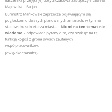
naczelnika przejęła jej dotychczasowa zastępczyni Lilianna
Majewska – Farjan.
Burmistrz Mańkowski zaprzecza pojawiającym się
pogłoskom o dalszych planowanych zmianach, w tym na
stanowisku sekretarza miasta.
- Nic mi na ten temat nie
wiadomo –
odpowiada pytany o to, czy szykuje na tę
funkcję kogoś z grona swoich zaufanych
współpracowników.
(ew){/akeebasubs}