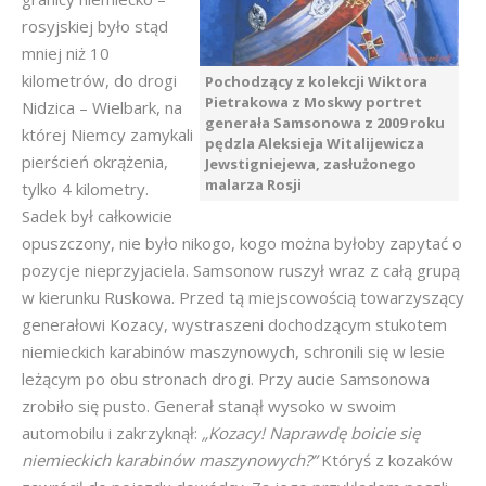
rosyjskiej było stąd
mniej niż 10
kilometrów, do drogi
Pochodzący z kolekcji Wiktora
Pietrakowa z Moskwy portret
Nidzica – Wielbark, na
generała Samsonowa z 2009 roku
której Niemcy zamykali
pędzla Aleksieja Witalijewicza
pierścień okrążenia,
Jewstigniejewa, zasłużonego
malarza Rosji
tylko 4 kilometry.
Sadek był całkowicie
opuszczony, nie było nikogo, kogo można byłoby zapytać o
pozycje nieprzyjaciela. Samsonow ruszył wraz z całą grupą
w kierunku Ruskowa. Przed tą miejscowością towarzyszący
generałowi Kozacy, wystraszeni dochodzącym stukotem
niemieckich karabinów maszynowych, schronili się w lesie
leżącym po obu stronach drogi. Przy aucie Samsonowa
zrobiło się pusto. Generał stanął wysoko w swoim
automobilu i zakrzyknął:
„Kozacy! Naprawdę boicie się
niemieckich karabinów maszynowych?”
Któryś z kozaków