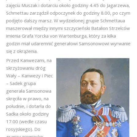
zajęciu Muszak i dotarciu około godziny 4.45 do Jagarzewa,
Schmettau zarządził odpoczynek do godziny 8.00, po czym
podjęto dalszy marsz. W wydzielonej grupie Schmettaua
maszerował między innymi szczycieński Batalion Strzelców
imienia Grafa Yorcka von Wartenburga, który za kilka
godzin miał udaremnić generałowi Samsonowowi wyrwanie
się z okrążenia.
Przed Kanwezami, na
skrzyżowaniu dróg
Wały – Kanwezy i Piec
– Sadek grupa
generała Samsonowa
skręciła w prawo, na
południe, i dotarła do
Sadka około godziny
17.00 (wedle czasu
rosyjskiego). Do
granicy niemiecko –