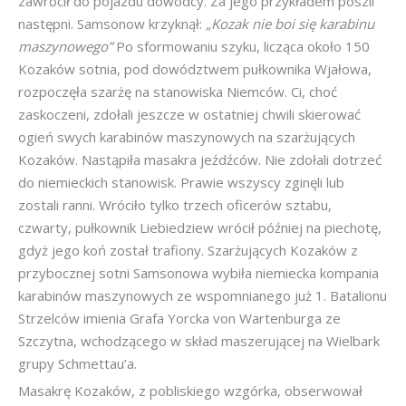
zawrócił do pojazdu dowódcy. Za jego przykładem poszli
następni. Samsonow krzyknął:
„Kozak nie boi się karabinu
maszynowego”
Po sformowaniu szyku, licząca około 150
Kozaków sotnia, pod dowództwem pułkownika Wjałowa,
rozpoczęła szarżę na stanowiska Niemców. Ci, choć
zaskoczeni, zdołali jeszcze w ostatniej chwili skierować
ogień swych karabinów maszynowych na szarżujących
Kozaków. Nastąpiła masakra jeźdźców. Nie zdołali dotrzeć
do niemieckich stanowisk. Prawie wszyscy zginęli lub
zostali ranni. Wróciło tylko trzech oficerów sztabu,
czwarty, pułkownik Liebiedziew wrócił później na piechotę,
gdyż jego koń został trafiony. Szarżujących Kozaków z
przybocznej sotni Samsonowa wybiła niemiecka kompania
karabinów maszynowych ze wspomnianego już 1. Batalionu
Strzelców imienia Grafa Yorcka von Wartenburga ze
Szczytna, wchodzącego w skład maszerującej na Wielbark
grupy Schmettau’a.
Masakrę Kozaków, z pobliskiego wzgórka, obserwował