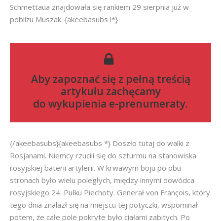
Schmettaua znajdowała się rankiem 29 sierpnia już w
pobliżu Muszak. {akeebasubs !*}
Aby zapoznać się z pełną treścią
artykułu zachęcamy
do
wykupienia e-prenumeraty
.
{/akeebasubs}{akeebasubs *} Doszło tutaj do walki z
Rosjanami. Niemcy rzucili się do szturmu na stanowiska
rosyjskiej baterii artylerii. W krwawym boju po obu
stronach było wielu poległych, między innymi dowódca
rosyjskiego 24. Pułku Piechoty. Generał von François, który
tego dnia znalazł się na miejscu tej potyczki, wspominał
potem, że całe pole pokryte było ciałami zabitych. Po