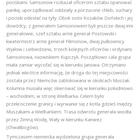
pociskami. Samsonow rozkazał oficerom sztabu opanować
panikę, uporządkować oddziały a porzucone chleb, suchary
i pociski odesłać na tyły. Obok sotni Kozaków Dońskich i jej
dowódcy, z generałem Samsonowem byli jeszcze dwaj inni
generałowie, szef sztabu armii generał Postowski i
kwatermistrz armii generał Filimonow, dwaj pułkownicy
Wjałow i Liebiedziew, trzech kolejnych oficerów i ordynans
Samsonowa, nazwiskiem Kupczyk. Początkowo cała grupa
miała zamiar wycofać się w kierunku Janowa. Otrzymano
jednak wkrótce informację, że droga do tej miejscowości
została przez Niemców zablokowana w okolicach Muszak.
Kolumna musiała więc skierować się w kierunku południowo
– wschodnim, w stronę Wielbarka. Celem było
przekroczenie granicy i wyrwanie się z kotła gdzieś między
Muszakami a Wielbarkiem. Trasa odwrotu generała wiodła
przez Zimną Wodę, Wały w kierunku Kanwez
(Chwalibogów).
Tymczasem niemiecka wydzielona grupa generała