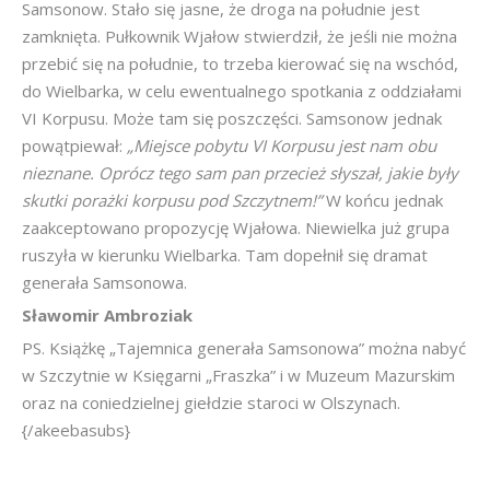
Samsonow. Stało się jasne, że droga na południe jest
zamknięta. Pułkownik Wjałow stwierdził, że jeśli nie można
przebić się na południe, to trzeba kierować się na wschód,
do Wielbarka, w celu ewentualnego spotkania z oddziałami
VI Korpusu. Może tam się poszczęści. Samsonow jednak
powątpiewał:
„Miejsce pobytu VI Korpusu jest nam obu
nieznane. Oprócz tego sam pan przecież słyszał, jakie były
skutki porażki korpusu pod Szczytnem!”
W końcu jednak
zaakceptowano propozycję Wjałowa. Niewielka już grupa
ruszyła w kierunku Wielbarka. Tam dopełnił się dramat
generała Samsonowa.
Sławomir Ambroziak
PS. Książkę „Tajemnica generała Samsonowa” można nabyć
w Szczytnie w Księgarni „Fraszka” i w Muzeum Mazurskim
oraz na coniedzielnej giełdzie staroci w Olszynach.
{/akeebasubs}