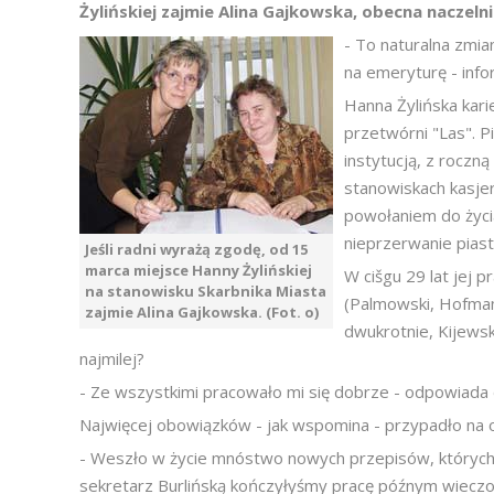
Żylińskiej zajmie Alina Gajkowska, obecna naczeln
- To naturalna zmia
na emeryturę - inf
Hanna Żylińska kari
przetwórni "Las". Pi
instytucją, z roczn
stanowiskach kasjer
powołaniem do życi
nieprzerwanie piast
Jeśli radni wyrażą zgodę, od 15
marca miejsce Hanny Żylińskiej
W cišgu 29 lat jej 
na stanowisku Skarbnika Miasta
(Palmowski, Hofman,
zajmie Alina Gajkowska. (Fot. o)
dwukrotnie, Kijews
najmilej?
- Ze wszystkimi pracowało mi się dobrze - odpowiada
Najwięcej obowiązków - jak wspomina - przypadło na 
- Weszło w życie mnóstwo nowych przepisów, których w
sekretarz Burlińską kończyłyśmy pracę późnym wiecz