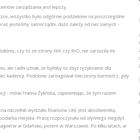
stemów zarządzania jest lepszy.
zce, wszystko było odgórnie podzielone na poszczególne
Teraz jesteśmy samorządni, dużo zależy od nas samych -
ziliśmy, czy to ze strony NIK czy RIO, nie zarzuciła mi
u, ale radni uznali, że byłoby to zbyt ryzykowne dla
oniec kadencji. Podobnie zareagował ówczesny burmistrz, gdy
akcji - mówi Hanna Żylińska, zapewniając, że tym razem
ecna naczelnik wydziału finansów UM. Jest absolwentką
podarka miejska. Pracę rozpoczynała od słynnego niegdyś
jpierw w Gdańsku, potem w Warszawie. Po kilku latach, w