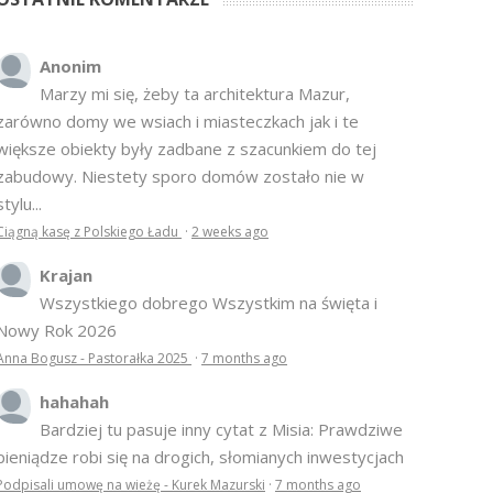
Anonim
Marzy mi się, żeby ta architektura Mazur,
zarówno domy we wsiach i miasteczkach jak i te
większe obiekty były zadbane z szacunkiem do tej
zabudowy. Niestety sporo domów zostało nie w
stylu...
Ciągną kasę z Polskiego Ładu
·
2 weeks ago
Krajan
Wszystkiego dobrego Wszystkim na święta i
Nowy Rok 2026
Anna Bogusz - Pastorałka 2025
·
7 months ago
hahahah
Bardziej tu pasuje inny cytat z Misia: Prawdziwe
pieniądze robi się na drogich, słomianych inwestycjach
Podpisali umowę na wieżę - Kurek Mazurski
·
7 months ago