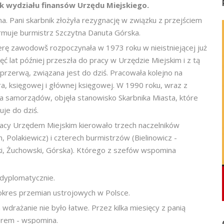
ik wydziału finansów Urzędu Miejskiego.
na. Pani skarbnik złożyła rezygnację w związku z przejściem
ormuje burmistrz Szczytna Danuta Górska.
erę zawodowš rozpoczynała w 1973 roku w nieistniejącej już
ęć lat później przeszła do pracy w Urzędzie Miejskim i z tą
ą przerwą, związana jest do dziś. Pracowała kolejno na
a, księgowej i głównej księgowej. W 1990 roku, wraz z
a samorządów, objęła stanowisko Skarbnika Miasta, które
uje do dziś.
pracy Urzędem Miejskim kierowało trzech naczelników
 Polakiewicz) i czterech burmistrzów (Bielinowicz -
ki, Żuchowski, Górska). Którego z szefów wspomina
 dyplomatycznie.
okres przemian ustrojowych w Polsce.
drażanie nie było łatwe. Przez kilka miesięcy z panią
orem - wspomina.