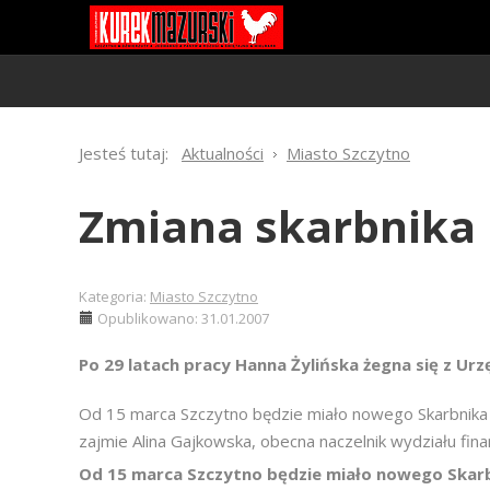
Jesteś tutaj:
Aktualności
Miasto Szczytno
Zmiana skarbnika
Kategoria:
Miasto Szczytno
Opublikowano: 31.01.2007
Po 29 latach pracy Hanna Żylińska żegna się z Ur
Od 15 marca Szczytno będzie miało nowego Skarbnika 
zajmie Alina Gajkowska, obecna naczelnik wydziału fin
Od 15 marca Szczytno będzie miało nowego Skarb