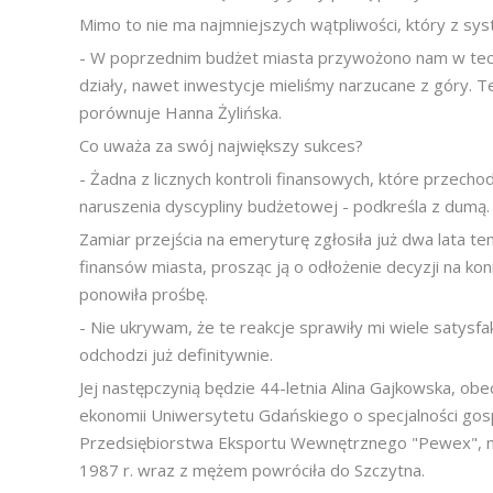
Mimo to nie ma najmniejszych wątpliwości, który z sy
- W poprzednim budżet miasta przywożono nam w tec
działy, nawet inwestycje mieliśmy narzucane z góry. 
porównuje Hanna Żylińska.
Co uważa za swój największy sukces?
- Żadna z licznych kontroli finansowych, które przechod
naruszenia dyscypliny budżetowej - podkreśla z dumą.
Zamiar przejścia na emeryturę zgłosiła już dwa lata tem
finansów miasta, prosząc ją o odłożenie decyzji na k
ponowiła prośbę.
- Nie ukrywam, że te reakcje sprawiły mi wiele satysf
odchodzi już definitywnie.
Jej następczynią będzie 44-letnia Alina Gajkowska, ob
ekonomii Uniwersytetu Gdańskiego o specjalności gos
Przedsiębiorstwa Eksportu Wewnętrznego "Pewex", na
1987 r. wraz z mężem powróciła do Szczytna.