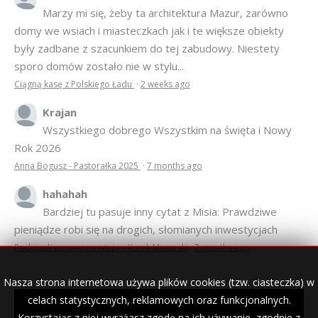
Marzy mi się, żeby ta architektura Mazur, zarówno
domy we wsiach i miasteczkach jak i te większe obiekty
były zadbane z szacunkiem do tej zabudowy. Niestety
sporo domów zostało nie w stylu...
Ciągną kasę z Polskiego Ładu
·
2 weeks ago
Krajan
Wszystkiego dobrego Wszystkim na święta i Nowy
Rok 2026
Anna Bogusz - Pastorałka 2025
·
7 months ago
hahahah
Bardziej tu pasuje inny cytat z Misia: Prawdziwe
pieniądze robi się na drogich, słomianych inwestycjach
Podpisali umowę na wieżę - Kurek Mazurski
·
7 months ago
Nasza strona internetowa używa plików cookies (tzw. ciasteczka) w
celach statystycznych, reklamowych oraz funkcjonalnych.
Korzystając z niej wyrażasz zgodę na ich używanie, zgodnie z