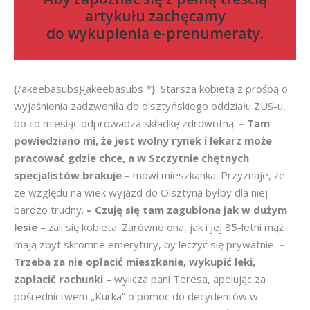
artykułu zachęcamy
do
wykupienia e-prenumeraty
.
{/akeebasubs}{akeebasubs *} Starsza kobieta z prośbą o
wyjaśnienia zadzwoniła do olsztyńskiego oddziału ZUS-u,
bo co miesiąc odprowadza składkę zdrowotną.
– Tam
powiedziano mi, że jest wolny rynek i lekarz może
pracować gdzie chce, a w Szczytnie chętnych
specjalistów brakuje –
mówi mieszkanka. Przyznaje, że
ze względu na wiek wyjazd do Olsztyna byłby dla niej
bardzo trudny.
– Czuję się tam zagubiona jak w dużym
lesie –
żali się kobieta. Zarówno ona, jak i jej 85-letni mąż
mają zbyt skromne emerytury, by leczyć się prywatnie.
–
Trzeba za nie opłacić mieszkanie, wykupić leki,
zapłacić rachunki –
wylicza pani Teresa, apelując za
pośrednictwem „Kurka” o pomoc do decydentów w