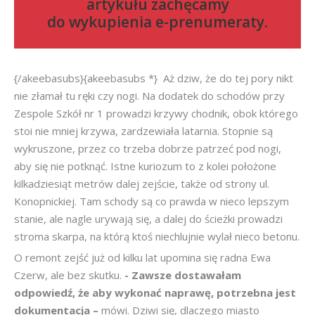
artykułu zachęcamy
do
wykupienia e-prenumeraty
.
{/akeebasubs}{akeebasubs *} Aż dziw, że do tej pory nikt
nie złamał tu ręki czy nogi. Na dodatek do schodów przy
Zespole Szkół nr 1 prowadzi krzywy chodnik, obok którego
stoi nie mniej krzywa, zardzewiała latarnia. Stopnie są
wykruszone, przez co trzeba dobrze patrzeć pod nogi,
aby się nie potknąć. Istne kuriozum to z kolei położone
kilkadziesiąt metrów dalej zejście, także od strony ul.
Konopnickiej. Tam schody są co prawda w nieco lepszym
stanie, ale nagle urywają się, a dalej do ścieżki prowadzi
stroma skarpa, na którą ktoś niechlujnie wylał nieco betonu.
O remont zejść już od kilku lat upomina się radna Ewa
Czerw, ale bez skutku.
- Zawsze dostawałam
odpowiedź, że aby wykonać naprawę, potrzebna jest
dokumentacja –
mówi. Dziwi się, dlaczego miasto