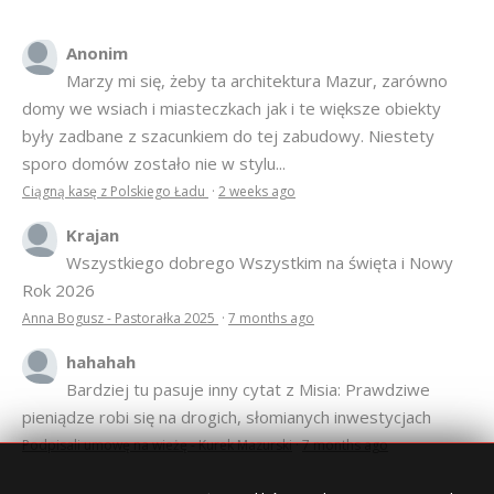
Anonim
Marzy mi się, żeby ta architektura Mazur, zarówno
domy we wsiach i miasteczkach jak i te większe obiekty
były zadbane z szacunkiem do tej zabudowy. Niestety
sporo domów zostało nie w stylu...
Ciągną kasę z Polskiego Ładu
·
2 weeks ago
Krajan
Wszystkiego dobrego Wszystkim na święta i Nowy
Rok 2026
Anna Bogusz - Pastorałka 2025
·
7 months ago
hahahah
Bardziej tu pasuje inny cytat z Misia: Prawdziwe
pieniądze robi się na drogich, słomianych inwestycjach
Podpisali umowę na wieżę - Kurek Mazurski
·
7 months ago