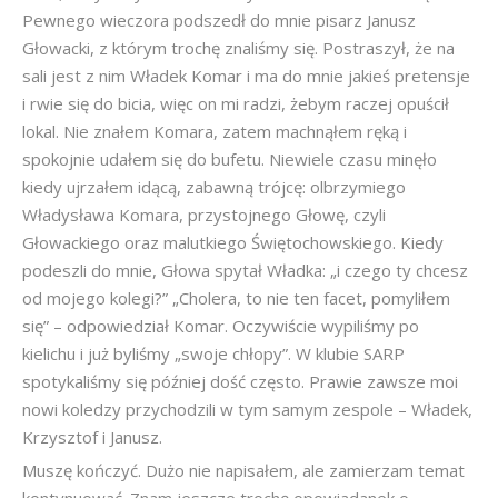
Pewnego wieczora podszedł do mnie pisarz Janusz
Głowacki, z którym trochę znaliśmy się. Postraszył, że na
sali jest z nim Władek Komar i ma do mnie jakieś pretensje
i rwie się do bicia, więc on mi radzi, żebym raczej opuścił
lokal. Nie znałem Komara, zatem machnąłem ręką i
spokojnie udałem się do bufetu. Niewiele czasu minęło
kiedy ujrzałem idącą, zabawną trójcę: olbrzymiego
Władysława Komara, przystojnego Głowę, czyli
Głowackiego oraz malutkiego Świętochowskiego. Kiedy
podeszli do mnie, Głowa spytał Władka: „i czego ty chcesz
od mojego kolegi?” „Cholera, to nie ten facet, pomyliłem
się” – odpowiedział Komar. Oczywiście wypiliśmy po
kielichu i już byliśmy „swoje chłopy”. W klubie SARP
spotykaliśmy się później dość często. Prawie zawsze moi
nowi koledzy przychodzili w tym samym zespole – Władek,
Krzysztof i Janusz.
Muszę kończyć. Dużo nie napisałem, ale zamierzam temat