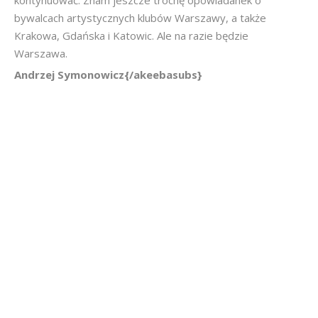
kontynuować. Znam jeszcze trochę opowiadanek o
bywalcach artystycznych klubów Warszawy, a także
Krakowa, Gdańska i Katowic. Ale na razie będzie
Warszawa.
Andrzej Symonowicz{/akeebasubs}