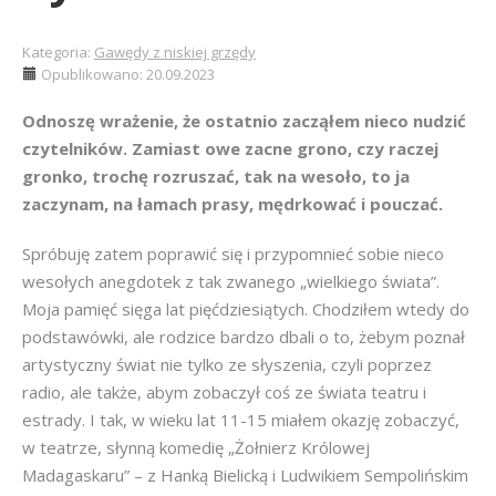
Kategoria:
Gawędy z niskiej grzędy
Opublikowano: 20.09.2023
Odnoszę wrażenie, że ostatnio zacząłem nieco nudzić
czytelników. Zamiast owe zacne grono, czy raczej
gronko, trochę rozruszać, tak na wesoło, to ja
zaczynam, na łamach prasy, mędrkować i pouczać.
Spróbuję zatem poprawić się i przypomnieć sobie nieco
wesołych anegdotek z tak zwanego „wielkiego świata”.
Moja pamięć sięga lat pięćdziesiątych. Chodziłem wtedy do
podstawówki, ale rodzice bardzo dbali o to, żebym poznał
artystyczny świat nie tylko ze słyszenia, czyli poprzez
radio, ale także, abym zobaczył coś ze świata teatru i
estrady. I tak, w wieku lat 11-15 miałem okazję zobaczyć,
w teatrze, słynną komedię „Żołnierz Królowej
Madagaskaru” – z Hanką Bielicką i Ludwikiem Sempolińskim