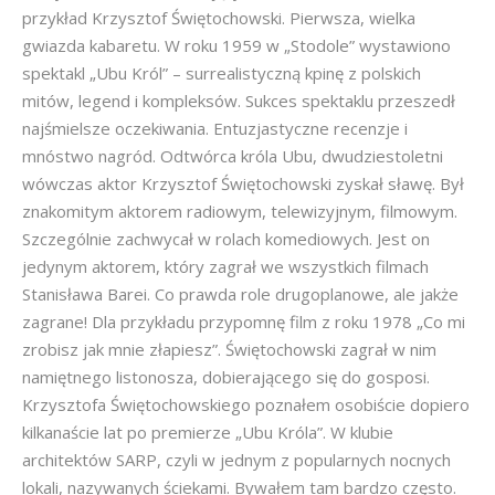
przykład Krzysztof Świętochowski. Pierwsza, wielka
gwiazda kabaretu. W roku 1959 w „Stodole” wystawiono
spektakl „Ubu Król” – surrealistyczną kpinę z polskich
mitów, legend i kompleksów. Sukces spektaklu przeszedł
najśmielsze oczekiwania. Entuzjastyczne recenzje i
mnóstwo nagród. Odtwórca króla Ubu, dwudziestoletni
wówczas aktor Krzysztof Świętochowski zyskał sławę. Był
znakomitym aktorem radiowym, telewizyjnym, filmowym.
Szczególnie zachwycał w rolach komediowych. Jest on
jedynym aktorem, który zagrał we wszystkich filmach
Stanisława Barei. Co prawda role drugoplanowe, ale jakże
zagrane! Dla przykładu przypomnę film z roku 1978 „Co mi
zrobisz jak mnie złapiesz”. Świętochowski zagrał w nim
namiętnego listonosza, dobierającego się do gosposi.
Krzysztofa Świętochowskiego poznałem osobiście dopiero
kilkanaście lat po premierze „Ubu Króla”. W klubie
architektów SARP, czyli w jednym z popularnych nocnych
lokali, nazywanych ściekami. Bywałem tam bardzo często.