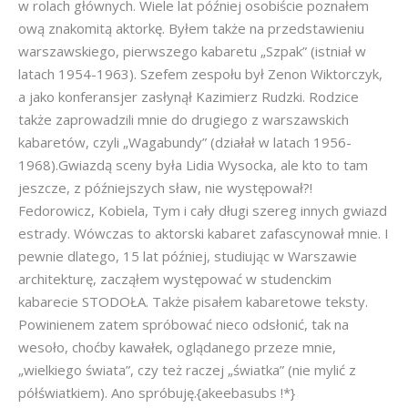
w rolach głównych. Wiele lat później osobiście poznałem
ową znakomitą aktorkę. Byłem także na przedstawieniu
warszawskiego, pierwszego kabaretu „Szpak” (istniał w
latach 1954-1963). Szefem zespołu był Zenon Wiktorczyk,
a jako konferansjer zasłynął Kazimierz Rudzki. Rodzice
także zaprowadzili mnie do drugiego z warszawskich
kabaretów, czyli „Wagabundy” (działał w latach 1956-
1968).Gwiazdą sceny była Lidia Wysocka, ale kto to tam
jeszcze, z późniejszych sław, nie występował?!
Fedorowicz, Kobiela, Tym i cały długi szereg innych gwiazd
estrady. Wówczas to aktorski kabaret zafascynował mnie. I
pewnie dlatego, 15 lat później, studiując w Warszawie
architekturę, zacząłem występować w studenckim
kabarecie STODOŁA. Także pisałem kabaretowe teksty.
Powinienem zatem spróbować nieco odsłonić, tak na
wesoło, choćby kawałek, oglądanego przeze mnie,
„wielkiego świata”, czy też raczej „światka” (nie mylić z
półświatkiem). Ano spróbuję.{akeebasubs !*}