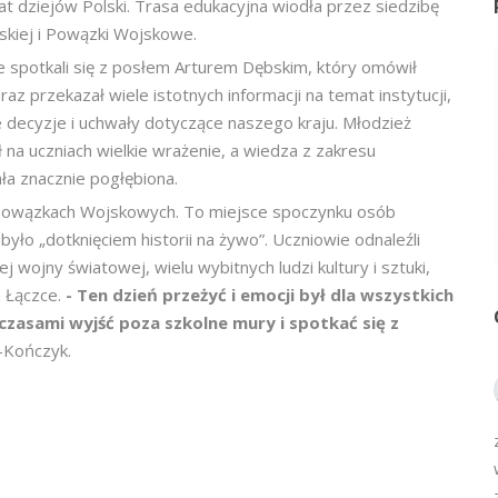
t dziejów Polski. Trasa edukacyjna wiodła przez siedzibę
skiej i Powązki Wojskowe.
e spotkali się z posłem Arturem Dębskim, który omówił
az przekazał wiele istotnych informacji na temat instytucji,
 decyzje i uchwały dotyczące naszego kraju. Młodzież
 na uczniach wielkie wrażenie, a wiedza z zakresu
a znacznie pogłębiona.
a Powązkach Wojskowych. To miejsce spoczynku osób
było „dotknięciem historii na żywo”. Uczniowie odnaleźli
 wojny światowej, wielu wybitnych ludzi kultury i sztuki,
a Łączce.
- Ten dzień przeżyć i emocji był dla wszystkich
zasami wyjść poza szkolne mury i spotkać się z
-Kończyk.