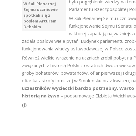
było pogłębienie wiedzy na tema
W Sali Plenarnej
Parlamentu Rzeczpospolitej Pol
Sejmu uczniowie
spotkali się z
W Sali Plenarnej Sejmu uczniowi
posłem Arturem
funkcjonowanie Sejmu i Senatu or
Dębskim
w której zapadają najważniejsze
zadała posłowi wiele pytań. Budynek parlamentu zrobił
funkcjonowania władzy ustawodawczej w Polsce został
Również wielkie wrażenie na uczniach zrobił pobyt n
związanych z historią Polski z ostatnich dwóch wieków 
groby bohaterów: powstańców, ofiar pierwszej i drugiej
ofiar katastrofy lotniczej w Smoleńsku oraz kwaterę n
uczestników wycieczki bardzo potrzebny. Warto c
historią na żywo –
podsumowuje Elżbieta Weichhaus
(j)