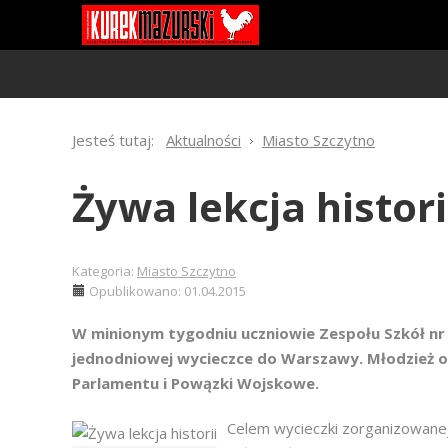
Jesteś tutaj:
Aktualności
Miasto Szczytno
Żywa lekcja histori
Kategoria:
Miasto Szczytno
Opublikowano: 01.04.2015
W minionym tygodniu uczniowie Zespołu Szkół nr 3 
jednodniowej wycieczce do Warszawy. Młodzież odw
Parlamentu i Powązki Wojskowe.
Celem wycieczki zorganizowanej 