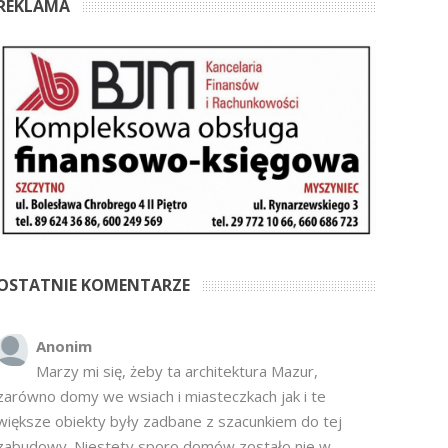
REKLAMA
OSTATNIE KOMENTARZE
Anonim
Marzy mi się, żeby ta architektura Mazur,
zarówno domy we wsiach i miasteczkach jak i te
większe obiekty były zadbane z szacunkiem do tej
zabudowy. Niestety sporo domów zostało nie w