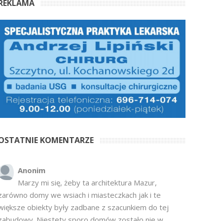
REKLAMA
OSTATNIE KOMENTARZE
Anonim
Marzy mi się, żeby ta architektura Mazur,
zarówno domy we wsiach i miasteczkach jak i te
większe obiekty były zadbane z szacunkiem do tej
zabudowy. Niestety sporo domów zostało nie w