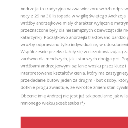
Andrzejki to tradycyjna nazwa wieczoru wróżb odpraw
nocy z 29 na 30 listopada w wigilię świętego Andrzeja.
wróżby andrzejkowe miały charakter wyłącznie matrym
przeznaczone były dla niezamężnych dziewcząt (dla m
katarzynki). Początkowo andrzejki traktowano bardzo 
wróżby odprawiano tylko indywidualnie, w odosobnieni
Współcześnie przekształciły się w niezobowiązującą 
zarówno dla młodszych, jak i starszych obojga płci. Po
wróżbami andrzejkowymi są: lanie wosku przez klucz i
interpretowanie kształtów cienia, który ma zastygnię
przekładanie butów jeden za drugim - but osoby, któr
dotknie progu zwiastuje, że wkrótce zmieni stan cywiln
Obecnie imię Andrzej nie jest już tak popularne jak w lat
minionego wieku.{akeebasubs !*}