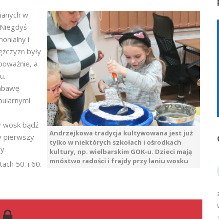
ianych w
 Niegdyś
onialny i
ężczyzn były
poważnie, a
u.
zabawę
pularnymi
ty wosk bądź
Andrzejkowa tradycja kultywowana jest już
y pierwszy
tylko w niektórych szkołach i ośrodkach
y.
kultury, np. wielbarskim GOK-u. Dzieci mają
mnóstwo radości i frajdy przy laniu wosku
ach 50. i 60.