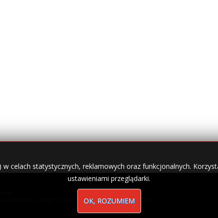
) w celach statystycznych, reklamowych oraz funkcjonalnych. Korzysta
ustawieniami przeglądarki.
zety.
nale płatnicze, usługi IT, wizytówki w lokalnych domenach
OK, ROZUMIEM