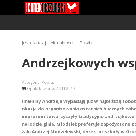
Jesteś tutaj:
Aktualności
Powiat
Andrzejkowych ws
Kategoria:
Powiat
Opublikowano: 27.11.2019
Imieniny Andrzeja wypadają już w najbliższą sobot
okazją do organizowania ostatnich hucznych zab
imprezom towarzyszyły tradycyjne andrzejkowe wr
narodzie ginie, Młodzież preferuje zapożyczone 
żalu Andrzej Modzelewski, dyrektor szkoły w Gro