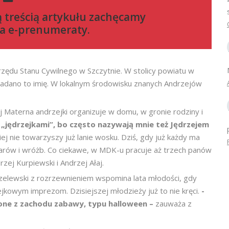
ą treścią artykułu zachęcamy
a e-prenumeraty
.
ędu Stanu Cywilnego w Szczytnie. W stolicy powiatu w
nadano to imię. W lokalnym środowisku znanych Andrzejów
 Materna andrzejki organizuje w domu, w gronie rodziny i
ę „jędrzejkami”, bo często nazywają mnie też Jędrzejem
ej nie towarzyszy już lanie wosku. Dziś, gdy już każdy ma
zarów i wróżb. Co ciekawe, w MDK-u pracuje aż trzech panów
zej Kurpiewski i Andrzej Ałaj.
elewski z rozrzewnieniem wspomina lata młodości, gdy
jkowym imprezom. Dzisiejszej młodzieży już to nie kręci.
-
zone z zachodu zabawy, typu halloween –
zauważa z