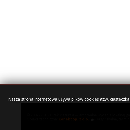
Nasza strona internetowa używa plików cookies (tzw. ciasteczka
© 2007–2018 Kurek Mazurski — archiwalne wydania lokalnej ga
Opieka techniczna:
Konekt Sp. z o.o.
- kasy fiskalne, termi