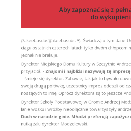
Aby zapoznać się z pełn
do
wykupieni
{/akeebasubs}{akeebasubs *} Świadczą o tym dane Urz
ciągu ostatnich czterech latach tylko dwóm chłopcom 
jednak nie brakuje.
Dyrektor Miejskiego Domu Kultury w Szczytnie Andrzej
przyjaciół.
- Znajomi i najbliżsi nazywają tę imprez
–
śmieje się dyrektor. Zabawie, tak jak to bywało dawni
swoją drugą połówkę, uczestnicy imprez odeszli od c
noszących to imię. Oprócz dyrektora są to jeszcze Andr
Dyrektor Szkoły Podstawowej w Gromie Andrzej Modz
lanie wosku i wróżby nieodłącznie towarzyszyły andrze
Duch w narodzie ginie. Młodzi preferują zapożyc
nutką żalu dyrektor Modzelewski.