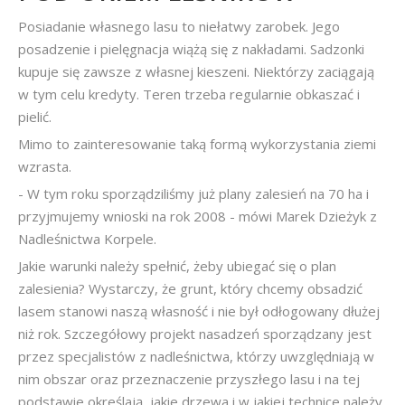
Posiadanie własnego lasu to niełatwy zarobek. Jego
posadzenie i pielęgnacja wiążą się z nakładami. Sadzonki
kupuje się zawsze z własnej kieszeni. Niektórzy zaciągają
w tym celu kredyty. Teren trzeba regularnie obkaszać i
pielić.
Mimo to zainteresowanie taką formą wykorzystania ziemi
wzrasta.
- W tym roku sporządziliśmy już plany zalesień na 70 ha i
przyjmujemy wnioski na rok 2008 - mówi Marek Dzieżyk z
Nadleśnictwa Korpele.
Jakie warunki należy spełnić, żeby ubiegać się o plan
zalesienia? Wystarczy, że grunt, który chcemy obsadzić
lasem stanowi naszą własność i nie był odłogowany dłużej
niż rok. Szczegółowy projekt nasadzeń sporządzany jest
przez specjalistów z nadleśnictwa, którzy uwzględniają w
nim obszar oraz przeznaczenie przyszłego lasu i na tej
podstawie określają, jakie drzewa i w jakiej technice należy