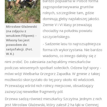
bardzo popularna w Polsce forma
zagospodarowywania gruntów
rolnych, szczególnie tam, gdzie
dominują gleby najsłabszej jakości.
Ziemie V i VI klasy przeważają
Mirosław Głażewski
chociażby na południu powiatu
(na zdjęciu z
wnukiem Filipem): -
szczycieńskiego.
Własny las jest
- Sadzenie lasu to najrozsądniejsza
powodem do
satysfakcji. (Fot.
forma ich wykorzystania. Nie bardzo
W.K.)
wiadomo, co innego dałoby się z
nimi zrobić. Do zalesiania zachęcaliśmy mieszkańców
podczas wiosennych spotkań sołeckich. Odzew był spory -
mówi wójt Wielbarka Grzegorz Zapadka. W gminie z takiej
możliwości skorzystało do tej pory około 40 właścicieli.
Przeważają wśród nich rolnicy miejscowi, obsadzający
zazwyczaj niewielkie fragmenty pól.
Drzewa sadzą również mieszkańcy Szczytna. Jednym z nich
jest Mirosław Głażewski, który zalesił 2 ha łąki w Ciemnej