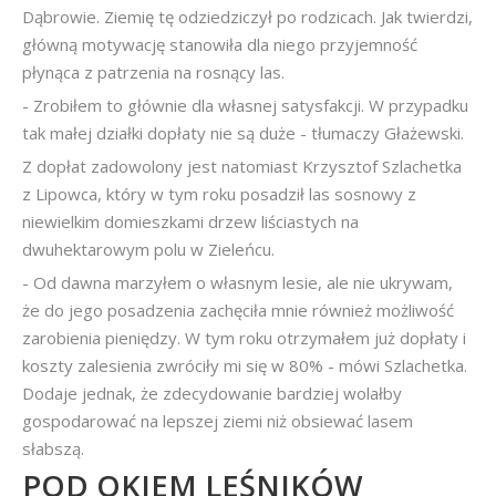
Dąbrowie. Ziemię tę odziedziczył po rodzicach. Jak twierdzi,
główną motywację stanowiła dla niego przyjemność
płynąca z patrzenia na rosnący las.
- Zrobiłem to głównie dla własnej satysfakcji. W przypadku
tak małej działki dopłaty nie są duże - tłumaczy Głażewski.
Z dopłat zadowolony jest natomiast Krzysztof Szlachetka
z Lipowca, który w tym roku posadził las sosnowy z
niewielkim domieszkami drzew liściastych na
dwuhektarowym polu w Zieleńcu.
- Od dawna marzyłem o własnym lesie, ale nie ukrywam,
że do jego posadzenia zachęciła mnie również możliwość
zarobienia pieniędzy. W tym roku otrzymałem już dopłaty i
koszty zalesienia zwróciły mi się w 80% - mówi Szlachetka.
Dodaje jednak, że zdecydowanie bardziej wolałby
gospodarować na lepszej ziemi niż obsiewać lasem
słabszą.
POD OKIEM LEŚNIKÓW