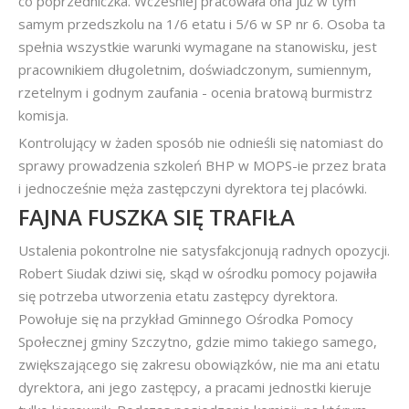
co poprzedniczka. Wcześniej pracowała ona już w tym
samym przedszkolu na 1/6 etatu i 5/6 w SP nr 6. Osoba ta
spełnia wszystkie warunki wymagane na stanowisku, jest
pracownikiem długoletnim, doświadczonym, sumiennym,
rzetelnym i godnym zaufania - ocenia bratową burmistrz
komisja.
Kontrolujący w żaden sposób nie odnieśli się natomiast do
sprawy prowadzenia szkoleń BHP w MOPS-ie przez brata
i jednocześnie męża zastępczyni dyrektora tej placówki.
FAJNA FUSZKA SIĘ TRAFIŁA
Ustalenia pokontrolne nie satysfakcjonują radnych opozycji.
Robert Siudak dziwi się, skąd w ośrodku pomocy pojawiła
się potrzeba utworzenia etatu zastępcy dyrektora.
Powołuje się na przykład Gminnego Ośrodka Pomocy
Społecznej gminy Szczytno, gdzie mimo takiego samego,
zwiększającego się zakresu obowiązków, nie ma ani etatu
dyrektora, ani jego zastępcy, a pracami jednostki kieruje