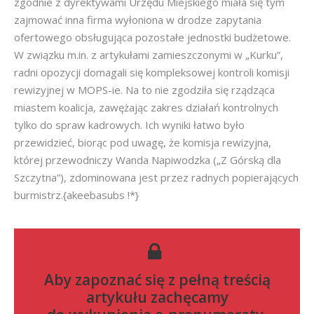
zgodnie z dyrektywami Urzędu Miejskiego miała się tym
zajmować inna firma wyłoniona w drodze zapytania
ofertowego obsługująca pozostałe jednostki budżetowe.
W związku m.in. z artykułami zamieszczonymi w „Kurku”,
radni opozycji domagali się kompleksowej kontroli komisji
rewizyjnej w MOPS-ie. Na to nie zgodziła się rządząca
miastem koalicja, zawężając zakres działań kontrolnych
tylko do spraw kadrowych. Ich wyniki łatwo było
przewidzieć, biorąc pod uwagę, że komisja rewizyjna,
której przewodniczy Wanda Napiwodzka („Z Górską dla
Szczytna”), zdominowana jest przez radnych popierających
burmistrz.{akeebasubs !*}
Aby zapoznać się z pełną treścią
artykułu zachęcamy