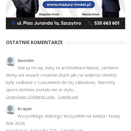
OSTATNIE KOMENTARZE
Anonim
Marzy mi się, żeby ta architektura Mazur, zarówno
domy we wsiach i miasteczkach jak i te większe obiekty
były zadbane z szacunkiem do tej zabudowy. Niestety
sporo domów zostało nie w stylu...
Ciągną kasę z Polskiego Ładu
·
2 weeks ago
Krajan
Wszystkiego dobrego Wszystkim na święta i Nowy
Rok 2026
Anna Bogusz - Pastorałka 2025
·
7 months ago