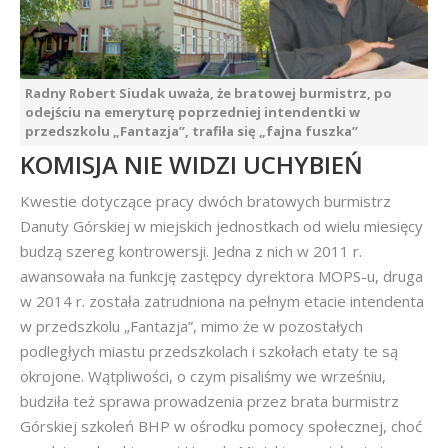
Radny Robert Siudak uważa, że bratowej burmistrz, po
odejściu na emeryturę poprzedniej intendentki w
przedszkolu „Fantazja”, trafiła się „fajna fuszka”
KOMISJA NIE WIDZI UCHYBIEŃ
Kwestie dotyczące pracy dwóch bratowych burmistrz
Danuty Górskiej w miejskich jednostkach od wielu miesięcy
budzą szereg kontrowersji. Jedna z nich w 2011 r.
awansowała na funkcję zastępcy dyrektora MOPS-u, druga
w 2014 r. została zatrudniona na pełnym etacie intendenta
w przedszkolu „Fantazja”, mimo że w pozostałych
podległych miastu przedszkolach i szkołach etaty te są
okrojone. Wątpliwości, o czym pisaliśmy we wrześniu,
budziła też sprawa prowadzenia przez brata burmistrz
Górskiej szkoleń BHP w ośrodku pomocy społecznej, choć