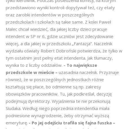
tylko kierownik. Podczas posiedzenia komisji, na którym
przedstawiono wyniki kontroli dopytywał też, czy etaty
oraz zarobki intendentów w poszczególnych
przedszkolach i szkołach są takie same. Z kolei Paweł
Malec chciał wiedzieć, dla jakiej liczby dzieci pracuje
intendent w SP nr 6, gdzie uczniów jest zdecydowanie
więcej, a dla jakiej w przedszkolu „Fantazja”. Naczelnik
wydziału oświaty Robert Dobroński potwierdza, że tylko w
tym ostatnim jest pełny etat intendenta. Jak tłumaczy,
wynika to z liczby oddziałów.
- To największe
przedszkole w mieście –
uzasadnia naczelnik. Przyznaje
również, że w poszczególnych jednostkach różnie
kształtują się płace, bo odmienne są np. zakresy
obowiązków pracowników. Tu, jak podkreślał, decyzję
podejmują dyrektorzy. Wyjaśnienia te nie przekonują
Siudaka. Według niego poprzednia intendentka miała
podniesione wynagrodzenie, żeby otrzymać wyższą
emeryturę.
- Po jej odejściu trafiła się fajna fuszka –