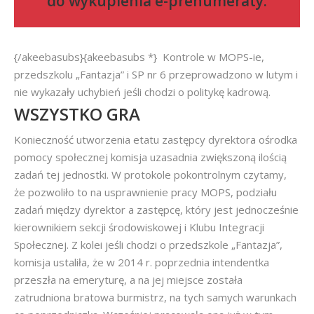
do
wykupienia e-prenumeraty
.
{/akeebasubs}{akeebasubs *} Kontrole w MOPS-ie,
przedszkolu „Fantazja” i SP nr 6 przeprowadzono w lutym i
nie wykazały uchybień jeśli chodzi o politykę kadrową.
WSZYSTKO GRA
Konieczność utworzenia etatu zastępcy dyrektora ośrodka
pomocy społecznej komisja uzasadnia zwiększoną ilością
zadań tej jednostki. W protokole pokontrolnym czytamy,
że pozwoliło to na usprawnienie pracy MOPS, podziału
zadań między dyrektor a zastępcę, który jest jednocześnie
kierownikiem sekcji środowiskowej i Klubu Integracji
Społecznej. Z kolei jeśli chodzi o przedszkole „Fantazja”,
komisja ustaliła, że w 2014 r. poprzednia intendentka
przeszła na emeryturę, a na jej miejsce została
zatrudniona bratowa burmistrz, na tych samych warunkach