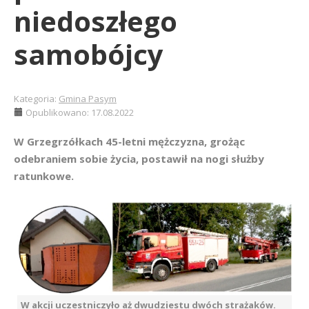
niedoszłego
samobójcy
Kategoria:
Gmina Pasym
Opublikowano: 17.08.2022
W Grzegrzółkach 45-letni mężczyzna, grożąc
odebraniem sobie życia, postawił na nogi służby
ratunkowe.
W akcji uczestniczyło aż dwudziestu dwóch strażaków.