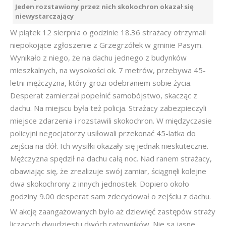
Jeden rozstawiony przez nich skokochron okazał się
niewystarczający
W piątek 12 sierpnia o godzinie 18.36 strażacy otrzymali
niepokojące zgłoszenie z Grzegrzółek w gminie Pasym.
Wynikało z niego, że na dachu jednego z budynków
mieszkalnych, na wysokości ok. 7 metrów, przebywa 45-
letni mężczyzna, który grozi odebraniem sobie życia.
Desperat zamierzał popełnić samobójstwo, skacząc z
dachu. Na miejscu była też policja. Strażacy zabezpieczyli
miejsce zdarzenia i rozstawili skokochron. W międzyczasie
policyjni negocjatorzy usiłowali przekonać 45-latka do
zejścia na dół. Ich wysiłki okazały się jednak nieskuteczne.
Mężczyzna spędził na dachu całą noc. Nad ranem strażacy,
obawiając się, że zrealizuje swój zamiar, ściągnęli kolejne
dwa skokochrony z innych jednostek. Dopiero około
godziny 9.00 desperat sam zdecydował o zejściu z dachu.
W akcję zaangażowanych było aż dziewięć zastępów straży
liczących dwudziestu dwóch ratowników. Nie są jasne