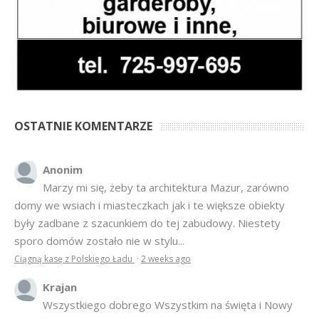
OSTATNIE KOMENTARZE
Anonim
Marzy mi się, żeby ta architektura Mazur, zarówno
domy we wsiach i miasteczkach jak i te większe obiekty
były zadbane z szacunkiem do tej zabudowy. Niestety
sporo domów zostało nie w stylu...
Ciągną kasę z Polskiego Ładu
·
2 weeks ago
Krajan
Wszystkiego dobrego Wszystkim na święta i Nowy