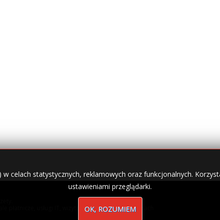
) w celach statystycznych, reklamowych oraz funkcjonalnych. Korzysta
ustawieniami przeglądarki.
zety.
nale płatnicze, usługi IT, wizytówki w lokalnych domenach
OK, ROZUMIEM