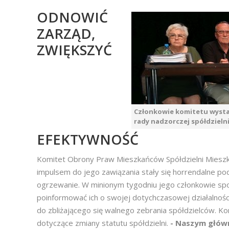
ODNOWIĆ
ZARZĄD,
ZWIĘKSZYĆ
Członkowie komitetu wysta
rady nadzorczej spółdzieln
EFEKTYWNOŚĆ
Komitet Obrony Praw Mieszkańców Spółdzielni Mieszka
impulsem do jego zawiązania stały się horrendalne
ogrzewanie. W minionym tygodniu jego członkowie spo
poinformować ich o swojej dotychczasowej działalnośc
do zbliżającego się walnego zebrania spółdzielców. K
dotyczące zmiany statutu spółdzielni.
- Naszym głów