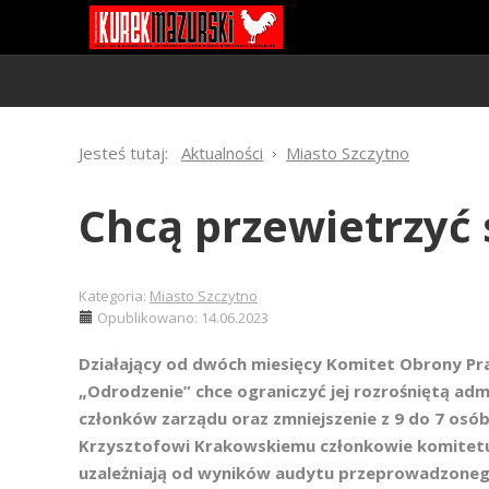
Jesteś tutaj:
Aktualności
Miasto Szczytno
Chcą przewietrzyć 
Kategoria:
Miasto Szczytno
Opublikowano: 14.06.2023
Działający od dwóch miesięcy Komitet Obrony Pr
„Odrodzenie” chce ograniczyć jej rozrośniętą admi
członków zarządu oraz zmniejszenie z 9 do 7 osó
Krzysztofowi Krakowskiemu członkowie komitetu c
uzależniają od wyników audytu przeprowadzoneg