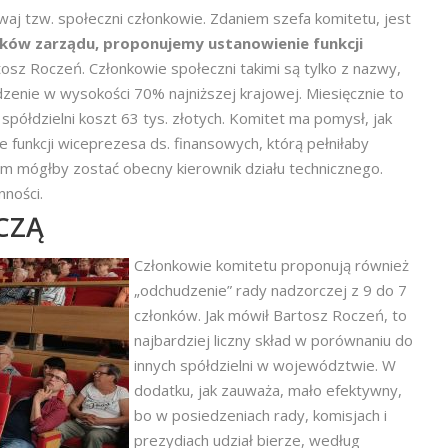
aj tzw. społeczni członkowie. Zdaniem szefa komitetu, jest
ków zarządu, proponujemy ustanowienie funkcji
osz Roczeń. Członkowie społeczni takimi są tylko z nazwy,
enie w wysokości 70% najniższej krajowej. Miesięcznie to
la spółdzielni koszt 63 tys. złotych. Komitet ma pomysł, jak
 funkcji wiceprezesa ds. finansowych, którą pełniłaby
ym mógłby zostać obecny kierownik działu technicznego.
ności.
CZĄ
Członkowie komitetu proponują również
„odchudzenie” rady nadzorczej z 9 do 7
członków. Jak mówił Bartosz Roczeń, to
najbardziej liczny skład w porównaniu do
innych spółdzielni w województwie. W
dodatku, jak zauważa, mało efektywny,
bo w posiedzeniach rady, komisjach i
prezydiach udział bierze, według