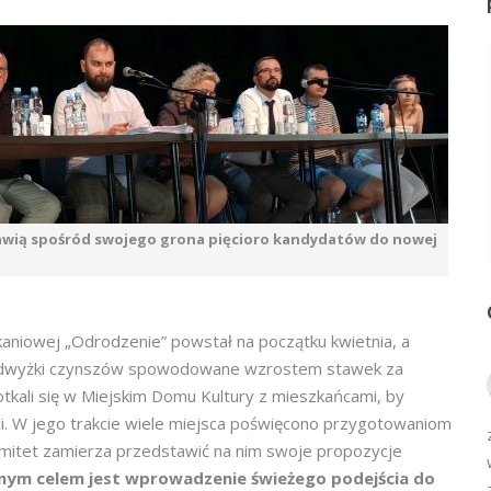
wią spośród swojego grona pięcioro kandydatów do nowej
i
niowej „Odrodzenie” powstał na początku kwietnia, a
 podwyżki czynszów spowodowane wzrostem stawek za
tkali się w Miejskim Domu Kultury z mieszkańcami, by
i. W jego trakcie wiele miejsca poświęcono przygotowaniom
omitet zamierza przedstawić na nim swoje propozycje
nym celem jest wprowadzenie świeżego podejścia do