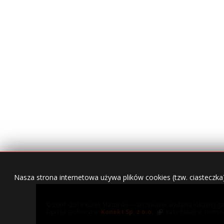
Nasza strona internetowa używa plików cookies (tzw. ciasteczka
© 2007–2018 Kurek Mazurski — archiwalne wydania lokalnej ga
Opieka techniczna:
Konekt Sp. z o.o.
- kasy fiskalne, termi