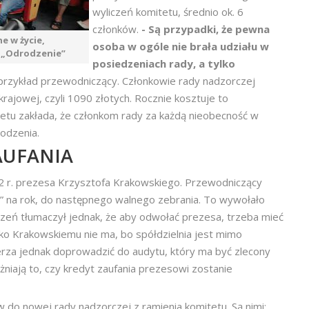
wyliczeń komitetu, średnio ok. 6
członków.
- Są przypadki, że pewna
 w życie,
osoba w ogóle nie brała udziału w
 „Odrodzenie”
posiedzeniach rady, a tylko
rzykład przewodniczący. Członkowie rady nadzorczej
ajowej, czyli 1090 złotych. Rocznie kosztuje to
itetu zakłada, że członkom rady za każdą nieobecność w
odzenia.
AUFANIA
2 r. prezesa Krzysztofa Krakowskiego. Przewodniczący
a” na rok, do następnego walnego zebrania. To wywołało
eń tłumaczył jednak, że aby odwołać prezesa, trzeba mieć
ko Krakowskiemu nie ma, bo spółdzielnia jest mimo
erza jednak doprowadzić do audytu, który ma być zlecony
niają to, czy kredyt zaufania prezesowi zostanie
do nowej rady nadzorczej z ramienia komitetu. Są nimi: