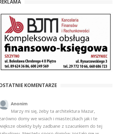
REKLAMA
OSTATNIE KOMENTARZE
Anonim
Marzy mi się, żeby ta architektura Mazur,
zarówno domy we wsiach i miasteczkach jak i te
większe obiekty były zadbane z szacunkiem do tej
zabudowy. Niestety sporo domów zostało nie w