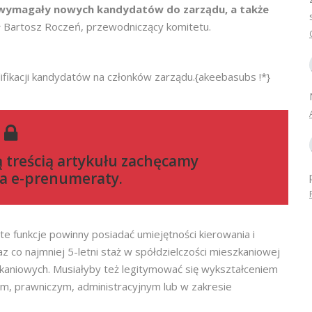
 wymagały nowych kandydatów do zarządu, a także
ł Bartosz Roczeń, przewodniczący komitetu.
lifikacji kandydatów na członków zarządu.{akeebasubs !*}
ą treścią artykułu zachęcamy
a e-prenumeraty
.
e funkcje powinny posiadać umiejętności kierowania i
 co najmniej 5-letni staż w spółdzielczości mieszkaniowej
kaniowych. Musiałyby też legitymować się wykształceniem
ym, prawniczym, administracyjnym lub w zakresie