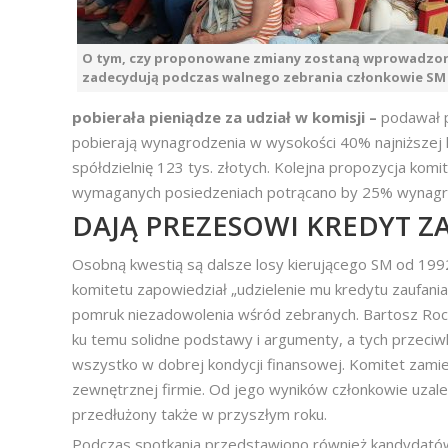
O tym, czy proponowane zmiany zostaną wprowadzone
zadecydują podczas walnego zebrania członkowie SM
pobierała pieniądze za udział w komisji –
podawał p
pobierają wynagrodzenia w wysokości 40% najniższej kr
spółdzielnię 123 tys. złotych. Kolejna propozycja kom
wymaganych posiedzeniach potrącano by 25% wynagr
DAJĄ PREZESOWI KREDYT Z
Osobną kwestią są dalsze losy kierującego SM od 199
komitetu zapowiedział „udzielenie mu kredytu zaufani
pomruk niezadowolenia wśród zebranych. Bartosz Rocz
ku temu solidne podstawy i argumenty, a tych przeciw
wszystko w dobrej kondycji finansowej. Komitet zami
zewnętrznej firmie. Od jego wyników członkowie uzależ
przedłużony także w przyszłym roku.
Podczas spotkania przedstawiono również kandydatów 