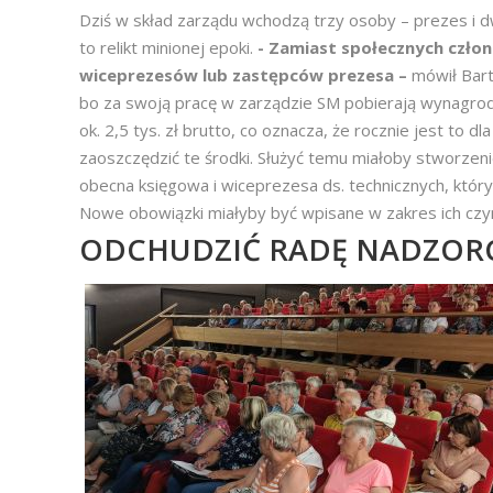
Dziś w skład zarządu wchodzą trzy osoby – prezes i dw
to relikt minionej epoki.
- Zamiast społecznych człon
wiceprezesów lub zastępców prezesa –
mówił Bart
bo za swoją pracę w zarządzie SM pobierają wynagrodz
ok. 2,5 tys. zł brutto, co oznacza, że rocznie jest to d
zaoszczędzić te środki. Służyć temu miałoby stworzenie
obecna księgowa i wiceprezesa ds. technicznych, któr
Nowe obowiązki miałyby być wpisane w zakres ich czyn
ODCHUDZIĆ RADĘ NADZOR