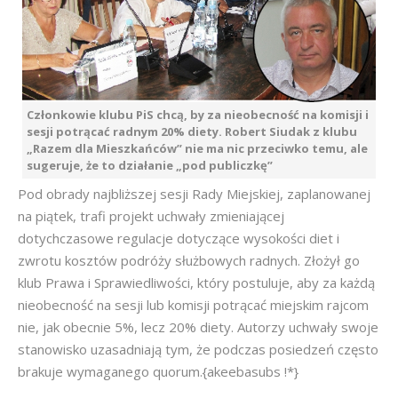
Członkowie klubu PiS chcą, by za nieobecność na komisji i
sesji potrącać radnym 20% diety. Robert Siudak z klubu
„Razem dla Mieszkańców” nie ma nic przeciwko temu, ale
sugeruje, że to działanie „pod publiczkę”
Pod obrady najbliższej sesji Rady Miejskiej, zaplanowanej
na piątek, trafi projekt uchwały zmieniającej
dotychczasowe regulacje dotyczące wysokości diet i
zwrotu kosztów podróży służbowych radnych. Złożył go
klub Prawa i Sprawiedliwości, który postuluje, aby za każdą
nieobecność na sesji lub komisji potrącać miejskim rajcom
nie, jak obecnie 5%, lecz 20% diety. Autorzy uchwały swoje
stanowisko uzasadniają tym, że podczas posiedzeń często
brakuje wymaganego quorum.{akeebasubs !*}