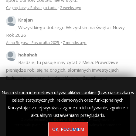
sporo domów zostało nie w stylu...
Ciągną kasę z Polskiego Ładu
·
2 weeks ago
Krajan
Wszystkiego dobrego Wszystkim na święta i Nowy
Rok 2026
Anna Bogusz - Pastorałka 2025
·
7 months ago
hahahah
Bardziej tu pasuje inny cytat z Misia: Prawdziwe
pieniądze robi się na drogich, słomianych inwestycjach
Podpisali umowę na wieżę - Kurek Mazurski
·
7 months ago
Nasza strona internetowa używa plików cookies (tzw. ciasteczka) w
celach statystycznych, reklamowych oraz funkcjonalnych.
Korzystając z niej wyrażasz zgodę na ich używanie, zgodnie z
© 2007–2018 Kurek Mazurski — archiwalne wydania lokalnej
gazety.
aktualnymi ustawieniami przeglądarki.
Opieka techniczna:
Konekt Sp. z o.o.
- kasy fiskalne,
terminale płatnicze, usługi IT, wizytówki w lokalnych domenach
OK, ROZUMIEM