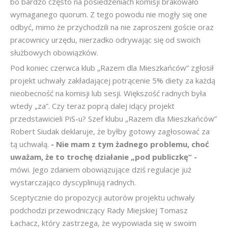
bo bardzo często na posiedzeniach komisji brakowało
wymaganego quorum. Z tego powodu nie mogły się one
odbyć, mimo że przychodzili na nie zaproszeni goście oraz
pracownicy urzędu, nierzadko odrywając się od swoich
służbowych obowiązków.
Pod koniec czerwca klub „Razem dla Mieszkańców” zgłosił
projekt uchwały zakładającej potrącenie 5% diety za każdą
nieobecność na komisji lub sesji. Większość radnych była
wtedy „za”. Czy teraz poprą dalej idący projekt
przedstawicieli PiS-u? Szef klubu „Razem dla Mieszkańców”
Robert Siudak deklaruje, że byłby gotowy zagłosować za
tą uchwałą.
- Nie mam z tym żadnego problemu, choć
uważam, że to trochę działanie „pod publiczkę” -
mówi. Jego zdaniem obowiązujące dziś regulacje już
wystarczająco dyscyplinują radnych.
Sceptycznie do propozycji autorów projektu uchwały
podchodzi przewodniczący Rady Miejskiej Tomasz
Łachacz, który zastrzega, że wypowiada się w swoim