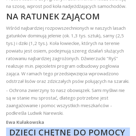
na szosę, wprost pod koła nadjeżdżających samochodów.
NA RATUNEK ZAJĄCOM
Wśród najbardziej rozpowszechnionych w naszych lasach
gatunków dominują jelenie (ok. 1,3 tys. sztuk), sarny (2,5
tys.) i dziki (1,2 tys.). Koła łowieckie, których na terenie
powiatu jest osiem, podejmują szereg działań służących
ratowaniu najbardziej zagrożonych. Dźwierzucki "Ryś"
realizuje m.in. pięcioletni program odbudowy pogłowia
zająca. W ramach tego przedsięwzięcia wprowadzono
odstrzał lisów oraz zdziczałych psów polujących na szaraki.
- Ochrona zwierzyny to nasz obowiązek. Sami myśliwi nie
są w stanie mu sprostać, dlatego potrzebne jest
zaangażowanie i pomoc wszystkich mieszkańców -
podkreśla Ludwik Narewski.
Ewa Kułakowska
DZIECI CHĘTNE DO POMOCY