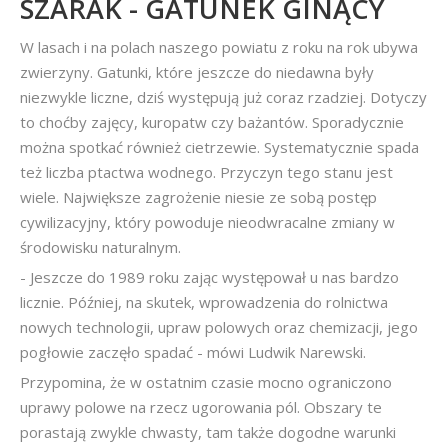
SZARAK - GATUNEK GINĄCY
W lasach i na polach naszego powiatu z roku na rok ubywa
zwierzyny. Gatunki, które jeszcze do niedawna były
niezwykle liczne, dziś występują już coraz rzadziej. Dotyczy
to choćby zajęcy, kuropatw czy bażantów. Sporadycznie
można spotkać również cietrzewie. Systematycznie spada
też liczba ptactwa wodnego. Przyczyn tego stanu jest
wiele. Największe zagrożenie niesie ze sobą postęp
cywilizacyjny, który powoduje nieodwracalne zmiany w
środowisku naturalnym.
- Jeszcze do 1989 roku zając występował u nas bardzo
licznie. Później, na skutek, wprowadzenia do rolnictwa
nowych technologii, upraw polowych oraz chemizacji, jego
pogłowie zaczęło spadać - mówi Ludwik Narewski.
Przypomina, że w ostatnim czasie mocno ograniczono
uprawy polowe na rzecz ugorowania pól. Obszary te
porastają zwykle chwasty, tam także dogodne warunki