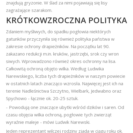
znajdują gryzonie. W ślad za nimi pojawiają się lisy
zagrażające szarakom.
KRÓTKOWZROCZNA POLITYKA
Zdaniem myśliwych, do spadku pogłowia niektórych
gatunków przyczyniła się również polityka państwa w
zakresie ochrony drapieżników. Na początku lat 90.
zakazano redukcji m.in. kruków, jastrzębi, srok czy wron
siwych. Wprowadzono również okres ochronny na lisa.
Całkowitą ochroną objęto wilka. Według Ludwika
Narewskiego, liczba tych drapieżników w naszym powiecie
w ostatnich latach znacząco wzrosła. Najwięcej jest ich na
terenie Nadleśnictwa Szczytno, Wielbark, Jedwabno oraz
Spychowo - łącznie ok. 20-25 sztuk.
- Powodują one znaczące ubytki wśród dzików i saren. Od
czasu objęcia wilka ochroną, pogłowie tych zwierząt
wyraźnie maleje - mówi Ludwik Narewski.
Jeden reprezentant wilczej rodziny zjada w ciągu roku ok.