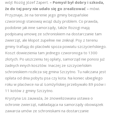
wójt Rozóg Józef Zapert.
– Pomysł był dobry i szkoda,
że do tej pory nie udało się go zrealizować –
mówi.
Przyznaje, że na terenie jego gminy bezpańskie
czworonogi stanowią wciąż duży problem. Co prawda,
podobnie jak inne samorządy, także Rozogi mają
podpisaną umowę ze schroniskiem na dostarczanie tam
zwierząt, ale kłopot zupełnie nie zniknął. Psy z terenu
gminy trafiają do placówki spoza powiatu szczycieńskiego.
Koszt dowiezienia tam jednego czworonoga to 1300
złotych. Po uiszczeniu tej opłaty, samorząd nie ponosi już
żadnych innych kosztów. Inaczej ze szczycieńskim
schroniskiem rozlicza się gmina Szczytno. Tu naliczana jest
opłata od dnia pobytu psa czy kota. Na koniec ubiegłego
roku w placówce na ul. Łomżyńskiej przebywało 89 psów i
11 kotów z gminy Szczytno.
Krystyna Lis zauważa, że znowelizowana ustawa o
ochronie zwierząt, nakładająca na samorządy obowiązek
zawarcia umów ze schroniskami na dostarczanie