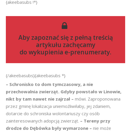
{akeebasubs !*}
Aby zapoznać się z pełną treścią
artykułu zachęcamy
do
wykupienia e-prenumeraty
.
{/akeebasubs}{akeebasubs *}
– Schronisko to dom tymczasowy, a nie
przechowalnia zwierząt. Gdyby powstało w Linowie,
nikt by tam nawet nie zajrzał –
mówi. Zaproponowana
przez gminę lokalizacja uniemożliwiłaby, jej zdaniem,
dotarcie do schroniska wolontariuszy czy osób
zainteresowanych adopcją zwierząt.
– Tereny przy
drodze do Dębówka były wymarzone –
nie może