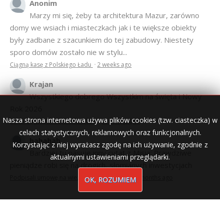
Anonim
Marzy mi się, żeby ta architektura Mazur, zarówno
domy we wsiach i miasteczkach jak i te większe obiekty
były zadbane z szacunkiem do tej zabudowy. Niestety
sporo domów zostało nie w stylu...
Ciągną kasę z Polskiego Ładu
·
2 weeks ago
Krajan
Wszystkiego dobrego Wszystkim na święta i Nowy
Rok 2026
Nasza strona internetowa używa plików cookies (tzw. ciasteczka) w
Anna Bogusz - Pastorałka 2025
·
7 months ago
celach statystycznych, reklamowych oraz funkcjonalnych.
hahahah
Korzystając z niej wyrażasz zgodę na ich używanie, zgodnie z
Bardziej tu pasuje inny cytat z Misia: Prawdziwe
aktualnymi ustawieniami przeglądarki.
pieniądze robi się na drogich, słomianych inwestycjach
Podpisali umowę na wieżę - Kurek Mazurski
·
7 months ago
OK, ROZUMIEM