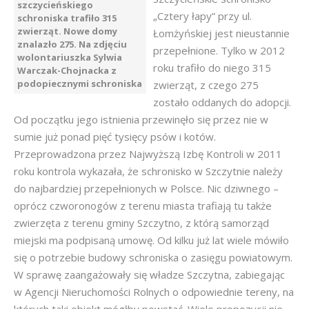
szczycieńskiego
„Cztery łapy” przy ul.
schroniska trafiło 315
zwierząt. Nowe domy
Łomżyńskiej jest nieustannie
znalazło 275. Na zdjęciu
przepełnione. Tylko w 2012
wolontariuszka Sylwia
roku trafiło do niego 315
Warczak-Chojnacka z
podopiecznymi schroniska
zwierząt, z czego 275
zostało oddanych do adopcji.
Od początku jego istnienia przewinęło się przez nie w
sumie już ponad pięć tysięcy psów i kotów.
Przeprowadzona przez Najwyższą Izbę Kontroli w 2011
roku kontrola wykazała, że schronisko w Szczytnie należy
do najbardziej przepełnionych w Polsce. Nic dziwnego –
oprócz czworonogów z terenu miasta trafiają tu także
zwierzęta z terenu gminy Szczytno, z którą samorząd
miejski ma podpisaną umowę. Od kilku już lat wiele mówiło
się o potrzebie budowy schroniska o zasięgu powiatowym.
W sprawę zaangażowały się władze Szczytna, zabiegając
w Agencji Nieruchomości Rolnych o odpowiednie tereny, na