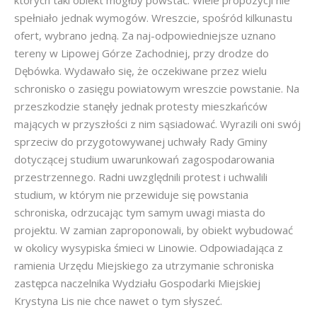
których taki obiekt mógłby powstać. Wiele propozycji nie
spełniało jednak wymogów. Wreszcie, spośród kilkunastu
ofert, wybrano jedną. Za naj-odpowiedniejsze uznano
tereny w Lipowej Górze Zachodniej, przy drodze do
Dębówka. Wydawało się, że oczekiwane przez wielu
schronisko o zasięgu powiatowym wreszcie powstanie. Na
przeszkodzie stanęły jednak protesty mieszkańców
mających w przyszłości z nim sąsiadować. Wyrazili oni swój
sprzeciw do przygotowywanej uchwały Rady Gminy
dotyczącej studium uwarunkowań zagospodarowania
przestrzennego. Radni uwzględnili protest i uchwalili
studium, w którym nie przewiduje się powstania
schroniska, odrzucając tym samym uwagi miasta do
projektu. W zamian zaproponowali, by obiekt wybudować
w okolicy wysypiska śmieci w Linowie. Odpowiadająca z
ramienia Urzędu Miejskiego za utrzymanie schroniska
zastępca naczelnika Wydziału Gospodarki Miejskiej
Krystyna Lis nie chce nawet o tym słyszeć.