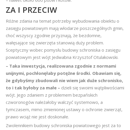
– nawet około 600 psów i kotów.
ZA I PRZECIW
Różne zdania na temat potrzeby wybudowania obiektu o
zasięgu powiatowym mają włodarze poszczególnych gmin,
choć wszyscy zgodnie przyznają, że bezdomne,
wałęsające się zwierzęta stanowią duży problem.
Sceptyczny wobec pomysłu budowy schroniska o zasięgu
powiatowym jest wójt Jedwabna Krzysztof Otulakowski.
– Taka inwestycja, realizowana zgodnie z normami
unijnymi, pochłonęłaby potężne środki. Obawiam się,
że gdybyśmy zbudowali nie wiem jak duże schronisko,
to i tak byłoby za małe –
dzieli się swoimi wątpliwościami
wójt. Jego zdaniem z problemem bezpańskich
czworonogów należałoby walczyć systemowo, a
tymczasem, mimo zmienionej ustawy o ochronie zwierząt,
prawo wciąż nie jest doskonałe.
Zwolennikiem budowy schroniska powiatowego jest za to