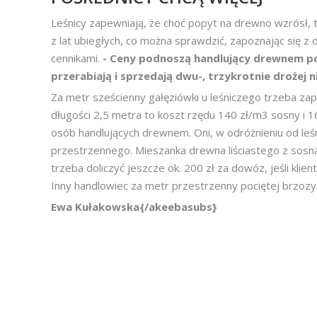
Leśnicy zapewniają, że choć popyt na drewno wzrósł,
z lat ubiegłych, co można sprawdzić, zapoznając się z
cennikami.
- Ceny podnoszą handlujący drewnem poś
przerabiają i sprzedają dwu-, trzykrotnie drożej n
Za metr sześcienny gałęziówki u leśniczego trzeba zapł
długości 2,5 metra to koszt rzędu 140 zł/m3 sosny i 16
osób handlujących drewnem. Oni, w odróżnieniu od leśn
przestrzennego. Mieszanka drewna liściastego z sosn
trzeba doliczyć jeszcze ok. 200 zł za dowóz, jeśli klien
Inny handlowiec za metr przestrzenny pociętej brzozy i
Ewa Kułakowska{/akeebasubs}