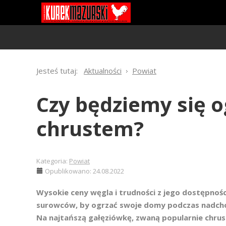
Jesteś tutaj:
Aktualności
Powiat
Czy będziemy się 
chrustem?
Kategoria:
Powiat
Opublikowano: 24.08.2022
Wysokie ceny węgla i trudności z jego dostępnoś
surowców, by ogrzać swoje domy podczas nadchodz
Na najtańszą gałęziówkę, zwaną popularnie chrus