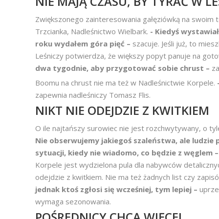
NIE MAJĄ CZASU, BY TYRAĆ W LE
Zwiększonego zainteresowania gałęziówką na swoim te
Trzcianka, Nadleśnictwo Wielbark.
- Kiedyś wystawia
roku wydałem góra pięć –
szacuje. Jeśli już, to mie
Leśniczy potwierdza, że większy popyt panuje na goto
dwa tygodnie, aby przygotować sobie chrust –
za
Boomu na chrust nie ma też w Nadleśnictwie Korpele.
-
zapewnia nadleśniczy Tomasz Flis.
NIKT NIE ODEJDZIE Z KWITKIEM
O ile najtańszy surowiec nie jest rozchwytywany, o t
Nie obserwujemy jakiegoś szaleństwa, ale ludzie 
sytuacji, kiedy nie wiadomo, co będzie z węglem 
Korpele jest wydzielona pula dla nabywców detalicznyc
odejdzie z kwitkiem. Nie ma też żadnych list czy zapi
jednak ktoś zgłosi się wcześniej, tym lepiej –
uprze
wymaga sezonowania.
POŚREDNICY CHCĄ WIĘCEJ