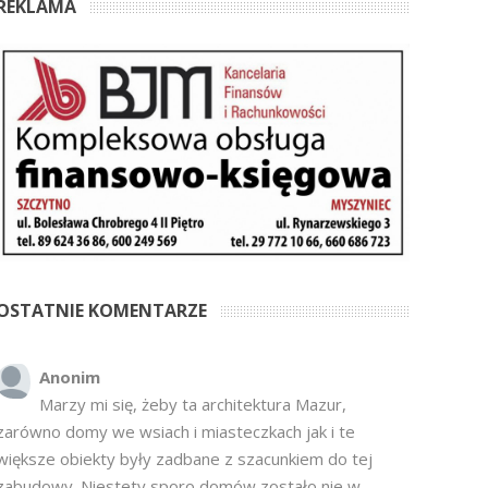
REKLAMA
OSTATNIE KOMENTARZE
Anonim
Marzy mi się, żeby ta architektura Mazur,
zarówno domy we wsiach i miasteczkach jak i te
większe obiekty były zadbane z szacunkiem do tej
zabudowy. Niestety sporo domów zostało nie w