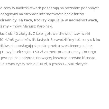
 to ceny w nadleśnictwach pozostają na poziomie podobnych
 dostępnymi na stronach internetowych nadleśnictw
rednicy. Są tacy, którzy kupują je w nadleśnictwach,
iż my –
mówi Mariusz Karpiński.
acić ok. 40 złotych. Z kolei gotowe drewno, tzw. wałki
0 zł/m3 gatunków liściastych. Sprawdziliśmy też ceny u kilku
ików, nie posługują się miarą metra sześciennego, lecz
ą to wydatek rzędu 150 zł za metr przestrzenny. Do tego
t jest np. ze Szczytna. Najwięcej kosztuje drewno liściaste.
 olszyny życzy sobie 300 zł, a jesionu – 500 złotych.