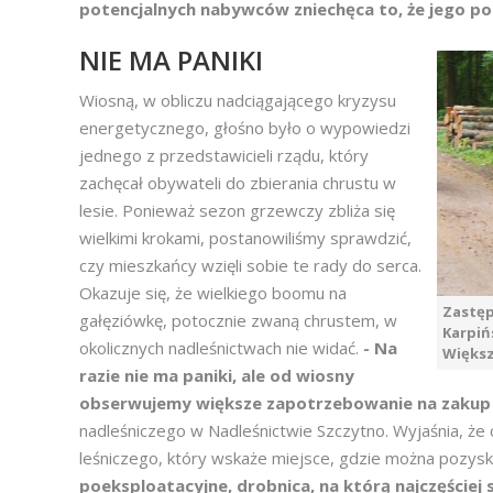
potencjalnych nabywców zniechęca to, że jego p
NIE MA PANIKI
Wiosną, w obliczu nadciągającego kryzysu
energetycznego, głośno było o wypowiedzi
jednego z przedstawicieli rządu, który
zachęcał obywateli do zbierania chrustu w
lesie. Ponieważ sezon grzewczy zbliża się
wielkimi krokami, postanowiliśmy sprawdzić,
czy mieszkańcy wzięli sobie te rady do serca.
Okazuje się, że wielkiego boomu na
Zastęp
gałęziówkę, potocznie zwaną chrustem, w
Karpiń
okolicznych nadleśnictwach nie widać.
- Na
Większ
razie nie ma paniki, ale od wiosny
obserwujemy większe zapotrzebowanie na zakup
nadleśniczego w Nadleśnictwie Szczytno. Wyjaśnia, że c
leśniczego, który wskaże miejsce, gdzie można pozysk
poeksploatacyjne, drobnica, na którą najczęściej 