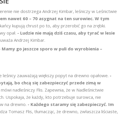
SIE
renie nie dostrzega Andrzej Kimbar, leśniczy w Leśnictwie
łem nawet 60 – 70 asygnat na ten surowiec. W tym
szkańcy kupują chrust po to, aby przerobić go na zrębki.
wy opał.
- Ludzie nie mają dziś czasu, aby tyrać w lesie
uważa Andrzej Kimbar.
 Mamy go jeszcze sporo w puli do wyrobienia –
yle leśnicy zauważają większy popyt na drewno opałowe.
-
pytają, bo chcą się zabezpieczyć przede zimą w
–
mówi nadleśniczy Flis. Zapewnia, że w Nadleśnictwie
h. Uspokaja, że każdy, kto potrzebuje surowca, nie
sów na drewno.
- Każdego staramy się zabezpieczyć. Im
dza Tomasz Flis, tłumacząc, że drewno, zwłaszcza liściaste,