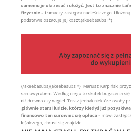
samemu je okrzesać i ułożyć. Jest to znacznie ta
fizycznie –
tłumaczy zastępca nadleśniczego. Ułożoną 
podstawie oszacuje jej koszt.{akeebasubs !*}
Aby zapoznać się z pełn
do
wykupieni
{/akeebasubs}{akeebasubs *} Mariusz Karpiński przyzna
samowyrobem. Według niego to skutek bogacenia się 
niż drewno czy węgiel. Teraz jednak niektóre osoby pr
głównie starsi ludzie, którzy kiedyś już pozyskiwa
finansowo ten surowiec się opłaca –
mówi zastępca 
leśniczego, chrust się znajdzie.