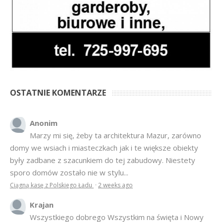
OSTATNIE KOMENTARZE
Anonim
Marzy mi się, żeby ta architektura Mazur, zarówno
domy we wsiach i miasteczkach jak i te większe obiekty
były zadbane z szacunkiem do tej zabudowy. Niestety
sporo domów zostało nie w stylu...
Ciągną kasę z Polskiego Ładu
·
2 weeks ago
Krajan
Wszystkiego dobrego Wszystkim na święta i Nowy