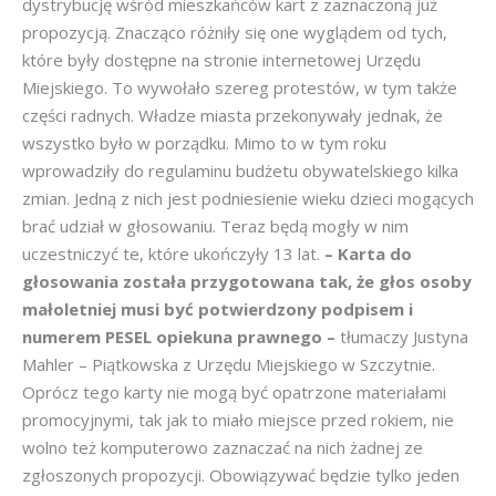
dystrybucję wśród mieszkańców kart z zaznaczoną już
propozycją. Znacząco różniły się one wyglądem od tych,
które były dostępne na stronie internetowej Urzędu
Miejskiego. To wywołało szereg protestów, w tym także
części radnych. Władze miasta przekonywały jednak, że
wszystko było w porządku. Mimo to w tym roku
wprowadziły do regulaminu budżetu obywatelskiego kilka
zmian. Jedną z nich jest podniesienie wieku dzieci mogących
brać udział w głosowaniu. Teraz będą mogły w nim
uczestniczyć te, które ukończyły 13 lat.
– Karta do
głosowania została przygotowana tak, że głos osoby
małoletniej musi być potwierdzony podpisem i
numerem PESEL opiekuna prawnego –
tłumaczy Justyna
Mahler – Piątkowska z Urzędu Miejskiego w Szczytnie.
Oprócz tego karty nie mogą być opatrzone materiałami
promocyjnymi, tak jak to miało miejsce przed rokiem, nie
wolno też komputerowo zaznaczać na nich żadnej ze
zgłoszonych propozycji. Obowiązywać będzie tylko jeden