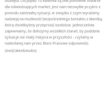
usunięta. Od piątku 10 kwietnia są one ponownie otwarte
dla odwiedzających market. Jest nam niezwykle przykro z
powodu zaistniałej sytuacji, w związku z czym wyrażamy
nadzieję na możliwość bezpośredniego kontaktu z klientką,
którą chcielibyśmy przeprosić osobiście. Jednocześnie
zapewniamy, że dołożymy wszelkich starań, by podobne
sytuacje nie miały miejsca w przyszłości - czytamy w
nadesłanej nam przez Biuro Prasowe odpowiedzi.
(ew){/akeebasubs}