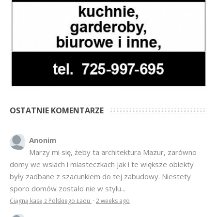
OSTATNIE KOMENTARZE
Anonim
Marzy mi się, żeby ta architektura Mazur, zarówno
domy we wsiach i miasteczkach jak i te większe obiekty
były zadbane z szacunkiem do tej zabudowy. Niestety
sporo domów zostało nie w stylu...
Ciągną kasę z Polskiego Ładu
·
2 weeks ago