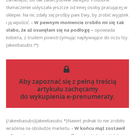
tłumaczenie usłyszała jeszcze od innej osoby pracującej w
sklepie. Na nic zdały się prośby pani Ewy, by zrobić wyjątek
i ją wpuścić.
- W pewnym momencie zrobiło mi się tak
słabo, że aż osunęłam się na podłogę –
opowiada
kobieta, z trudem powstrzymując napływające do oczu łzy.
{akeebasubs !*}
Aby zapoznać się z pełną treścią
artykułu zachęcamy
do
wykupienia e-prenumeraty
.
{/akeebasubs}{akeebasubs *}Nawet jednak to nie zrobiło
wrażenia na obsłudze marketu.
- W końcu mąż zostawił