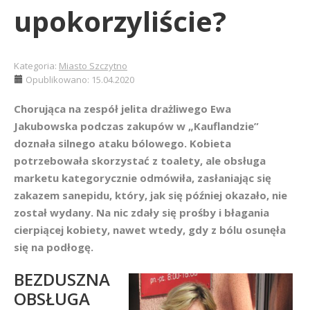
upokorzyliście?
Kategoria:
Miasto Szczytno
Opublikowano: 15.04.2020
Chorująca na zespół jelita drażliwego Ewa
Jakubowska podczas zakupów w „Kauflandzie”
doznała silnego ataku bólowego. Kobieta
potrzebowała skorzystać z toalety, ale obsługa
marketu kategorycznie odmówiła, zasłaniając się
zakazem sanepidu, który, jak się później okazało, nie
został wydany. Na nic zdały się prośby i błagania
cierpiącej kobiety, nawet wtedy, gdy z bólu osunęła
się na podłogę.
BEZDUSZNA
OBSŁUGA