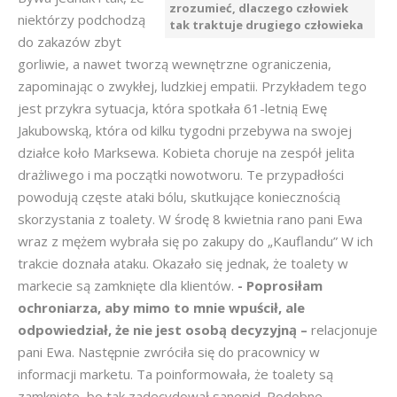
zrozumieć, dlaczego człowiek
niektórzy podchodzą
tak traktuje drugiego człowieka
do zakazów zbyt
gorliwie, a nawet tworzą wewnętrzne ograniczenia,
zapominając o zwykłej, ludzkiej empatii. Przykładem tego
jest przykra sytuacja, która spotkała 61-letnią Ewę
Jakubowską, która od kilku tygodni przebywa na swojej
działce koło Marksewa. Kobieta choruje na zespół jelita
drażliwego i ma początki nowotworu. Te przypadłości
powodują częste ataki bólu, skutkujące koniecznością
skorzystania z toalety. W środę 8 kwietnia rano pani Ewa
wraz z mężem wybrała się po zakupy do „Kauflandu” W ich
trakcie doznała ataku. Okazało się jednak, że toalety w
markecie są zamknięte dla klientów.
- Poprosiłam
ochroniarza, aby mimo to mnie wpuścił, ale
odpowiedział, że nie jest osobą decyzyjną –
relacjonuje
pani Ewa. Następnie zwróciła się do pracownicy w
informacji marketu. Ta poinformowała, że toalety są
zamknięte, bo tak zadecydował sanepid. Podobne