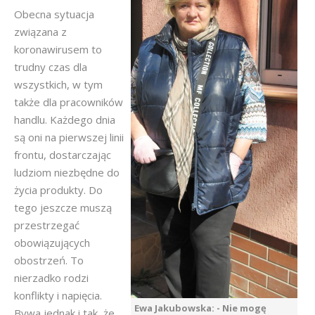
Obecna sytuacja
związana z
koronawirusem to
trudny czas dla
wszystkich, w tym
także dla pracowników
handlu. Każdego dnia
są oni na pierwszej linii
frontu, dostarczając
ludziom niezbędne do
życia produkty. Do
tego jeszcze muszą
przestrzegać
obowiązujących
obostrzeń. To
nierzadko rodzi
konflikty i napięcia.
Ewa Jakubowska: - Nie mogę
Bywa jednak i tak, że