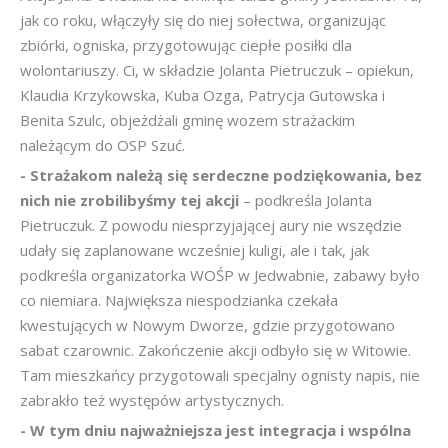
jak co roku, włączyły się do niej sołectwa, organizując
zbiórki, ogniska, przygotowując ciepłe posiłki dla
wolontariuszy. Ci, w składzie Jolanta Pietruczuk – opiekun,
Klaudia Krzykowska, Kuba Ozga, Patrycja Gutowska i
Benita Szulc, objeżdżali gminę wozem strażackim
należącym do OSP Szuć.
- Strażakom należą się serdeczne podziękowania, bez
nich nie zrobilibyśmy tej akcji
– podkreśla Jolanta
Pietruczuk. Z powodu niesprzyjającej aury nie wszędzie
udały się zaplanowane wcześniej kuligi, ale i tak, jak
podkreśla organizatorka WOŚP w Jedwabnie, zabawy było
co niemiara. Największa niespodzianka czekała
kwestujących w Nowym Dworze, gdzie przygotowano
sabat czarownic. Zakończenie akcji odbyło się w Witowie.
Tam mieszkańcy przygotowali specjalny ognisty napis, nie
zabrakło też występów artystycznych.
- W tym dniu najważniejsza jest integracja i wspólna