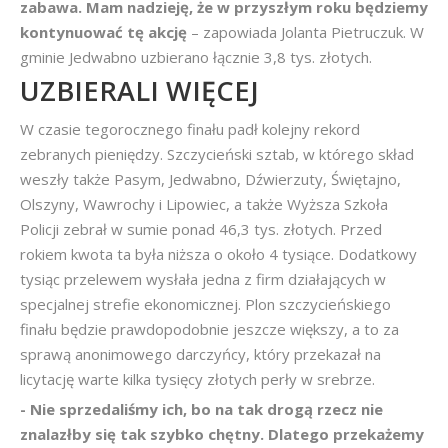
zabawa. Mam nadzieję, że w przyszłym roku będziemy
kontynuować tę akcję
– zapowiada Jolanta Pietruczuk. W
gminie Jedwabno uzbierano łącznie 3,8 tys. złotych.
UZBIERALI WIĘCEJ
W czasie tegorocznego finału padł kolejny rekord
zebranych pieniędzy. Szczycieński sztab, w którego skład
weszły także Pasym, Jedwabno, Dźwierzuty, Świętajno,
Olszyny, Wawrochy i Lipowiec, a także Wyższa Szkoła
Policji zebrał w sumie ponad 46,3 tys. złotych. Przed
rokiem kwota ta była niższa o około 4 tysiące. Dodatkowy
tysiąc przelewem wysłała jedna z firm działających w
specjalnej strefie ekonomicznej. Plon szczycieńskiego
finału będzie prawdopodobnie jeszcze większy, a to za
sprawą anonimowego darczyńcy, który przekazał na
licytację warte kilka tysięcy złotych perły w srebrze.
- Nie sprzedaliśmy ich, bo na tak drogą rzecz nie
znalazłby się tak szybko chętny. Dlatego przekażemy