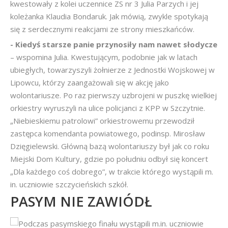
kwestowały z kolei uczennice ZS nr 3 Julia Parzych i jej
koleżanka Klaudia Bondaruk. Jak mówią, zwykle spotykają
się z serdecznymi reakcjami ze strony mieszkańców.
- Kiedyś starsze panie przynosiły nam nawet słodycze
– wspomina Julia. Kwestującym, podobnie jak w latach
ubiegłych, towarzyszyli żołnierze z Jednostki Wojskowej w
Lipowcu, którzy zaangażowali się w akcję jako
wolontariusze. Po raz pierwszy uzbrojeni w puszkę wielkiej
orkiestry wyruszyli na ulice policjanci z KPP w Szczytnie.
„Niebieskiemu patrolowi” orkiestrowemu przewodził
zastępca komendanta powiatowego, podinsp. Mirosław
Dzięgielewski. Główną bazą wolontariuszy był jak co roku
Miejski Dom Kultury, gdzie po południu odbył się koncert
„Dla każdego coś dobrego”, w trakcie którego wystąpili m.
in. uczniowie szczycieńskich szkół.
PASYM NIE ZAWIÓDŁ