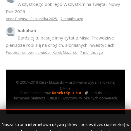
Wszystkiego dobrego Wszystkim na święta i Nowy
Rok 2026
Anna Bogusz - Pastorałka 2025
·
7 months ago
hahahah
Bardziej tu pasuje inny cytat z Misia: Prawdziwe
pieniądze robi się na drogich, słomianych inwestycjach
Podpisali umowę na wieżę - Kurek Mazurski
·
7 months ago
© 2007–2018 Kurek Mazurski — archiwalne wydania lokalnej
gazety.
Opieka techniczna:
Konekt Sp. z o.o.
- kasy fiskalne,
terminale płatnicze, usługi IT, wizytówki w lokalnych domenach
Nasza strona internetowa używa plików cookies (tzw. ciasteczka) w