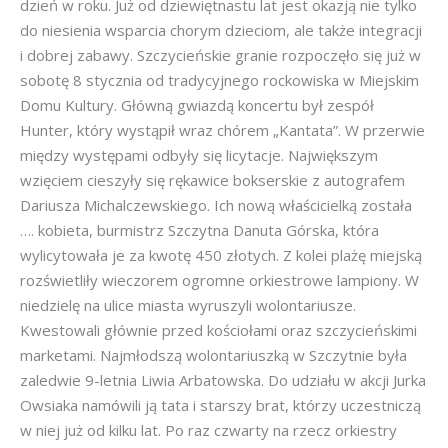
dzień w roku. Już od dziewiętnastu lat jest okazją nie tylko
do niesienia wsparcia chorym dzieciom, ale także integracji
i dobrej zabawy. Szczycieńskie granie rozpoczęło się już w
sobotę 8 stycznia od tradycyjnego rockowiska w Miejskim
Domu Kultury. Główną gwiazdą koncertu był zespół
Hunter, który wystąpił wraz chórem „Kantata”. W przerwie
między występami odbyły się licytacje. Największym
wzięciem cieszyły się rękawice bokserskie z autografem
Dariusza Michalczewskiego. Ich nową właścicielką została
…. kobieta, burmistrz Szczytna Danuta Górska, która
wylicytowała je za kwotę 450 złotych. Z kolei plażę miejską
rozświetliły wieczorem ogromne orkiestrowe lampiony. W
niedzielę na ulice miasta wyruszyli wolontariusze.
Kwestowali głównie przed kościołami oraz szczycieńskimi
marketami. Najmłodszą wolontariuszką w Szczytnie była
zaledwie 9-letnia Liwia Arbatowska. Do udziału w akcji Jurka
Owsiaka namówili ją tata i starszy brat, którzy uczestniczą
w niej już od kilku lat. Po raz czwarty na rzecz orkiestry