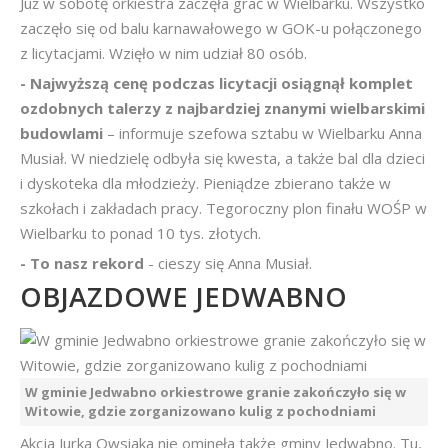
Już w sobotę orkiestra zaczęła grać w Wielbarku. Wszystko
zaczęło się od balu karnawałowego w GOK-u połączonego
z licytacjami. Wzięło w nim udział 80 osób.
- Najwyższą cenę podczas licytacji osiągnął komplet
ozdobnych talerzy z najbardziej znanymi wielbarskimi
budowlami
– informuje szefowa sztabu w Wielbarku Anna
Musiał. W niedzielę odbyła się kwesta, a także bal dla dzieci
i dyskoteka dla młodzieży. Pieniądze zbierano także w
szkołach i zakładach pracy. Tegoroczny plon finału WOŚP w
Wielbarku to ponad 10 tys. złotych.
- To nasz rekord
- cieszy się Anna Musiał.
OBJAZDOWE JEDWABNO
W gminie Jedwabno orkiestrowe granie zakończyło się w
Witowie, gdzie zorganizowano kulig z pochodniami
Akcja Jurka Owsiaka nie ominęła także gminy Jedwabno. Tu,