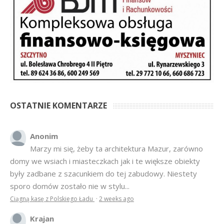
OSTATNIE KOMENTARZE
Anonim
Marzy mi się, żeby ta architektura Mazur, zarówno
domy we wsiach i miasteczkach jak i te większe obiekty
były zadbane z szacunkiem do tej zabudowy. Niestety
sporo domów zostało nie w stylu...
Ciągną kasę z Polskiego Ładu
·
2 weeks ago
Krajan