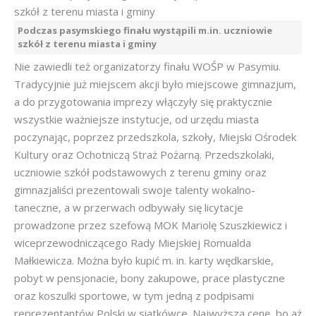
Podczas pasymskiego finału wystąpili m.in. uczniowie
szkół z terenu miasta i gminy
Nie zawiedli też organizatorzy finału WOŚP w Pasymiu.
Tradycyjnie już miejscem akcji było miejscowe gimnazjum,
a do przygotowania imprezy włączyły się praktycznie
wszystkie ważniejsze instytucje, od urzędu miasta
poczynając, poprzez przedszkola, szkoły, Miejski Ośrodek
Kultury oraz Ochotniczą Straż Pożarną. Przedszkolaki,
uczniowie szkół podstawowych z terenu gminy oraz
gimnazjaliści prezentowali swoje talenty wokalno-
taneczne, a w przerwach odbywały się licytacje
prowadzone przez szefową MOK Mariolę Szuszkiewicz i
wiceprzewodniczącego Rady Miejskiej Romualda
Małkiewicza. Można było kupić m. in. karty wędkarskie,
pobyt w pensjonacie, bony zakupowe, prace plastyczne
oraz koszulki sportowe, w tym jedną z podpisami
reprezentantów Polski w siatkówce. Najwyższą cenę, bo aż