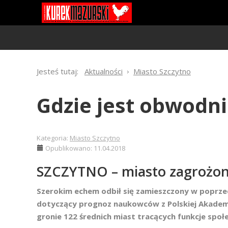
Jesteś tutaj:
Aktualności
Miasto Szczytno
Gdzie jest obwodni
Kategoria:
Miasto Szczytno
Opublikowano: 11.04.2018
SZCZYTNO – miasto zagrożon
Szerokim echem odbił się zamieszczony w poprze
dotyczący prognoz naukowców z Polskiej Akademii 
gronie 122 średnich miast tracących funkcje spo