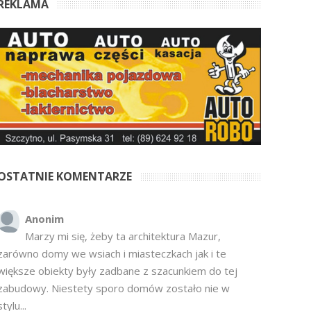
REKLAMA
OSTATNIE KOMENTARZE
Anonim
Marzy mi się, żeby ta architektura Mazur,
zarówno domy we wsiach i miasteczkach jak i te
większe obiekty były zadbane z szacunkiem do tej
zabudowy. Niestety sporo domów zostało nie w
stylu...