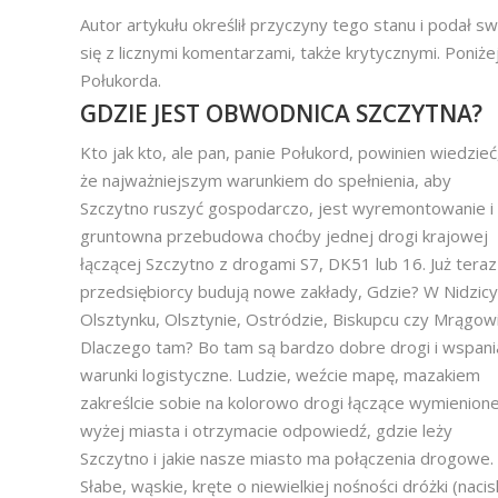
Autor artykułu określił przyczyny tego stanu i podał 
się z licznymi komentarzami, także krytycznymi. Poniż
Połukorda.
GDZIE JEST OBWODNICA SZCZYTNA?
Kto jak kto, ale pan, panie Połukord, powinien wiedzieć
że najważniejszym warunkiem do spełnienia, aby
Szczytno ruszyć gospodarczo, jest wyremontowanie i
gruntowna przebudowa choćby jednej drogi krajowej
łączącej Szczytno z drogami S7, DK51 lub 16. Już teraz
przedsiębiorcy budują nowe zakłady, Gdzie? W Nidzicy
Olsztynku, Olsztynie, Ostródzie, Biskupcu czy Mrągowi
Dlaczego tam? Bo tam są bardzo dobre drogi i wspani
warunki logistyczne. Ludzie, weźcie mapę, mazakiem
zakreślcie sobie na kolorowo drogi łączące wymienion
wyżej miasta i otrzymacie odpowiedź, gdzie leży
Szczytno i jakie nasze miasto ma połączenia drogowe.
Słabe, wąskie, kręte o niewielkiej nośności dróżki (nacis