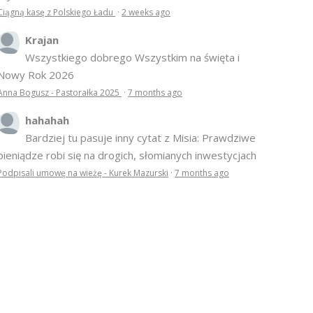
Ciągną kasę z Polskiego Ładu
·
2 weeks ago
Krajan
Wszystkiego dobrego Wszystkim na święta i
Nowy Rok 2026
Anna Bogusz - Pastorałka 2025
·
7 months ago
hahahah
Bardziej tu pasuje inny cytat z Misia: Prawdziwe
pieniądze robi się na drogich, słomianych inwestycjach
Podpisali umowę na wieżę - Kurek Mazurski
·
7 months ago