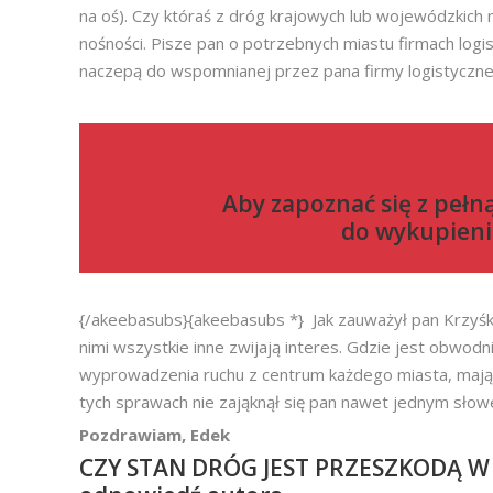
na oś). Czy któraś z dróg krajowych lub wojewódzkich
nośności. Pisze pan o potrzebnych miastu firmach logist
naczepą do wspomnianej przez pana firmy logistyczne
Aby zapoznać się z pełn
do
wykupieni
{/akeebasubs}{akeebasubs *} Jak zauważył pan Krzyśk
nimi wszystkie inne zwijają interes. Gdzie jest obwo
wyprowadzenia ruchu z centrum każdego miasta, mają t
tych sprawach nie zająknął się pan nawet jednym sło
Pozdrawiam, Edek
CZY STAN DRÓG JEST PRZESZKODĄ 