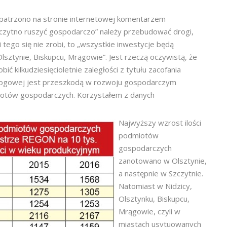
atrzono na stronie internetowej komentarzem
czytno ruszyć gospodarczo” należy przebudować drogi,
i tego się nie zrobi, to „wszystkie inwestycje będą
sztynie, Biskupcu, Mrągowie”. Jest rzeczą oczywistą, że
ić kilkudziesięcioletnie zaległości z tytułu zacofania
 drogowej jest przeszkodą w rozwoju gospodarczym
miotów gospodarczych. Korzystałem z danych
Najwyższy wzrost ilości
podmiotów
gospodarczych
zanotowano w Olsztynie,
a następnie w Szczytnie.
Natomiast w Nidzicy,
Olsztynku, Biskupcu,
Mrągowie, czyli w
miastach usytuowanych