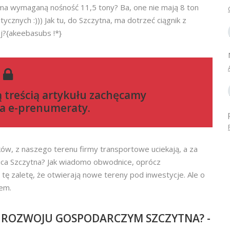
 ma wymaganą nośność 11,5 tony? Ba, one nie mają 8 ton
ycznych :))) Jak tu, do Szczytna, ma dotrzeć ciągnik z
j?{akeebasubs !*}
ą treścią artykułu zachęcamy
a e-prenumeraty
.
ów, z naszego terenu firmy transportowe uciekają, a za
dnica Szczytna? Jak wiadomo obwodnice, oprócz
ę zaletę, że otwierają nowe tereny pod inwestycje. Ale o
wem.
W ROZWOJU GOSPODARCZYM SZCZYTNA? -