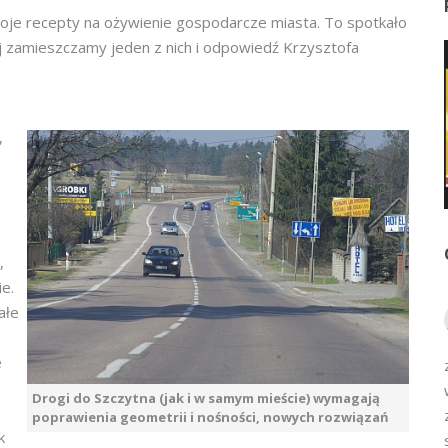
swoje recepty na ożywienie gospodarcze miasta. To spotkało
ej zamieszczamy jeden z nich i odpowiedź Krzysztofa
,
,
e.
ałe
e
Drogi do Szczytna (jak i w samym mieście) wymagają
poprawienia geometrii i nośności, nowych rozwiązań
k