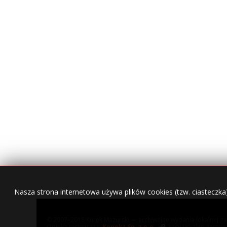
Nasza strona internetowa używa plików cookies (tzw. ciasteczka
© 2007–2018 Kurek Mazurski — archiwalne wydania lokalnej ga
Opieka techniczna:
Konekt Sp. z o.o.
- kasy fiskalne, termi