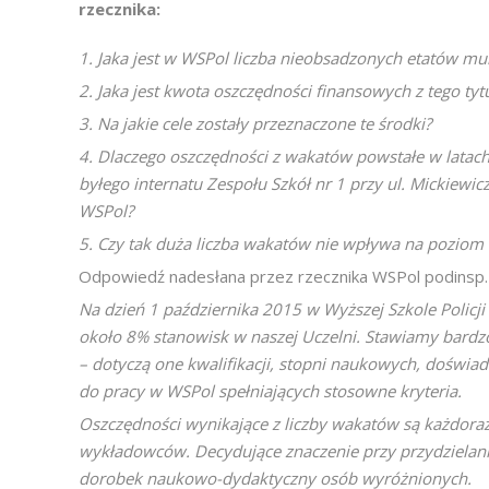
rzecznika:
1. Jaka jest w WSPol liczba nieobsadzonych etatów m
2. Jaka jest kwota oszczędności finansowych z tego tyt
3. Na jakie cele zostały przeznaczone te środki?
4. Dlaczego oszczędności z wakatów powstałe w latac
byłego internatu Zespołu Szkół nr 1 przy ul. Mickiewi
WSPol?
5. Czy tak duża liczba wakatów nie wpływa na poziom i
Odpowiedź nadesłana przez rzecznika WSPol podinsp.
Na dzień 1 października 2015 w Wyższej Szkole Policji
około 8% stanowisk w naszej Uczelni. Stawiamy bard
– dotyczą one kwalifikacji, stopni naukowych, doświad
do pracy w WSPol spełniających stosowne kryteria.
Oszczędności wynikające z liczby wakatów są każdor
wykładowców. Decydujące znaczenie przy przydzielani
dorobek naukowo-dydaktyczny osób wyróżnionych.