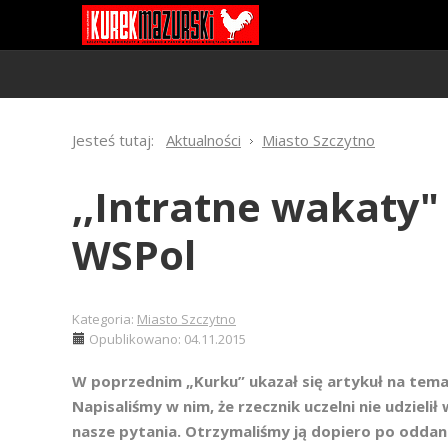
Jesteś tutaj:
Aktualności
Miasto Szczytno
,,Intratne wakaty"
WSPol
Kategoria:
Miasto Szczytno
Opublikowano: 04.11.2015
W poprzednim „Kurku” ukazał się artykuł na tema
Napisaliśmy w nim, że rzecznik uczelni nie udziel
nasze pytania. Otrzymaliśmy ją dopiero po oddan