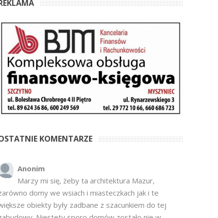
REKLAMA
OSTATNIE KOMENTARZE
Anonim
Marzy mi się, żeby ta architektura Mazur,
zarówno domy we wsiach i miasteczkach jak i te
większe obiekty były zadbane z szacunkiem do tej
zabudowy. Niestety sporo domów zostało nie w