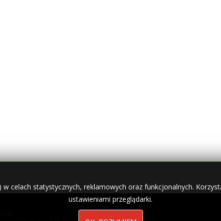
) w celach statystycznych, reklamowych oraz funkcjonalnych. Korzysta
ustawieniami przeglądarki.
zety.
nale płatnicze, usługi IT, wizytówki w lokalnych domenach