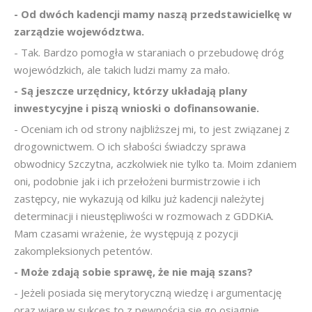
- Od dwóch kadencji mamy naszą przedstawicielkę w
zarządzie województwa.
- Tak. Bardzo pomogła w staraniach o przebudowę dróg
wojewódzkich, ale takich ludzi mamy za mało.
- Są jeszcze urzędnicy, którzy układają plany
inwestycyjne i piszą wnioski o dofinansowanie.
- Oceniam ich od strony najbliższej mi, to jest związanej z
drogownictwem. O ich słabości świadczy sprawa
obwodnicy Szczytna, aczkolwiek nie tylko ta. Moim zdaniem
oni, podobnie jak i ich przełożeni burmistrzowie i ich
zastępcy, nie wykazują od kilku już kadencji należytej
determinacji i nieustępliwości w rozmowach z GDDKiA.
Mam czasami wrażenie, że występują z pozycji
zakompleksionych petentów.
- Może zdają sobie sprawę, że nie mają szans?
- Jeżeli posiada się merytoryczną wiedzę i argumentację
oraz wiarę w sukces to z pewnością się go osiągnie.