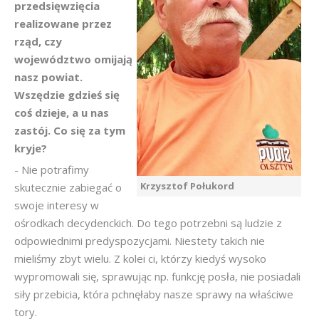
przedsięwzięcia
realizowane przez
rząd, czy
województwo omijają
nasz powiat.
Wszędzie gdzieś się
coś dzieje, a u nas
zastój. Co się za tym
kryje?
- Nie potrafimy
Krzysztof Połukord
skutecznie zabiegać o
swoje interesy w
ośrodkach decydenckich. Do tego potrzebni są ludzie z
odpowiednimi predyspozycjami. Niestety takich nie
mieliśmy zbyt wielu. Z kolei ci, którzy kiedyś wysoko
wypromowali się, sprawując np. funkcję posła, nie posiadali
siły przebicia, która pchnęłaby nasze sprawy na właściwe
tory.