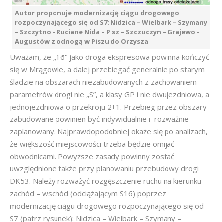
Autor proponuje modernizację ciągu drogowego
rozpoczynającego się od S7: Nidzica – Wielbark – Szymany
– Szczytno - Ruciane Nida – Pisz – Szczuczyn – Grajewo -
Augustów z odnogą w Piszu do Orzysza
Uważam, że „16” jako droga ekspresowa powinna kończyć
się w Mrągowie, a dalej przebiegać generalnie po starym
śladzie na obszarach niezabudowanych z zachowaniem
parametrów drogi nie „S”, a klasy GP i nie dwujezdniowa, a
jednojezdniowa o przekroju 2+1. Przebieg przez obszary
zabudowane powinien być indywidualnie i rozważnie
zaplanowany. Najprawdopodobniej okaże się po analizach,
że większość miejscowości trzeba będzie omijać
obwodnicami. Powyższe zasady powinny zostać
uwzględnione także przy planowaniu przebudowy drogi
DK53. Należy rozważyć rozgęszczenie ruchu na kierunku
zachód – wschód (odciążającym S16) poprzez
modernizację ciągu drogowego rozpoczynającego się od
S7 (patrz rysunek): Nidzica – Wielbark – Szymany –