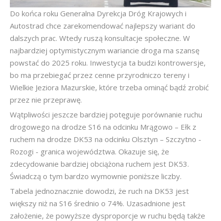
Do końca roku Generalna Dyrekcja Dróg Krajowych i
Autostrad chce zarekomendować najlepszy wariant do
dalszych prac. Wtedy ruszą konsultacje społeczne. W
najbardziej optymistycznym wariancie droga ma szansę
powstać do 2025 roku. Inwestycja ta budzi kontrowersje,
bo ma przebiegać przez cenne przyrodniczo tereny i
Wielkie Jeziora Mazurskie, które trzeba ominąć bądź zrobić
przez nie przeprawę.
Wątpliwości jeszcze bardziej potęguje porównanie ruchu
drogowego na drodze S16 na odcinku Mrągowo – Ełk z
ruchem na drodze DK53 na odcinku Olsztyn – Szczytno -
Rozogi - granica województwa. Okazuje się, że
zdecydowanie bardziej obciążona ruchem jest DK53.
Świadczą o tym bardzo wymownie poniższe liczby.
Tabela jednoznacznie dowodzi, że ruch na DK53 jest
większy niż na S16 średnio o 74%. Uzasadnione jest
założenie, że powyższe dysproporcje w ruchu będą także