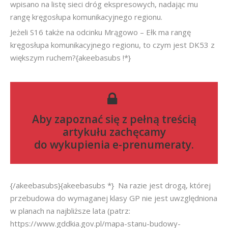
wpisano na listę sieci dróg ekspresowych, nadając mu
rangę kręgosłupa komunikacyjnego regionu.
Jeżeli S16 także na odcinku Mrągowo – Ełk ma rangę
kręgosłupa komunikacyjnego regionu, to czym jest DK53 z
większym ruchem?{akeebasubs !*}
Aby zapoznać się z pełną treścią
artykułu zachęcamy
do
wykupienia e-prenumeraty
.
{/akeebasubs}{akeebasubs *} Na razie jest drogą, której
przebudowa do wymaganej klasy GP nie jest uwzględniona
w planach na najbliższe lata (patrz:
https://www.gddkia.gov.pl/mapa-stanu-budowy-