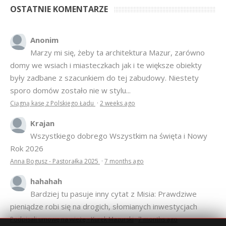
OSTATNIE KOMENTARZE
Anonim
Marzy mi się, żeby ta architektura Mazur, zarówno
domy we wsiach i miasteczkach jak i te większe obiekty
były zadbane z szacunkiem do tej zabudowy. Niestety
sporo domów zostało nie w stylu...
Ciągną kasę z Polskiego Ładu
·
2 weeks ago
Krajan
Wszystkiego dobrego Wszystkim na święta i Nowy
Rok 2026
Anna Bogusz - Pastorałka 2025
·
7 months ago
hahahah
Bardziej tu pasuje inny cytat z Misia: Prawdziwe
pieniądze robi się na drogich, słomianych inwestycjach
Podpisali umowę na wieżę - Kurek Mazurski
·
7 months ago