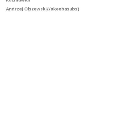
Andrzej Olszewski{/akeebasubs}