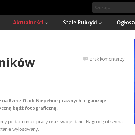
Aktualności
Stałe Rubryki
Ogłosz
lników
Brak komentarzy
 na Rzecz Osób Niepełnosprawnych organizuje
yczną bądź fotograficzną.
imy podać numer pracy oraz swoje dane. Nagrodę otrzyma
ostanie wylosowany.