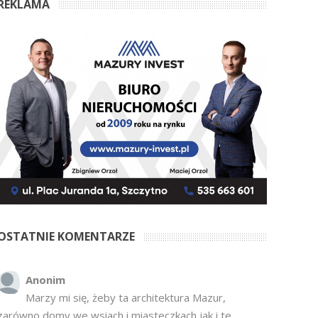
REKLAMA
OSTATNIE KOMENTARZE
Anonim
Marzy mi się, żeby ta architektura Mazur,
zarówno domy we wsiach i miasteczkach jak i te