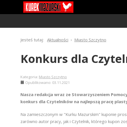
Jesteś tutaj:
Aktualności
Miasto Szczytno
Konkurs dla Czyte
Kategoria:
Miasto Szczytno
Opublikowano: 03.11.2021
Nasza redakcja wraz ze Stowarzyszeniem Pomocy
konkurs dla Czytelników na najlepszą pracę plast
Na zamieszczonym w "Kurku Mazurskim" kuponie pros
zarówno autor pracy, jak i Czytelnik, którego kupon z