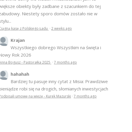
większe obiekty były zadbane z szacunkiem do tej
zabudowy. Niestety sporo domów zostało nie w
stylu...
Ciągną kasę z Polskiego Ładu
·
2 weeks ago
Krajan
Wszystkiego dobrego Wszystkim na święta i
Nowy Rok 2026
Anna Bogusz - Pastorałka 2025
·
7 months ago
hahahah
Bardziej tu pasuje inny cytat z Misia: Prawdziwe
pieniądze robi się na drogich, słomianych inwestycjach
Podpisali umowę na wieżę - Kurek Mazurski
·
7 months ago