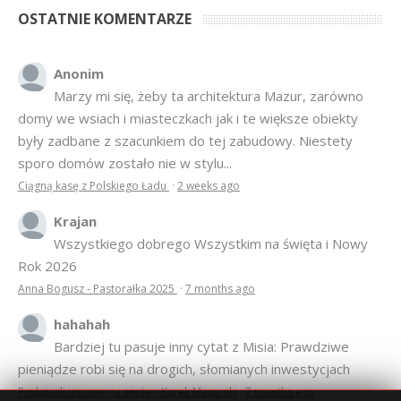
OSTATNIE KOMENTARZE
Anonim
Marzy mi się, żeby ta architektura Mazur, zarówno
domy we wsiach i miasteczkach jak i te większe obiekty
były zadbane z szacunkiem do tej zabudowy. Niestety
sporo domów zostało nie w stylu...
Ciągną kasę z Polskiego Ładu
·
2 weeks ago
Krajan
Wszystkiego dobrego Wszystkim na święta i Nowy
Rok 2026
Anna Bogusz - Pastorałka 2025
·
7 months ago
hahahah
Bardziej tu pasuje inny cytat z Misia: Prawdziwe
pieniądze robi się na drogich, słomianych inwestycjach
Podpisali umowę na wieżę - Kurek Mazurski
·
7 months ago