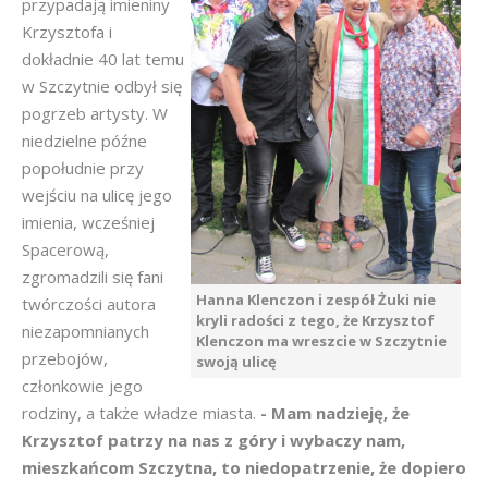
przypadają imieniny
Krzysztofa i
dokładnie 40 lat temu
w Szczytnie odbył się
pogrzeb artysty. W
niedzielne późne
popołudnie przy
wejściu na ulicę jego
imienia, wcześniej
Spacerową,
zgromadzili się fani
Hanna Klenczon i zespół Żuki nie
twórczości autora
kryli radości z tego, że Krzysztof
niezapomnianych
Klenczon ma wreszcie w Szczytnie
przebojów,
swoją ulicę
członkowie jego
rodziny, a także władze miasta.
- Mam
nadzieję, że
Krzysztof patrzy na nas z góry i wybaczy nam,
mieszkańcom Szczytna, to niedopatrzenie, że dopiero