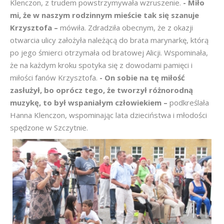
Klenczon, z trudem powstrzymywała wzruszenie.
- Miło
mi, że w naszym rodzinnym mieście tak się szanuje
Krzysztofa –
mówiła. Zdradziła obecnym, że z okazji
otwarcia ulicy założyła należącą do brata marynarkę, którą
po jego śmierci otrzymała od bratowej Alicji. Wspominała,
że na każdym kroku spotyka się z dowodami pamięci i
miłości fanów Krzysztofa.
- On sobie na tę miłość
zasłużył, bo oprócz tego, że tworzył różnorodną
muzykę, to był wspaniałym człowiekiem –
podkreślała
Hanna Klenczon, wspominając lata dzieciństwa i młodości
spędzone w Szczytnie.