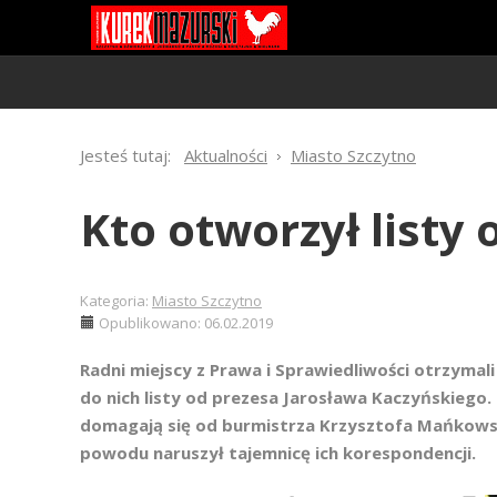
Jesteś tutaj:
Aktualności
Miasto Szczytno
Kto otworzył listy 
Kategoria:
Miasto Szczytno
Opublikowano: 06.02.2019
Radni miejscy z Prawa i Sprawiedliwości otrzyma
do nich listy od prezesa Jarosława Kaczyńskiego.
domagają się od burmistrza Krzysztofa Mańkowski
powodu naruszył tajemnicę ich korespondencji.