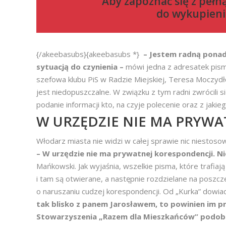
Aby zapoznać się z pełn
do
wykupieni
{/akeebasubs}{akeebasubs *}
– Jestem radną ponad 
sytuacją do czynienia –
mówi jedna z adresatek pisma
szefowa klubu PiS w Radzie Miejskiej, Teresa Moczydł
jest niedopuszczalne. W związku z tym radni zwrócili
podanie informacji kto, na czyje polecenie oraz z jaki
W URZĘDZIE NIE MA PRYW
Włodarz miasta nie widzi w całej sprawie nic niestoso
– W urzędzie nie ma prywatnej korespondencji. N
Mańkowski. Jak wyjaśnia, wszelkie pisma, które trafiaj
i tam są otwierane, a następnie rozdzielane na poszcz
o naruszaniu cudzej korespondencji. Od „Kurka” dowiaduj
tak blisko z panem Jarosławem, to powinien im 
Stowarzyszenia „Razem dla Mieszkańców” podobne