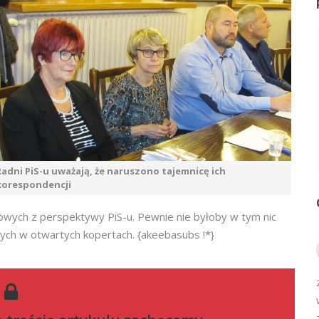
Radni PiS-u uważają, że naruszono tajemnicę ich
korespondencji
ch z perspektywy PiS-u. Pewnie nie byłoby w tym nic
nych w otwartych kopertach. {akeebasubs !*}