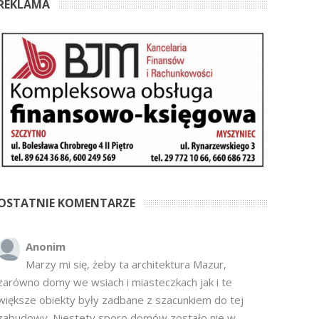
REKLAMA
OSTATNIE KOMENTARZE
Anonim
Marzy mi się, żeby ta architektura Mazur,
zarówno domy we wsiach i miasteczkach jak i te
większe obiekty były zadbane z szacunkiem do tej
zabudowy. Niestety sporo domów zostało nie w