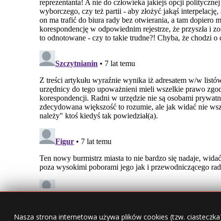
Nasza strona internetowa używa plików cookies (tzw. ciasteczka