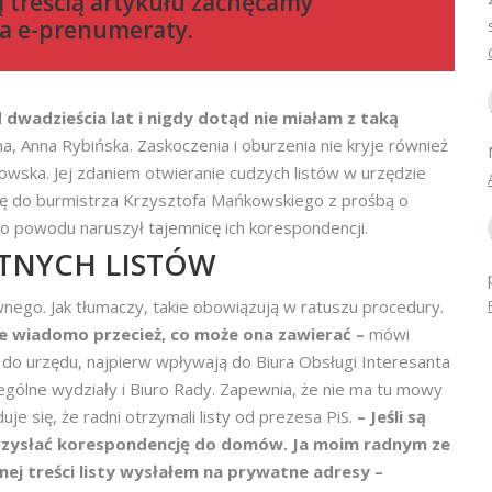
ą treścią artykułu zachęcamy
a e-prenumeraty
.
dwadzieścia lat i nigdy dotąd nie miałam z taką
, Anna Rybińska. Zaskoczenia i oburzenia nie kryje również
owska. Jej zdaniem otwieranie cudzych listów w urzędzie
 się do burmistrza Krzysztofa Mańkowskiego z prośbą o
ego powodu naruszył tajemnicę ich korespondencji.
ATNYCH LISTÓW
wnego. Jak tłumaczy, takie obowiązują w ratuszu procedury.
ie wiadomo przecież, co może ona zawierać –
mówi
ą do urzędu, najpierw wpływają do Biura Obsługi Interesanta
ególne wydziały i Biuro Rady. Zapewnia, że nie ma tu mowy
e się, że radni otrzymali listy od prezesa PiS.
– Jeśli są
przysłać korespondencję do domów. Ja moim radnym ze
j treści listy wysłałem na prywatne adresy –