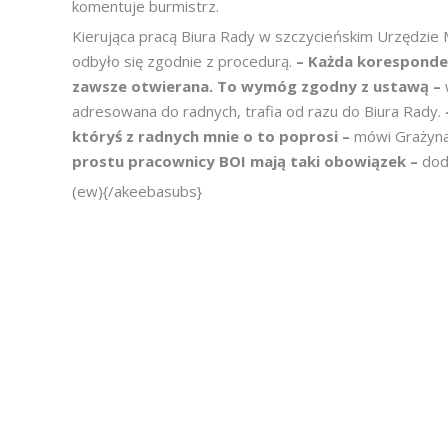
komentuje burmistrz.
Kierująca pracą Biura Rady w szczycieńskim Urzędzie
odbyło się zgodnie z procedurą.
– Każda koresponden
zawsze otwierana. To wymóg zgodny z ustawą –
adresowana do radnych, trafia od razu do Biura Rady.
któryś z radnych mnie o to poprosi –
mówi Grażyn
prostu pracownicy BOI mają taki obowiązek –
dod
(ew){/akeebasubs}