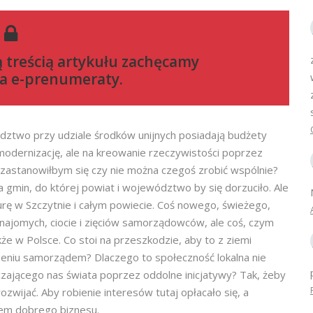
ą treścią artykułu zachęcamy
a e-prenumeraty
.
ztwo przy udziale środków unijnych posiadają budżety
modernizację, ale na kreowanie rzeczywistości poprzez
 zastanowiłbym się czy nie można czegoś zrobić wspólnie?
a gmin, do której powiat i województwo by się dorzuciło. Ale
kturę w Szczytnie i całym powiecie. Coś nowego, świeżego,
znajomych, ciocie i zięciów samorządowców, ale coś, czym
kże w Polsce. Co stoi na przeszkodzie, aby to z ziemi
dzeniu samorządem? Dlaczego to społeczność lokalna nie
ającego nas świata poprzez oddolne inicjatywy? Tak, żeby
ozwijać. Aby robienie interesów tutaj opłacało się, a
mem dobrego biznesu.