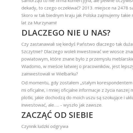
samorząd to nie firma komercyjna, ale pewne oczywiste
dekady, to czego oczekiwać? 2013. miejsce na 2478 sa
Skoro w tak biednym kraju jak Polska zajmujemy takie 
lat za Murzynami!
DLACZEGO NIE U NAS?
Czy zastanawiali się kiedyś Państwo dlaczego tak duża 
Szczytnie? Dlaczego woleli inwestować we wiosce znan
powiatowym, które znane było z przemysłu meblarskie
Wiadomo, w mieście łatwiej o pracowników, jest lepsz
zainwestowali w Wielbarku?
Od momentu, gdy zostałem „stałym korespondentem 
mi oficjalne, i mniej oficjalne informacje z życia nasz
plotki, jakie dochodzą do moich uszu są szokujące i ukł
inwestować, ale….. - wyszło jak zawsze.
ZACZĄĆ OD SIEBIE
Czynnik ludzki odgrywa