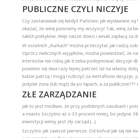
PUBLICZNE CZYLI NICZYJE
Czy zastanawiali się kiedyś Państwo jak wydawane są 
okazać, że winę ponosimy my wszyscy! Tak, winę za b
takich polityków. Więc nasze dzieci i wnuki zapłacą z
W ostatnich „Kurkach” można przeczytać jak radzą sob
Oprócz nielicznych wyjątków, można powiedzieć, że na 
interesów nie robią jak trzeba podejmować decyzje dla 
powinno się dwa razy lepiej patrzeć niż na własny do
ludzie patrzą i mogą rozliczyć za nietrafione decyzje, 
jedynie żona (lub mąż) da po łapach, a za publiczne??? A
ZŁE ZARZĄDZANIE
Jak to jest możliwe, że przy podobnych zasobach i po
a miasto Szczytno aż o 33 procent mniej, bo jedyne 3
inwestycji winny jest zły zarząd.(...)
Szczytno jak zawsze pierwsze. Od końca! Jak się nie 