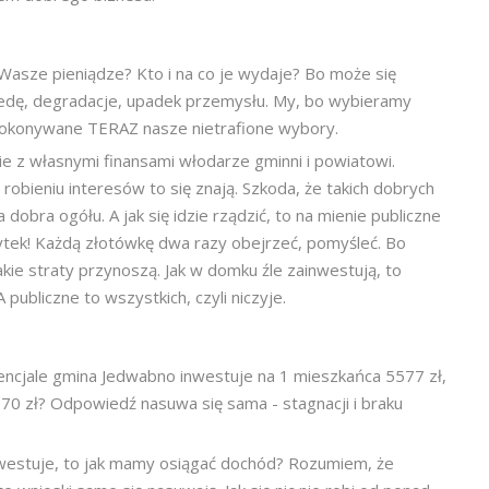
Wasze pieniądze? Kto i na co je wydaje? Bo może się
iedę, degradacje, upadek przemysłu. My, bo wybieramy
a dokonywane TERAZ nasze nietrafione wybory.
ie z własnymi finansami włodarze gminni i powiatowi.
robieniu interesów to się znają. Szkoda, że takich dobrych
dobra ogółu. A jak się idzie rządzić, to na mienie publiczne
bytek! Każdą złotówkę dwa razy obejrzeć, pomyśleć. Bo
jakie straty przynoszą. Jak w domku źle zainwestują, to
 publiczne to wszystkich, czyli niczyje.
tencjale gmina Jedwabno inwestuje na 1 mieszkańca 5577 zł,
870 zł? Odpowiedź nasuwa się sama - stagnacji i braku
inwestuje, to jak mamy osiągać dochód? Rozumiem, że