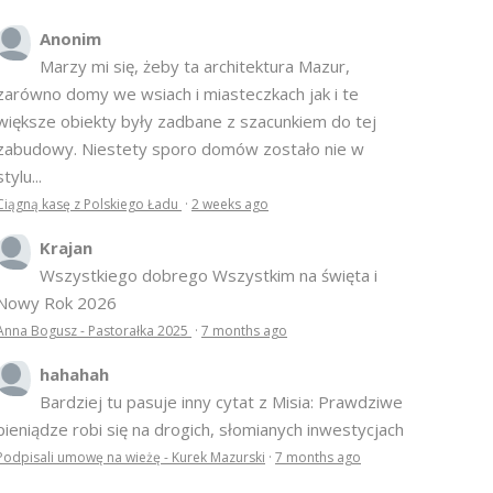
Anonim
Marzy mi się, żeby ta architektura Mazur,
zarówno domy we wsiach i miasteczkach jak i te
większe obiekty były zadbane z szacunkiem do tej
zabudowy. Niestety sporo domów zostało nie w
stylu...
Ciągną kasę z Polskiego Ładu
·
2 weeks ago
Krajan
Wszystkiego dobrego Wszystkim na święta i
Nowy Rok 2026
Anna Bogusz - Pastorałka 2025
·
7 months ago
hahahah
Bardziej tu pasuje inny cytat z Misia: Prawdziwe
pieniądze robi się na drogich, słomianych inwestycjach
Podpisali umowę na wieżę - Kurek Mazurski
·
7 months ago