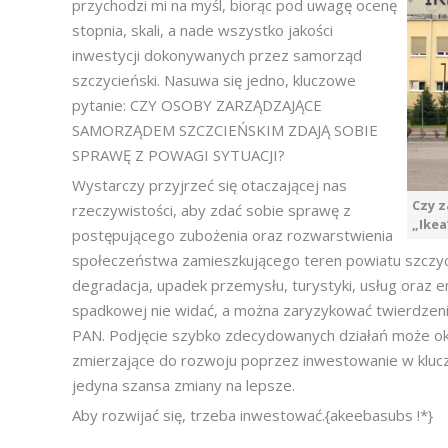
przychodzi mi na myśl, biorąc pod uwagę ocenę
stopnia, skali, a nade wszystko jakości
inwestycji dokonywanych przez samorząd
szczycieński. Nasuwa się jedno, kluczowe
pytanie: CZY OSOBY ZARZĄDZAJĄCE
SAMORZĄDEM SZCZCIEŃSKIM ZDAJĄ SOBIE
SPRAWĘ Z POWAGI SYTUACJI?
Wystarczy przyjrzeć się otaczającej nas
Czy z
rzeczywistości, aby zdać sobie sprawę z
„Ikea
postępującego zubożenia oraz rozwarstwienia
społeczeństwa zamieszkującego teren powiatu szczycie
degradacja, upadek przemysłu, turystyki, usług oraz 
spadkowej nie widać, a można zaryzykować twierdzeni
PAN. Podjęcie szybko zdecydowanych działań może oka
zmierzające do rozwoju poprzez inwestowanie w kluczo
jedyna szansa zmiany na lepsze.
Aby rozwijać się, trzeba inwestować.{akeebasubs !*}