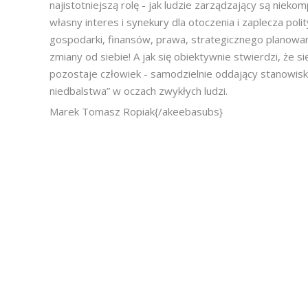
najistotniejszą rolę - jak ludzie zarządzający są nieko
własny interes i synekury dla otoczenia i zaplecza pol
gospodarki, finansów, prawa, strategicznego planowania
zmiany od siebie! A jak się obiektywnie stwierdzi, że si
pozostaje człowiek - samodzielnie oddający stanowis
niedbalstwa” w oczach zwykłych ludzi.
Marek Tomasz Ropiak{/akeebasubs}