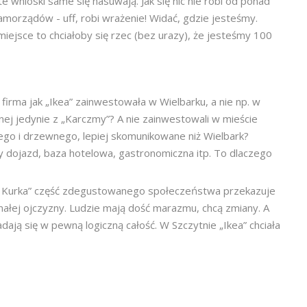
 wnioski same się nasuwają. Jak się nic nie robi od ponad
morządów - uff, robi wrażenie! Widać, gdzie jesteśmy.
miejsce to chciałoby się rzec (bez urazy), że jesteśmy 100
firma jak „Ikea” zainwestowała w Wielbarku, a nie np. w
ej jedynie z „Karczmy”? A nie zainwestowali w mieście
go i drzewnego, lepiej skomunikowane niż Wielbark?
y dojazd, baza hotelowa, gastronomiczna itp. To dlaczego
Kurka” część zdegustowanego społeczeństwa przekazuje
ej małej ojczyzny. Ludzie mają dość marazmu, chcą zmiany. A
adają się w pewną logiczną całość. W Szczytnie „Ikea” chciała